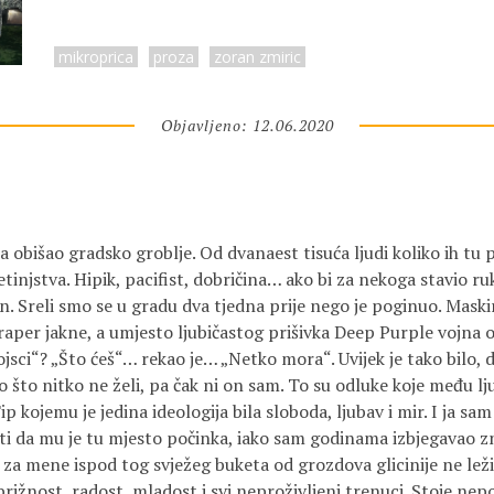
mikroprica
proza
zoran zmiric
Objavljeno: 12.06.2020
obišao gradsko groblje. Od dvanaest tisuća ljudi koliko ih tu 
jetinjstva. Hipik, pacifist, dobričina… ako bi za nekoga stavio r
o on. Sreli smo se u gradu dva tjedna prije nego je poginuo. Mas
traper jakne, a umjesto ljubičastog prišivka Deep Purple vojna 
vojsci“? „Što ćeš“… rekao je… „Netko mora“. Uvijek je tako bilo
što nitko ne želi, pa čak ni on sam. To su odluke koje među lju
ip kojemu je jedina ideologija bila sloboda, ljubav i mir. I ja sa
i da mu je tu mjesto počinka, iako sam godinama izbjegavao zn
o za mene ispod tog svježeg buketa od grozdova glicinije ne lež
brižnost, radost, mladost i svi neproživljeni trenuci. Stoje ne