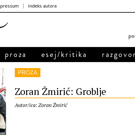
mpressum
Indeks autora
por
proza
esej/kritika
razgovo
PROZA
Zoran Žmirić: Groblje
Autor/ica: Zoran Žmirić