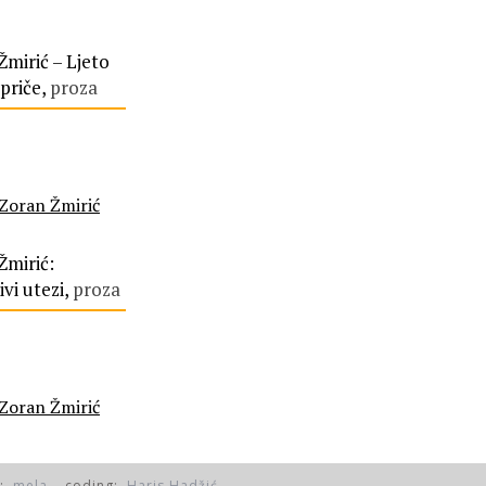
Žmirić – Ljeto
priče,
proza
Zoran Žmirić
Žmirić:
ivi utezi,
proza
Zoran Žmirić
n:
mela
coding:
Haris Hadžić