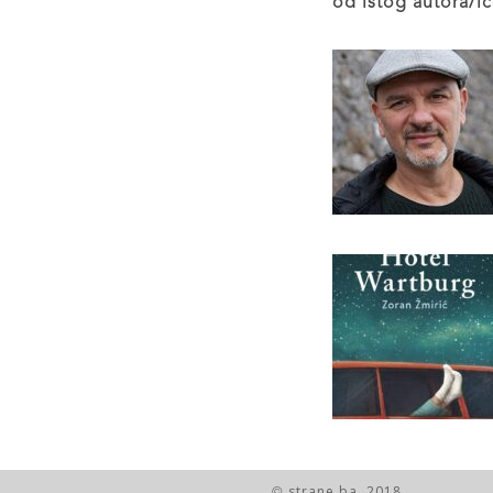
od istog autora/ic
strane.ba, 2018.