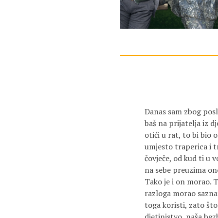
Danas sam zbog posla 
baš na prijatelja iz d
otići u rat, to bi bi
umjesto traperica i 
čovječe, od kud ti u 
na sebe preuzima ono 
Tako je i on morao. T
razloga morao saznat
toga koristi, zato št
djetinjstvo, naša bez