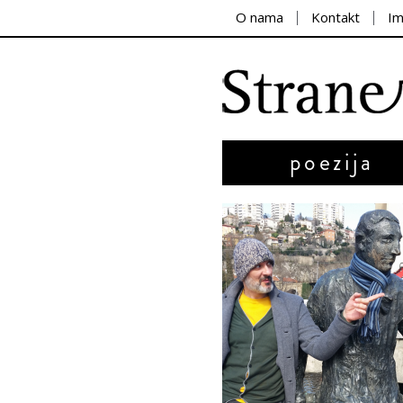
O nama
Kontakt
I
poezija