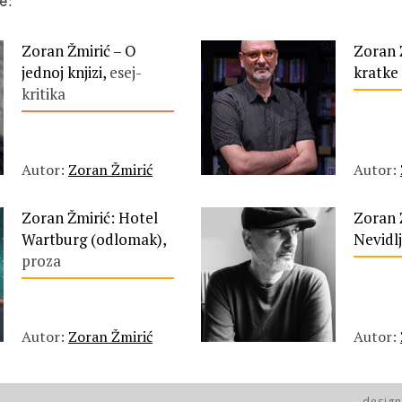
e:
Zoran Žmirić – O
Zoran 
jednoj knjizi,
esej-
kratke 
kritika
Autor:
Zoran Žmirić
Autor:
Zoran Žmirić: Hotel
Zoran 
Wartburg (odlomak),
Nevidlj
proza
Autor:
Zoran Žmirić
Autor:
desig