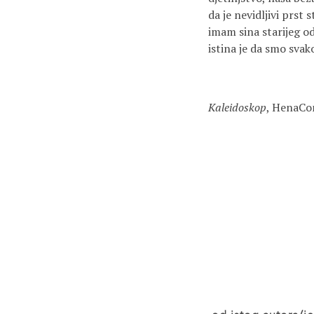
da je nevidljivi prst
imam sina starijeg od
istina je da smo svak
Kaleidoskop
, HenaCo