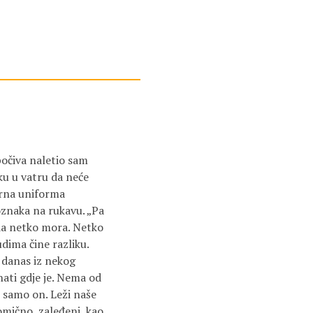
počiva naletio sam
uku u vatru da neće
kirna uniforma
oznaka na rukavu. „Pa
, da netko mora. Netko
dima čine razliku.
m danas iz nekog
ati gdje je. Nema od
i samo on. Leži naše
pomično, zaleđeni, kao