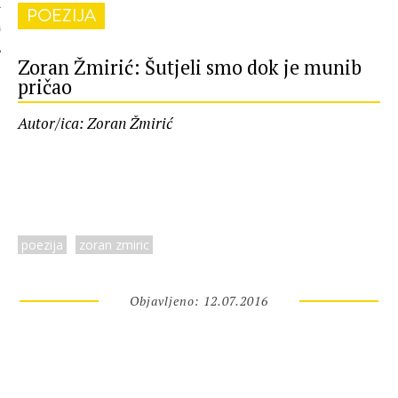
POEZIJA
 AUTORA
Zoran Žmirić: Šutjeli smo dok je munib
pričao
Autor/ica: Zoran Žmirić
poezija
zoran zmiric
Objavljeno: 12.07.2016