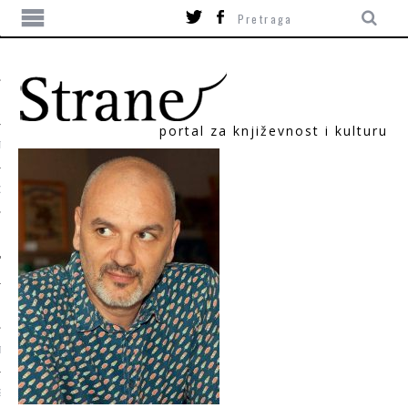
portal za književnost i kulturu
TIKA
ORI
T
SUM