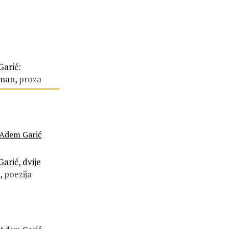
arić:
man,
proza
Adem Garić
arić, dvije
,
poezija