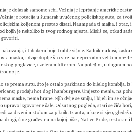
žnja je dolazak samome sebi. Vožnja je lepršanje američke zasta
. Vožnja je rotacija u šumarak uvučenog policijskog auta, za t
 policijskim koljenom prestao disati. Naumpada ti majka, i otac, 
 od kojih je nekoliko iz tvog rodnog mjesta. Misliš se, otkud sada
 govoriti.
i pakovanja, i tabakeru boje truhle višnje. Radnik na kasi, kaska
usta maska, i dvije duplje što vire na neprirodno velikim nozd
janskog poglavice, i zelenim filterom. Na poleđini, u duginim bo
irodno je.
io se prema autu, što je ostalo parkirano do bijelog kombija, iz 
ericans) prodaju hot dog i hamburgere. Umjesto menia, na po
nema maske, nema hrane. Njih dvije se smiju, i bijeli im se očnjac
o upravo izgovorene šale. Odsutnog pogleda, stari se čiča bori,
i za drvenim stolom za piknik. Iz auta, u koje si sjeo, gledaš 
na drugi, čine građevinu na kojoj piše ; Native Pride, restoran
u 5, umjesto auto ceste. Ona te vodi kroz omanje gradove uz ob