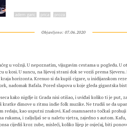
adem garic
prica
proza
Objavljeno: 07.06.2020
ćeg u vožnji. U nepoznatim, vijugavim cestama u pogledu. U o
 u kosi. U suncu, na lijevoj strani dok se voziš prema Sjeveru. 
o kraja horizonta. Krenuo si da kupiš cigare, u inidijanskom rez
ork, nadomak Bafala. Pored slapova u koje gleda gigantska bist
seca kako nigdje iz Grada nisi otišao, i uviđaš koliko ti je put, 
čiš kratke dimove u ritmu indie folk muzike. Ne trudiš se da up
im redaju, kao usputni znakovi. Kad osamnaesto točkaš prohuji s 
a rukama, i zaljuljaš se u naletu vjetra, zajedno s autom. Kafu, 
a cijediš kroz zube, misleći, koliko lijep je osjećaj, biti ponov