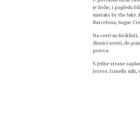
je življe, i pogledu b
mistake by the lake. 
Barcelona, Sugar Creek
Na cesti su biciklisti
dionici sresti, do po
pravca.
S jedne strane zaplav
Jezero. Između njih, v