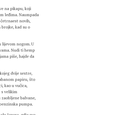
ve na pikapu, koji
vojim leđima. Naumpada
i četrnaest novih,
 brojke, kad su o
 s lijevom nogom. U
rvama. Nudi ti hemp
jama piše, hajde da
kojeg dvije sestre,
habanom papiru, što
i, kao u vučica,
 s velikim
u zaobljene balvane,
 i benzinska pumpa.
alu Jezera, gdje sve