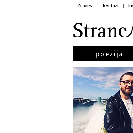
O nama
Kontakt
I
poezija