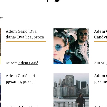
e:
Adem Garić: Dva
Adem G
dana/ Dva lica,
proza
Candy
Autor:
Adem Garić
Autor:
Adem Garić, pet
Adem G
pjesama,
poezija
pjesme