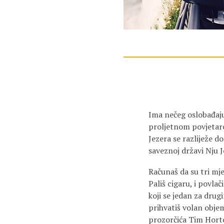
Ima nečeg oslobađaju
proljetnom povjetarcu
Jezera se razliježe d
saveznoj državi Nju J
Računaš da su tri mje
Pališ cigaru, i povla
koji se jedan za drug
prihvatiš volan objem
prozorčića Tim Hortons