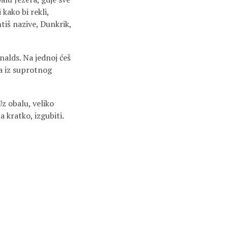
 kako bi rekli,
tiš nazive, Dunkrik,
onalds. Na jednoj ćeš
ta iz suprotnog
Uz obalu, veliko
na kratko, izgubiti.