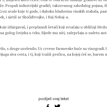
liže. Propali industrijski gradići, takozvanog zahrđalog pojasa, ili
Kroz uvale koje ti gode, i duboku hladovinu visokih stabala, pam
, i sjetiš se Skočiđevojke, i Haj Nehaj-a.
, koje izbjegavaš, i preplanuli šetači koji svraćaju u obližnji Mcd
jasa golog čovjeka u trku. Sijede mu niti, zalepršaju u naletu au
ilo, s druge uzelenilo. Uz crvene farmerske kuće su vinogradi. 
ijuga siva cesta, i ti, koji tražiš prečicu, na kojoj ćeš se, barem 
podijeli ovaj tekst