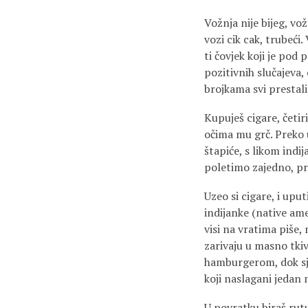
Vožnja nije bijeg, vo
vozi cik cak, trubeći
ti čovjek koji je pod
pozitivnih slučajeva,
brojkama svi prestali
Kupuješ cigare, četir
očima mu grč. Preko 
štapiće, s likom indi
poletimo zajedno, pr
Uzeo si cigare, i uput
indijanke (native am
visi na vratima piše, 
zarivaju u masno tkiv
hamburgerom, dok sjed
koji naslagani jedan 
U povratku biraš rut