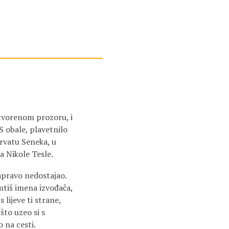
tvorenom prozoru, i
S obale, plavetnilo
ervatu Seneka, u
a Nikole Tesle.
zapravo nedostajao.
amtiš imena izvođača,
lijeve ti strane,
što uzeo si s
o na cesti.