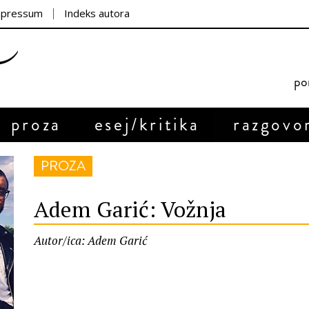
mpressum
Indeks autora
por
proza
esej/kritika
razgovo
PROZA
Adem Garić: Vožnja
Autor/ica: Adem Garić