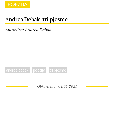
POEZIJA
 AUTORA
Andrea Debak, tri pjesme
Autor/ica: Andrea Debak
andrea debak
poezija
tri pjesme
Objavljeno: 04.05.2021