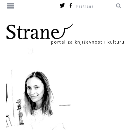
portal za književnost i kulturu
TIKA
ORI
T
SUM