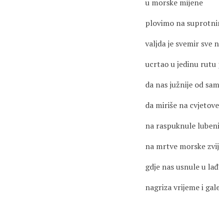
u morske mijene
plovimo na suprotn
valjda je svemir sve 
ucrtao u jedinu rutu
da nas južnije od sam
da miriše na cvjetove
na raspuknule luben
na mrtve morske zvi
gdje nas usnule u lađ
nagriza vrijeme i gale