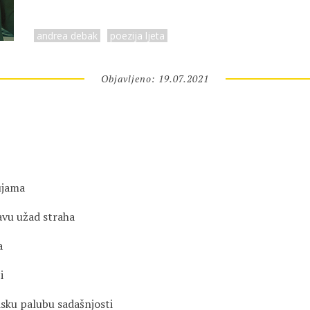
andrea debak
poezija ljeta
Objavljeno: 19.07.2021
ujama
avu užad straha
a
i
isku palubu sadašnjosti