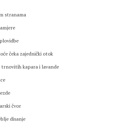
im stranama
namjere
 plovidbe
oće čeka zajednički otok
 trnovitih kapara i lavande
ice
jezde
arski čvor
blje disanje