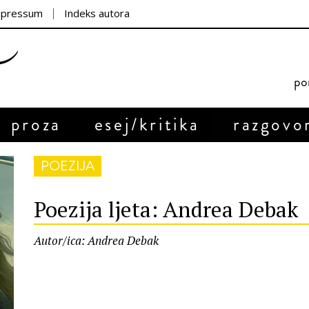
mpressum
Indeks autora
por
proza
esej/kritika
razgovo
POEZIJA
Poezija ljeta: Andrea Debak
Autor/ica: Andrea Debak