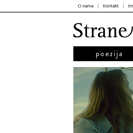
O nama
Kontakt
I
poezija