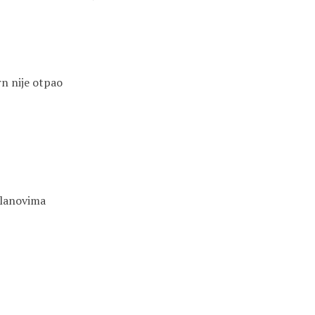
rn nije otpao
dlanovima