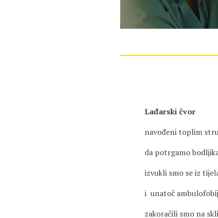
Lađarski čvor
navođeni toplim str
da potrgamo bodljik
izvukli smo se iz tijel
i unatoč ambulofobij
zakoračili smo na skl