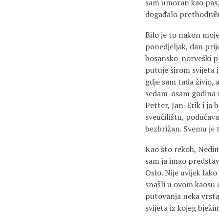
sam umoran kao pas, 
događalo prethodnih
Bilo je to nakon moj
ponedjeljak, dan pri
bosansko-norveški pr
putuje širom svijeta 
gdje sam tada živio, 
sedam-osam godina mla
Petter, Jan-Erik i ja 
sveučilištu, podučav
bezbrižan. Svemu je 
Kao što rekoh, Nedi
sam ja imao predstavl
Oslo. Nije uvijek lak
snašli u ovom kaosu o
putovanja neka vrsta 
svijeta iz kojeg bje