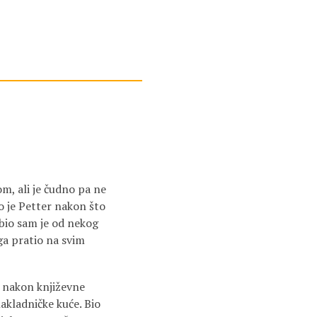
om, ali je čudno pa ne
o je Petter nakon što
bio sam je od nekog
ga pratio na svim
u nakon književne
nakladničke kuće. Bio