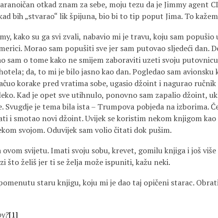
paranoičan otkad znam za sebe, moju tezu da je Jimmy agent CI
 kad bih „stvarao“ lik špijuna, bio bi to tip poput Jima. To kaž
my, kako su ga svi zvali, nabavio mi je travu, koju sam popušio 
Americi. Morao sam popušiti sve jer sam putovao sljedeći dan. 
jao sam o tome kako ne smijem zaboraviti uzeti svoju putovnicu 
hotela; da, to mi je bilo jasno kao dan. Pogledao sam avionsku 
ačuo korake pred vratima sobe, ugasio džoint i nagurao ručnik
leko. Kad je opet sve utihnulo, ponovno sam zapalio džoint, ukl
 Svugdje je tema bila ista – Trumpova pobjeda na izborima. Č
ati i smotao novi džoint. Uvijek se koristim nekom knjigom k
ekom svojom. Oduvijek sam volio čitati dok pušim.
vom svijetu. Imati svoju sobu, krevet, gomilu knjiga i još više t
zi što želiš jer ti se želja može ispuniti, kažu neki.
omenutu staru knjigu, koju mi je dao taj opičeni starac. Obrat
oy?
[1]