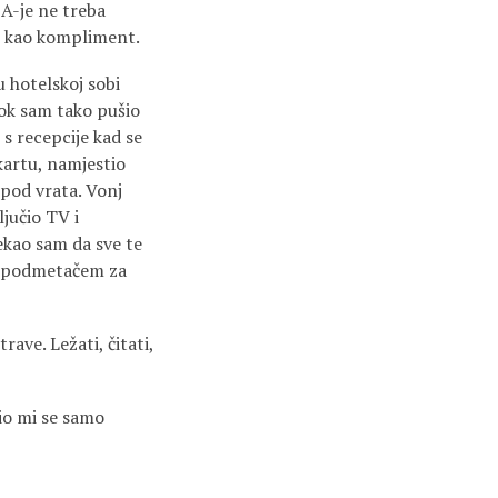
A-je ne treba
em kao kompliment.
u hotelskoj sobi
Dok sam tako pušio
s recepcije kad se
kartu, namjestio
 pod vrata. Vonj
jučio TV i
ekao sam da sve te
ao podmetačem za
rave. Ležati, čitati,
io mi se samo