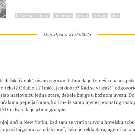
bekim sejranovic
odlomak
proza
roman
vbz
Objavljeno: 21.05.2025
k’ ili čak ‘čanak’, nisam siguran. Istina da je to nešto na arapsk
o tekst? Odakle ti? Inače, jesi dobro? Kad se vraćaš?“ odgovori
slao naslovnicu jedne stare, debele knjige u kožnom uvezu. Do
aočalama pepeljarkama, koji me iz samo njemu poznatog razlo
AD-u. Kao da je jebeni
groupie
.
njoj noći u New Yorku, kad sam se vratio u svoju hotelsku sob
moj oproštaj „samo za odabrane“, kako je rekla Sara, agentica iz 