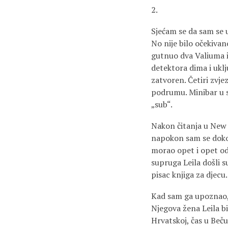
2.
Sjećam se da sam se 
No nije bilo očekiva
gutnuo dva Valiuma i
detektora dima i uklju
zatvoren. Četiri zvj
podrumu. Minibar u s
„sub“.
Nakon čitanja u New 
napokon sam se dokop
morao opet i opet od
supruga Leila došli s
pisac knjiga za djecu.
Kad sam ga upoznao, 
Njegova žena Leila bi
Hrvatskoj, čas u Beč