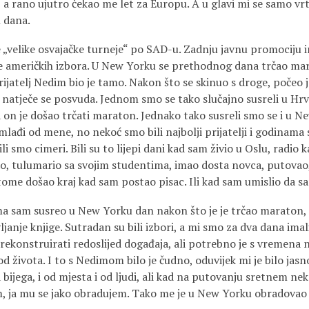
a rano ujutro čekao me let za Europu. A u glavi mi se samo vrt
 dana.
e „velike osvajačke turneje“ po SAD-u. Zadnju javnu promociju
je američkih izbora. U New Yorku se prethodnog dana trčao mar
ijatelj Nedim bio je tamo. Nakon što se skinuo s droge, počeo j
i natječe se posvuda. Jednom smo se tako slučajno susreli u Hrv
a on je došao trčati maraton. Jednako tako susreli smo se i u N
đi od mene, no nekoć smo bili najbolji prijatelji i godinama s
bili smo cimeri. Bili su to lijepi dani kad sam živio u Oslu, radio 
ao, tulumario sa svojim studentima, imao dosta novca, putovao,
tome došao kraj kad sam postao pisac. Ili kad sam umislio da s
ma sam susreo u New Yorku dan nakon što je je trčao maraton
janje knjige. Sutradan su bili izbori, a mi smo za dva dana imal
o rekonstruirati redoslijed događaja, ali potrebno je s vremena n
d života. I to s Nedimom bilo je čudno, oduvijek mi je bilo jasn
bijega, i od mjesta i od ljudi, ali kad na putovanju sretnem n
žim, ja mu se jako obradujem. Tako me je u New Yorku obradova