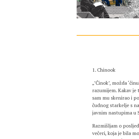
1. Chinook
„’Činok’, možda ‘činu
razumijem. Kakav je t
sam mu skenirao i po
čudnog starkelje s n
javnim nastupima u S
Razmišljam o posljed
večeri, koja je bila 