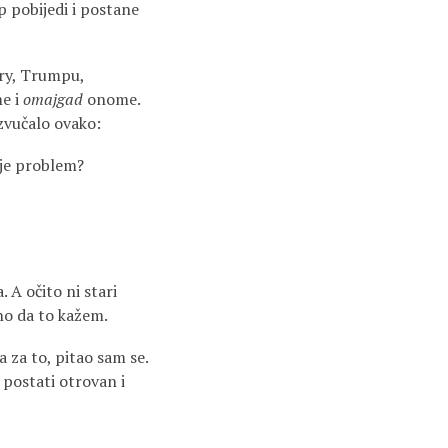
p pobijedi i postane
ary, Trumpu,
e i
omajgad
onome.
 zvučalo ovako:
ije problem?
 A očito ni stari
no da to kažem.
a za to, pitao sam se.
 postati otrovan i