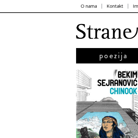
O nama
Kontakt
I
poezija