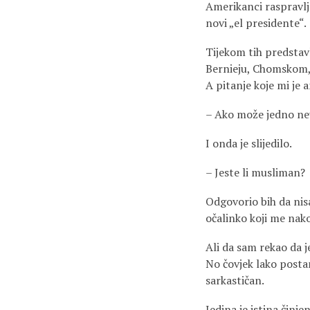
Amerikanci raspravlja
novi „el presidente“.
Tijekom tih predstavl
Bernieju, Chomskom, 
A pitanje koje mi je 
– Ako može jedno neu
I onda je slijedilo.
– Jeste li musliman?
Odgovorio bih da nisa
očalinko koji me nak
Ali da sam rekao da je
No čovjek lako postan
sarkastičan.
Jedina je istina činj