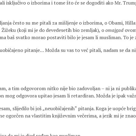
li isključivo o izborima i tome što će se dogoditi ako Mr. Trum
janja često su me pitali za mišljenje o izborima, o Obami, Hill
Žižeku (koji mi je do devedesetih bio zemljak), o
omajgad
ovom
ama baš svatko morao postaviti bilo je jesam li musliman. To je
običajeno pitanje… Možda su vas to već pitali, nadam se da n
m, a tim odgovorom nitko nije bio zadovoljan – ni ja ni publika.
on mog odgovora upitao jesam li retardiran. Možda je ipak važ
sam, slijedilo bi još „neuobičajenih“ pitanja. Koga je uopće brig
e ogorčen na vlastitim književnim večerima, a jezik mi je znao
enica da mi je djed rođen kao musliman.