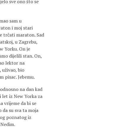
jelo sve ono što se
 imao sam u
aton i moj stari
e trčati maraton. Sad
atskoj, u Zagrebu,
ew Yorku. On je
mo dijelili stan. On,
kao lektor na
 uživao, bio
am pisac. Jebemu.
, odnosno na dan kad
i let iz New Yorka za
a vrijeme da bi se
o da su sva ta moja
ekog poznatog iz
o Nedim.