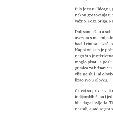
Bilo je to u Chicagu,
nakon gostovanja u Ne
važno. Koga briga. Na
Dok sam ležao u sobi
uvezom s malenim loko
baciti čim sam izašao
Napokon sam je počeo
nego što je otkrivena
moglo pisati, a poslij
gumica za brisanje u
više ne služi ni olov
lizao svoju olovku.
Crteži su prikazivali 
indijanskih žena i je
bila duga i svijetla. 
nastali, a sad se got