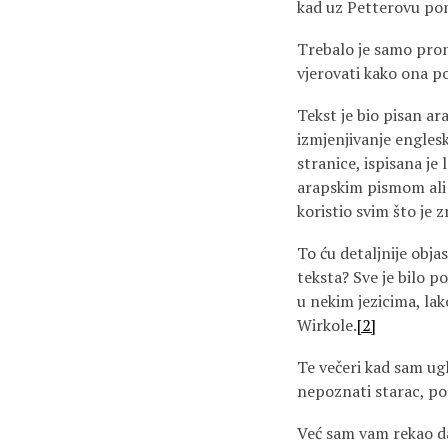
kad uz Petterovu pom
Trebalo je samo pron
vjerovati kako ona pos
Tekst je bio pisan ar
izmjenjivanje englesk
stranice, ispisana je
arapskim pismom ali 
koristio svim što je z
To ću detaljnije obja
teksta? Sve je bilo p
u nekim jezicima, lak
Wirkole.
[2]
Te večeri kad sam ug
nepoznati starac, po
Već sam vam rekao da