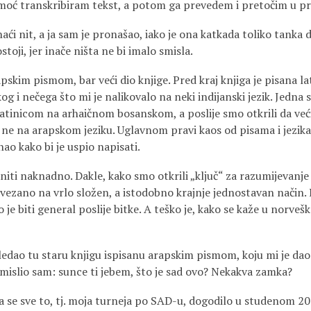
oć transkribiram tekst, a potom ga prevedem i pretočim u pr
aći nit, a ja sam je pronašao, iako je ona katkada toliko tanka
toji, jer inače ništa ne bi imalo smisla.
apskim pismom, bar veći dio knjige. Pred kraj knjiga je pisana l
og i nečega što mi je nalikovalo na neki indijanski jezik. Jedna 
 latinicom na arhaičnom bosanskom, a poslije smo otkrili da već
ne na arapskom jeziku. Uglavnom pravi kaos od pisama i jezika,
nao kako bi je uspio napisati.
sniti naknadno. Dakle, kako smo otkrili „ključ“ za razumijevanj
ovezano na vrlo složen, a istodobno krajnje jednostavan način.
o je biti general poslije bitke. A teško je, kako se kaže u norve
ledao tu staru knjigu ispisanu arapskim pismom, koju mi je dao
mislio sam: sunce ti jebem, što je sad ovo? Nekakva zamka?
 se sve to, tj. moja turneja po SAD-u, dogodilo u studenom 20