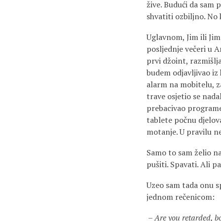
žive. Budući da sam 
shvatiti ozbiljno. No
Uglavnom, Jim ili Jim
posljednje večeri u 
prvi džoint, razmišl
budem odjavljivao iz 
alarm na mobitelu, z
trave osjetio se nada
prebacivao programe.
tablete počnu djelov
motanje. U pravilu n
Samo to sam želio na o
pušiti. Spavati. Ali pa
Uzeo sam tada onu sp
jednom rečenicom:
–
Are you retarded, b