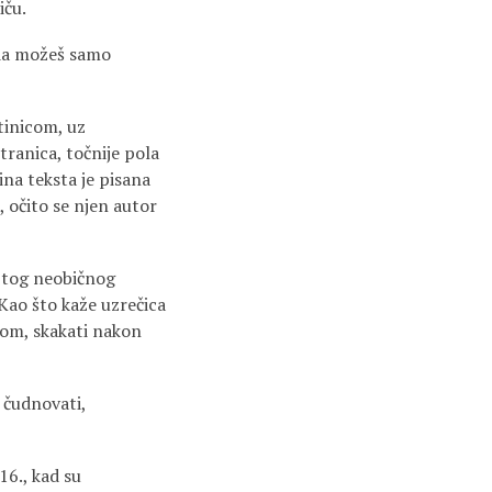
iču.
 da možeš samo
atinicom, uz
stranica, točnije pola
ina teksta je pisana
 očito se njen autor
e tog neobičnog
 Kao što kaže uzrečica
škom, skakati nakon
 čudnovati,
16., kad su