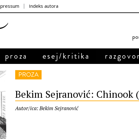
mpressum
Indeks autora
por
proza
esej/kritika
razgovo
PROZA
Bekim Sejranović: Chinook 
Autor/ica: Bekim Sejranović