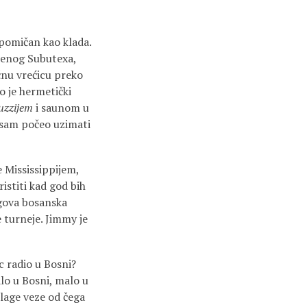
epomičan kao klada.
ljenog Subutexa,
čnu vrećicu preko
io je hermetički
uzzijem
i saunom u
 sam počeo uzimati
 Mississippijem,
stiti kad god bih
egova bosanska
e turneje. Jimmy je
c radio u Bosni?
alo u Bosni, malo u
lage veze od čega