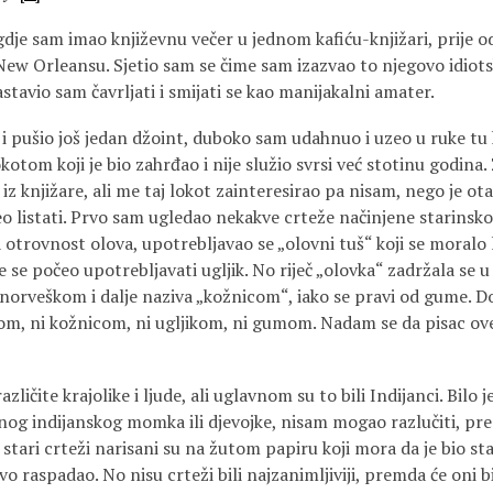
 gdje sam imao književnu večer u jednom kafiću-knjižari, prije 
w Orleansu. Sjetio sam se čime sam izazvao to njegovo idiotsko
stavio sam čavrljati i smijati se kao manijakalni amater.
 i pušio još jedan džoint, duboko sam udahnuo i uzeo u ruke t
tom koji je bio zahrđao i nije služio svrsi već stotinu godina.
 iz knjižare, ali me taj lokot zainteresirao pa nisam, nego je o
 listati. Prvo sam ugledao nekakve crteže načinjene starinsk
 otrovnost olova, upotrebljavao se „olovni tuš“ koji se moralo l
e se počeo upotrebljavati ugljik. No riječ „olovka“ zadržala se u
 norveškom i dalje naziva „kožnicom“, iako se pravi od gume. D
kom, ni kožnicom, ni ugljikom, ni gumom. Nadam se da pisac ove
različite krajolike i ljude, ali uglavnom su to bili Indijanci. Bilo
dnog indijanskog momka ili djevojke, nisam mogao razlučiti, pr
Ti stari crteži narisani su na žutom papiru koji mora da je bio st
ovo raspadao. No nisu crteži bili najzanimljiviji, premda će oni b