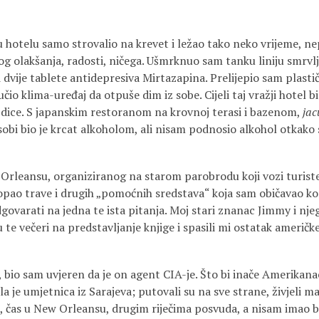
u hotelu samo strovalio na krevet i ležao tako neko vrijeme, n
nog olakšanja, radosti, ničega. Ušmrknuo sam tanku liniju smrv
 dvije tablete antidepresiva Mirtazapina. Prelijepio sam plasti
čio klima-uređaj da otpuše dim iz sobe. Cijeli taj vražji hotel b
ezdice. S japanskim restoranom na krovnoj terasi i bazenom,
jac
obi bio je krcat alkoholom, ali nisam podnosio alkohol otkako
Orleansu, organiziranog na starom parobrodu koji vozi turiste
ao trave i drugih „pomoćnih sredstava“ koja sam običavao kori
govarati na jedna te ista pitanja. Moj stari znanac Jimmy i nj
u te večeri na predstavljanje knjige i spasili mi ostatak američk
bio sam uvjeren da je on agent CIA-je. Što bi inače Amerikana
la je umjetnica iz Sarajeva; putovali su na sve strane, živjeli m
u, čas u New Orleansu, drugim riječima posvuda, a nisam imao b