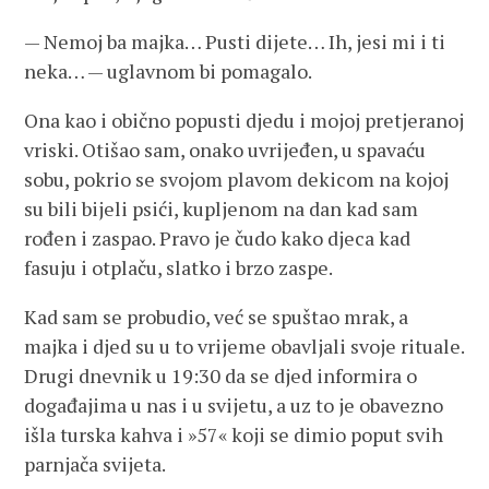
— Nemoj ba majka… Pusti dijete… Ih, jesi mi i ti
neka… — uglavnom bi pomagalo.
Ona kao i obično popusti djedu i mojoj pretjeranoj
vriski. Otišao sam, onako uvrijeđen, u spavaću
sobu, pokrio se svojom plavom dekicom na kojoj
su bili bijeli psići, kupljenom na dan kad sam
rođen i zaspao. Pravo je čudo kako djeca kad
fasuju i otplaču, slatko i brzo zaspe.
Kad sam se probudio, već se spuštao mrak, a
majka i djed su u to vrijeme obavljali svoje rituale.
Drugi dnevnik u 19:30 da se djed informira o
događajima u nas i u svijetu, a uz to je obavezno
išla turska kahva i »57« koji se dimio poput svih
parnjača svijeta.