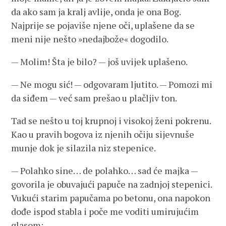
da ako sam ja kralj avlije, onda je ona Bog.
Najprije se pojaviše njene oči, uplašene da se
meni nije nešto »nedajbože« dogodilo.
— Molim! Šta je bilo? — još uvijek uplašeno.
— Ne mogu sić! — odgovaram ljutito. — Pomozi mi
da siđem — već sam prešao u plačljiv ton.
Tad se nešto u toj krupnoj i visokoj ženi pokrenu.
Kao u pravih bogova iz njenih očiju sijevnuše
munje dok je silazila niz stepenice.
— Polahko sine… de polahko… sad će majka —
govorila je obuvajući papuče na zadnjoj stepenici.
Vukući starim papučama po betonu, ona napokon
dođe ispod stabla i poče me voditi umirujućim
glasom: