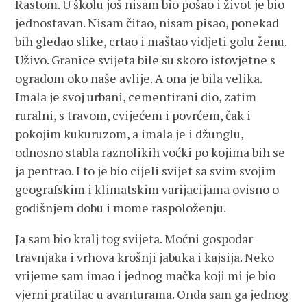
Rastom. U školu još nisam bio pošao i život je bio
jednostavan. Nisam čitao, nisam pisao, ponekad
bih gledao slike, crtao i maštao vidjeti golu ženu.
Uživo. Granice svijeta bile su skoro istovjetne s
ogradom oko naše avlije. A ona je bila velika.
Imala je svoj urbani, cementirani dio, zatim
ruralni, s travom, cvijećem i povrćem, čak i
pokojim kukuruzom, a imala je i džunglu,
odnosno stabla raznolikih voćki po kojima bih se
ja pentrao. I to je bio cijeli svijet sa svim svojim
geografskim i klimatskim varijacijama ovisno o
godišnjem dobu i mome raspoloženju.
Ja sam bio kralj tog svijeta. Moćni gospodar
travnjaka i vrhova krošnji jabuka i kajsija. Neko
vrijeme sam imao i jednog mačka koji mi je bio
vjerni pratilac u avanturama. Onda sam ga jednog