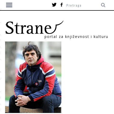
portal za književnost i kulturu
TIKA
ORI
T
SUM