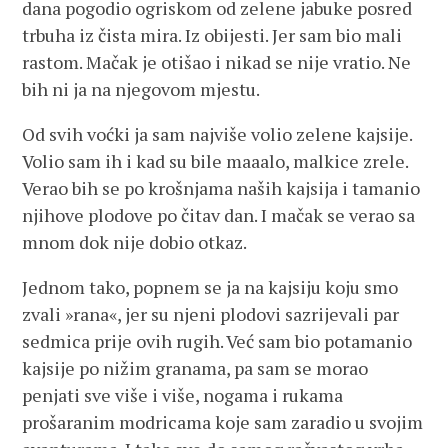
dana pogodio ogriskom od zelene jabuke posred
trbuha iz čista mira. Iz obijesti. Jer sam bio mali
rastom. Mačak je otišao i nikad se nije vratio. Ne
bih ni ja na njegovom mjestu.
Od svih voćki ja sam najviše volio zelene kajsije.
Volio sam ih i kad su bile maaalo, malkice zrele.
Verao bih se po krošnjama naših kajsija i tamanio
njihove plodove po čitav dan. I mačak se verao sa
mnom dok nije dobio otkaz.
Jednom tako, popnem se ja na kajsiju koju smo
zvali »rana«, jer su njeni plodovi sazrijevali par
sedmica prije ovih rugih. Već sam bio potamanio
kajsije po nižim granama, pa sam se morao
penjati sve više i više, nogama i rukama
prošaranim modricama koje sam zaradio u svojim