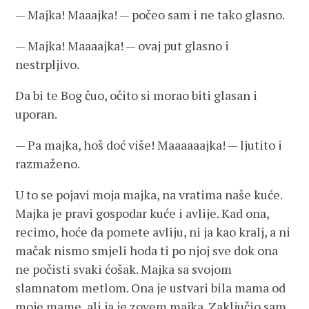
— Majka! Maaajka! — počeo sam i ne tako glasno.
— Majka! Maaaajka! — ovaj put glasno i
nestrpljivo.
Da bi te Bog čuo, očito si morao biti glasan i
uporan.
— Pa majka, hoš doć više! Maaaaaajka! — ljutito i
razmaženo.
U to se pojavi moja majka, na vratima naše kuće.
Majka je pravi gospodar kuće i avlije. Kad ona,
recimo, hoće da pomete avliju, ni ja kao kralj, a ni
mačak nismo smjeli hoda ti po njoj sve dok ona
ne počisti svaki ćošak. Majka sa svojom
slamnatom metlom. Ona je ustvari bila mama od
moje mame, ali ja je zovem majka. Zaključio sam