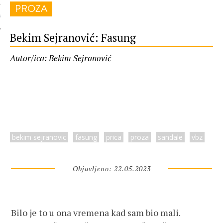
PROZA
 AUTORA
Bekim Sejranović: Fasung
Autor/ica: Bekim Sejranović
bekim sejranovic
fasung
prica
proza
sandale
vbz
Objavljeno: 22.05.2023
Bilo je to u ona vremena kad sam bio mali.