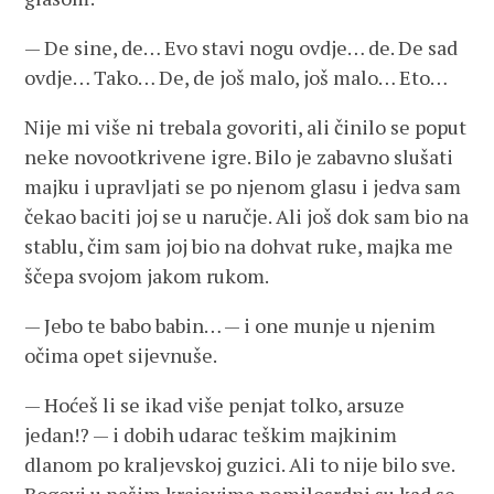
— De sine, de… Evo stavi nogu ovdje… de. De sad
ovdje… Tako… De, de još malo, još malo… Eto…
Nije mi više ni trebala govoriti, ali činilo se poput
neke novootkrivene igre. Bilo je zabavno slušati
majku i upravljati se po njenom glasu i jedva sam
čekao baciti joj se u naručje. Ali još dok sam bio na
stablu, čim sam joj bio na dohvat ruke, majka me
ščepa svojom jakom rukom.
— Jebo te babo babin… — i one munje u njenim
očima opet sijevnuše.
— Hoćeš li se ikad više penjat tolko, arsuze
jedan!? — i dobih udarac teškim majkinim
dlanom po kraljevskoj guzici. Ali to nije bilo sve.