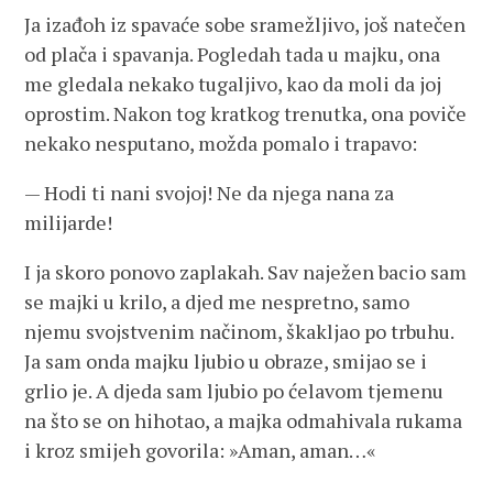
Ja izađoh iz spavaće sobe sramežljivo, još natečen
od plača i spavanja. Pogledah tada u majku, ona
me gledala nekako tugaljivo, kao da moli da joj
oprostim. Nakon tog kratkog trenutka, ona poviče
nekako nesputano, možda pomalo i trapavo:
— Hodi ti nani svojoj! Ne da njega nana za
milijarde!
I ja skoro ponovo zaplakah. Sav naježen bacio sam
se majki u krilo, a djed me nespretno, samo
njemu svojstvenim načinom, škakljao po trbuhu.
Ja sam onda majku ljubio u obraze, smijao se i
grlio je. A djeda sam ljubio po ćelavom tjemenu
na što se on hihotao, a majka odmahivala rukama
i kroz smijeh govorila: »Aman, aman…«