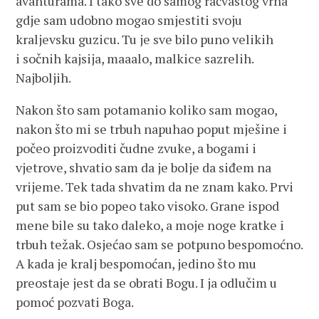
avanturama. I tako sve do samog račvastog vrha
gdje sam udobno mogao smjestiti svoju
kraljevsku guzicu. Tu je sve bilo puno velikih
i sočnih kajsija, maaalo, malkice sazrelih.
Najboljih.
Nakon što sam potamanio koliko sam mogao,
nakon što mi se trbuh napuhao poput mješine i
počeo proizvoditi čudne zvuke, a bogami i
vjetrove, shvatio sam da je bolje da siđem na
vrijeme. Tek tada shvatim da ne znam kako. Prvi
put sam se bio popeo tako visoko. Grane ispod
mene bile su tako daleko, a moje noge kratke i
trbuh težak. Osjećao sam se potpuno bespomoćno.
A kada je kralj bespomoćan, jedino što mu
preostaje jest da se obrati Bogu. I ja odlučim u
pomoć pozvati Boga.