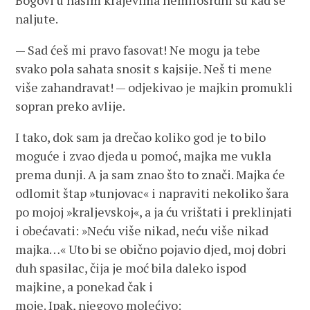
Bogovi u našim krajevima nemilosrdni su kad se
naljute.
— Sad ćeš mi pravo fasovat! Ne mogu ja tebe
svako pola sahata snosit s kajsije. Neš ti mene
više zahandravat! — odjekivao je majkin promukli
sopran preko avlije.
I tako, dok sam ja drečao koliko god je to bilo
moguće i zvao djeda u pomoć, majka me vukla
prema dunji. A ja sam znao što to znači. Majka će
odlomit štap »tunjovac« i napraviti nekoliko šara
po mojoj »kraljevskoj«, a ja ću vrištati i preklinjati
i obećavati: »Neću više nikad, neću više nikad
majka…« Uto bi se obično pojavio djed, moj dobri
duh spasilac, čija je moć bila daleko ispod
majkine, a ponekad čak i
moje. Ipak, njegovo molećivo: