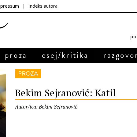
mpressum
Indeks autora
por
proza
esej/kritika
razgovo
PROZA
Bekim Sejranović: Katil
Autor/ica: Bekim Sejranović