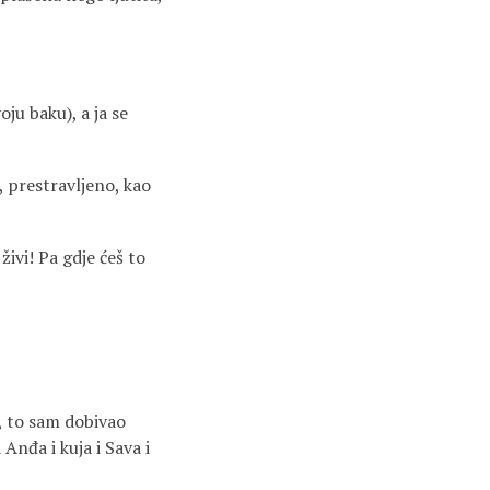
oju baku), a ja se
, prestravljeno, kao
živi! Pa gdje ćeš to
i, to sam dobivao
Anđa i kuja i Sava i