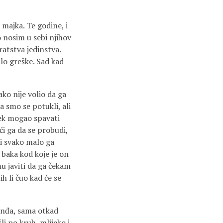
 majka. Te godine, i
to nosim u sebi njihov
ratstva jedinstva.
ilo greške. Sad kad
ako nije volio da ga
a smo se potukli, ali
ijek mogao spavati
ći ga da se probudi,
 i svako malo ga
 baka kod koje je on
 mu javiti da ga čekam
ih li čuo kad će se
 Anđa, sama otkad
šli po kruh, mlijeko i