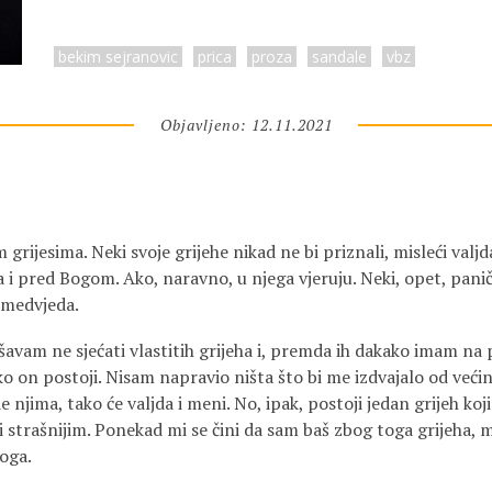
bekim sejranovic
prica
proza
sandale
vbz
Objavljeno: 12.11.2021
 grijesima. Neki svoje grijehe nikad ne bi priznali, misleći valjd
 i pred Bogom. Ako, naravno, u njega vjeruju. Neki, opet, paniča
 medvjeda.
avam ne sjećati vlastitih grijeha i, premda ih dakako imam na
ako on postoji. Nisam napravio ništa što bi me izdvajalo od većin
 njima, tako će valjda i meni. No, ipak, postoji jedan grijeh koj
im i strašnijim. Ponekad mi se čini da sam baš zbog toga grijeha,
Boga.