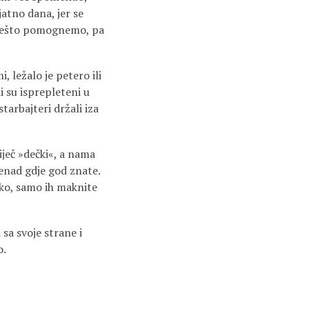
jatno dana, jer se
j nešto pomognemo, pa
 ležalo je petero ili
li su isprepleteni u
tarba­jteri držali iza
iječ »dečki«, a nama
tenad gdje god znate.
eko, samo ih maknite
 sa svoje strane i
o.