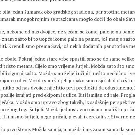
 bila jedan šumarak oko gradskog stadiona, par stotina metar
šumarak mnogobrojnim se stazicama moglo doći i do obale Save
e, nekome od nas dvojice, ne sje­ćam se kome, palo je na pame
znam zašto bi to uopće ikome palo na pamet, još manje zašto
učiniti. Krenuli smo prema Savi, još nekih dodatnih par stotina m
 obale. Pokraj jedne stare vrbe spustili smo se do same velike i
 tristo metara. Cijelo smo vrijeme šutjeli. Možda zato što smo
 bili sigurni zašto. Možda smo željeli učiniti nešto neobično i ve
rajom u ulici. Možda smo šutjeli jer iako smo osjećali da to što
, nitko od nas dvojice nije htio prvi predložiti da odustanemo. P
oslije ismijati pred ekipom iz ulice. Biti ismijan od raje. Prog
ječaka. Možda smo upravo zbog takvih, iz sadašnje per­spektive
ismo zbog toga šutjeli. Možda jednostavno nismo imali što prič
 Ili i nismo šutjeli, nego pričali, pjevali i cerekali se. Stvarno 
cio prvo štene. Možda sam ja, a možda i ne. Znam samo da smo