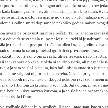
a i podrum u koji si uvijek mogao ući s vanjske strane, kroz jeda
i kada bismo igrali žmire, ali nikad sâm, jer me bilo strah. Hva
 jer se unutra, naslonjen uspravno uz zid u kutu, nalazio nadgr
enja. Godina smrti dopisana je nekoliko godi­na nakon ovog d
ba uvesti pa priča uistinu može početi. Taj lik je jedna keruša il
, a oduvijek se vrzmala tu po našoj ulici. Neki bi je nahranili, ne
 Bila je tu kad sam prvi put kročio na ulicu i svake godine davala
adi s kojima bi se mi ponekad igrali ili ih privremeno posvajali,
azličiti, i to ne samo oni iz različitih generacija, nego i iz isti
 ali sam zaboravio kako. Možda bi se Dino sjetio, ali njega više 
rva, a ja sam se složio s njim, iako baš i nisam znao što je time m
ajali, ne stigavši ni porasti kako treba. Neke bi pregazio auto, n
 bi za to dobili novac, neke bi tkogod pokupio i svezao lancem is
i nekamo trbuhom za kruhom, kao i ljudi. Uglavnom, ni jedan nije
uja, koju je Bukva nazvao kurvom, a ja se složio. Za nestanak j
sam kriv. Ja i Dino.
je godišnje doba je bilo, proljeće ili jesen. Imao sam, kao što