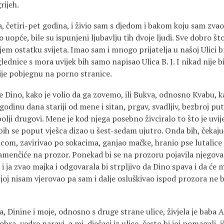
rijeh.
, četiri-­pet godina, i živio sam s djedom i bakom koju sam zvao
o uopće, bile su ispunjeni ljubavlju tih dvoje ljudi. Sve dobro š
jem ostatku svijeta. Imao sam i mnogo prijatelja u našoj Ulici b
lednice s mora uvijek bih samo napisao Ulica B. J. I nikad nije b
acije pobjegnu na porno stranice.
je Dino, kako je volio da ga zovemo, ili Bukva, odnosno Kvabu, k
godinu dana stariji od mene i sitan, prgav, svadljiv, bezbroj put
bolji drugovi. Mene je kod njega posebno živciralo to što je uv
bih se poput vješca dizao u šest-­sedam ujutro. Onda bih, čekaju
icom, zavirivao po sokacima, ganjao mačke, hranio pse lutalice
amenčiće na prozor. Ponekad bi se na prozoru poja­vila njegova
ao i ja zvao majka i odgovarala bi strpljivo da Dino spava i da će
 joj nisam vje­rovao pa sam i dalje osluškivao ispod prozora ne b
, Dinine i moje, odnosno s druge strane ulice, živjela je baba
obra, vedre naravi, a mi, dječaci iz ulice, često bi joj pomagali, i