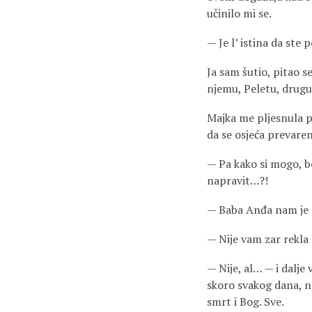
učinilo mi se.
— Je l’ istina da ste
Ja sam šutio, pitao se
njemu, Peletu, drugu 
Majka me pljesnula po
da se osjeća prevare
— Pa kako si mogo, bol
napravit…?!
— Baba Anđa nam je 
— Nije vam zar rekla
— Nije, al… — i dalje
skoro svakog dana, ne
smrt i Bog. Sve.