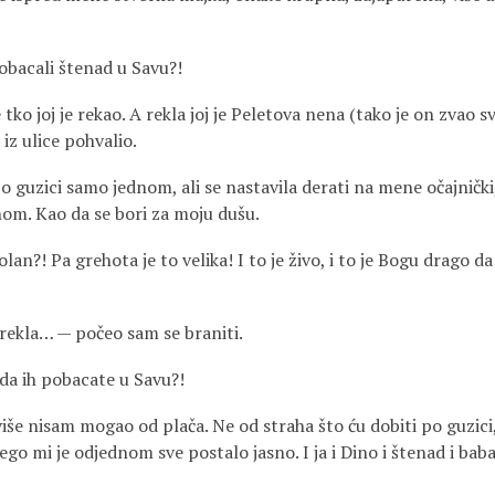
 pobacali štenad u Savu?!
 tko joj je rekao. A rekla joj je Pele­tova nena (tako je on zvao sv
iz ulice pohvalio.
 guzici samo jednom, ali se nasta­vila derati na mene očajnički
nom. Kao da se bori za moju dušu.
an?! Pa grehota je to velika! I to je živo, i to je Bogu drago da 
rekla… — počeo sam se braniti.
 da ih pobacate u Savu?!
 više nisam mogao od plača. Ne od straha što ću dobiti po guzic
go mi je odjednom sve postalo jasno. I ja i Dino i štenad i baba 