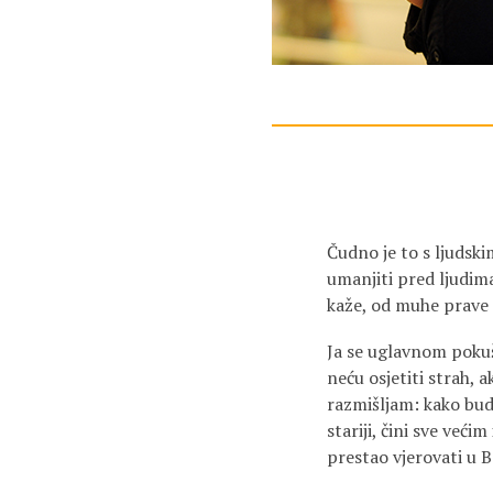
Čudno je to s ljudskim
umanjiti pred ljudima
kaže, od muhe prave
Ja se uglavnom pokuš
neću osjetiti strah, 
razmišljam: kako bude
stariji, čini sve već
pre­stao vjerovati u 