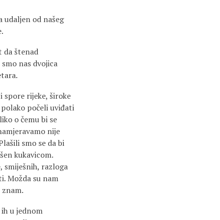
a udaljen od našeg
.
t da štenad
 smo nas dvojica
etara.
 spore rijeke, široke
 polako počeli uviđati
liko o čemu bi se
 namjerava­mo nije
lašili smo se da bi
lašen kukavicom.
, smiješnih, razloga
ati. Možda su nam
ne znam.
 ih u jednom