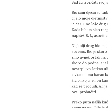
Sad ću ispričati svoj g
Bio sam dječarac tada
cijelo moje djetinjstv
je dar. Ono loše dugu
Kada bih im slao razg
napišeš B. J., asocij
Najbolji drug bio mi 
zovemo. Bio je skoro 
smo uvijek ostali naj
skoro do podne, a ja 
nestrpljivo šetkao ul
zivkao ili mu bacao k
živio i koju je i on k
kad se probudi. Ali ja
ovaj probuditi.
Preko puta naših kuća
znam za nju. Bila je d