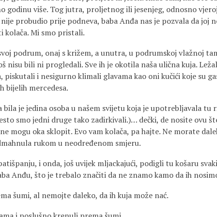
o godinu više. Tog jutra, proljetnog ili jesenjeg, odnosno vjero
 nije probudio prije podneva, baba Anđa nas je pozvala da jo
i kolača. Mi smo pristali.
svoj podrum, onaj s križem, a unutra, u podrumskoj vlažnoj tami,
oš nisu bili ni progledali. Sve ih je okotila naša ulična kuja. Leža
 piskutali i nesigurno klimali glavama kao oni kučići koje su gas
ih bijelih mercedesa.
ila je jedina osoba u našem svi­jetu koja je upotrebljavala tu r
 često smo jedni druge tako zadirkivali.)… dečki, de nosite ovu š
, ne mogu oka sklopit. Evo vam kolača, pa hajte. Ne morate dal
 odmahnula rukom u neodređenom smjeru.
atišpanju, i onda, još uvijek mljac­kajući, podigli tu košaru svaki
baba Anđu, što je trebalo značiti da ne znamo kamo da ih nosim
ma šumi, al nemojte daleko, da ih kuja može nać.
ama i poslušno krenuli prema šumi.