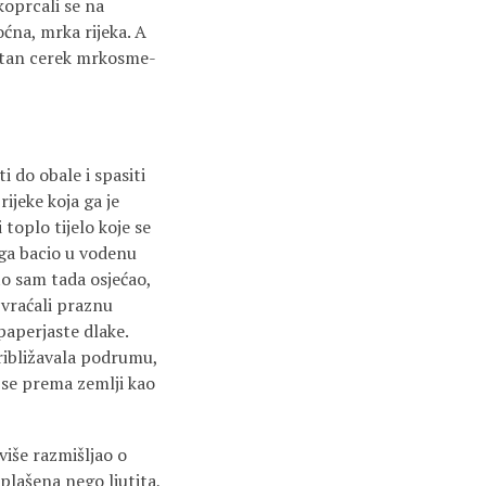
koprcali se na
oćna, mrka rijeka. A
vratan cerek mrkosme­
ti do obale i spasiti
rijeke koja ga je
toplo tijelo koje se
 ga bacio u vodenu
to sam tada osjećao,
 vraćali praznu
paperja­ste dlake.
približavala podrumu,
ći se prema zemlji kao
više razmišljao o
plašena nego ljutita,