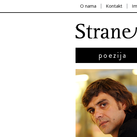
O nama
Kontakt
I
poezija