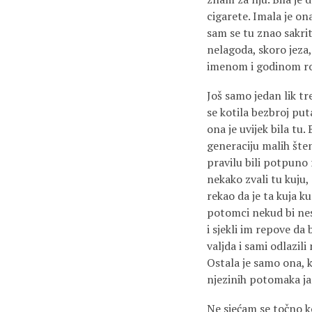
cigarete. Imala je on
sam se tu znao sakrit
nelagoda, skoro jeza,
imenom i godinom rođ
Još samo jedan lik tre
se kotila bezbroj puta
ona je uvijek bila tu.
generaciju malih šten
pravilu bili potpuno r
nekako zvali tu kuju,
rekao da je ta kuja ku
potomci nekud bi nest
i sjekli im repove da
valjda i sami odlazil
Ostala je samo ona, k
njezinih potomaka ja 
Ne sjećam se točno ko