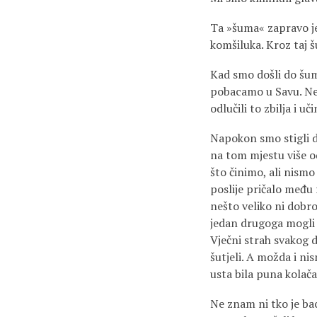
Ta »šuma« zapravo je
komšiluka. Kroz taj 
Kad smo došli do šum
pobacamo u Savu. Ne 
odlučili to zbilja i 
Napokon smo stigli do
na tom mjestu više od
što činimo, ali nismo
poslije pričalo među 
nešto veliko ni dobro
jedan drugoga mogli p
Vječni strah svakog d
šutjeli. A možda i n
usta bila puna kolača.
Ne znam ni tko je ba