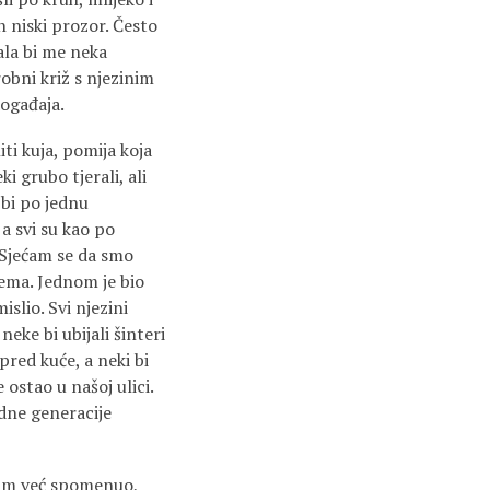
n niski prozor. Često
tala bi me neka
obni križ s njezinim
ogađaja.
iti kuja, pomija koja
ki grubo tjerali, ali
 bi po jednu
 a svi su kao po
h. Sjećam se da smo
nema. Jednom je bio
islio. Svi njezini
eke bi ubijali šinteri
pred kuće, a neki bi
 ostao u našoj ulici.
edne generacije
 sam već spomenuo,