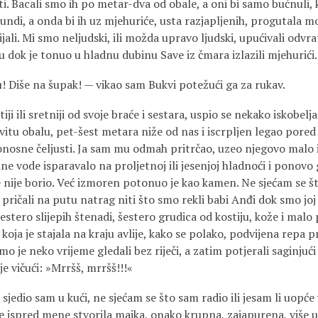
ti. Bacali smo ih po metar-­dva od obale, a oni bi samo bućnuli, 
undi, a onda bi ih uz mjehuriće, usta razjapljenih, progutala m
jali. Mi smo neljudski, ili možda upravo ljudski, upućivali od
 dok je tonuo u hladnu dubinu Save iz čmara izlazili mjehurići.
u! Diše na šupak! — vikao sam Bukvi potežući ga za rukav.
ji ili sretniji od svoje braće i sesta­ra, uspio se nekako iskobelja
vitu obalu, pet­-šest metara niže od nas i iscrpljen legao pored 
onosne čeljusti. Ja sam mu odmah pritrčao, uzeo njegovo malo i 
e vode isparavalo na proljetnoj ili jesenjoj hladnoći i ponovo
e nije borio. Već izmoren potonuo je kao kamen. Ne sjećam se š
pričali na putu natrag niti što smo rekli babi Anđi dok smo joj
stero slije­pih štenadi, šestero grudica od kostiju, kože i malo 
 koja je stajala na kraju avlije, kako se polako, podvijena repa 
 smo je neko vrijeme gledali bez riječi, a zatim potjerali saginju
e vičući: »Mrršš, mrršš!!!«
jedio sam u kući, ne sjećam se što sam radio ili jesam li uopće 
 ispred mene stvorila majka, onako krupna, zajapurena, više u