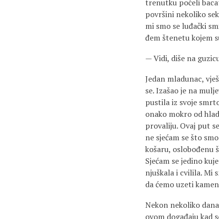
trenutku poče­li baca
površini nekoliko sek
mi smo se luđački smi
đem štenetu kojem su
— Vidi, diše na guzic
Jedan mladunac, vješti
se. Izašao je na mulje
pustila iz svoje smrt
onako mokro od hladn
provaliju. Ovaj put s
ne sjećam se što smo 
košaru, oslobođenu še
Sjećam se jedino kuje
njuškala i cvilila. Mi
da ćemo uzeti kamenj
Nekon nekoliko dana s
ovom događaju kad se