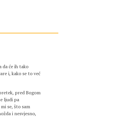
a da će ih tako
re i, kako se to već
 pretek, pred Bogom
e ljudi pa
i mi se, što sam
 možda i nesvjesno,