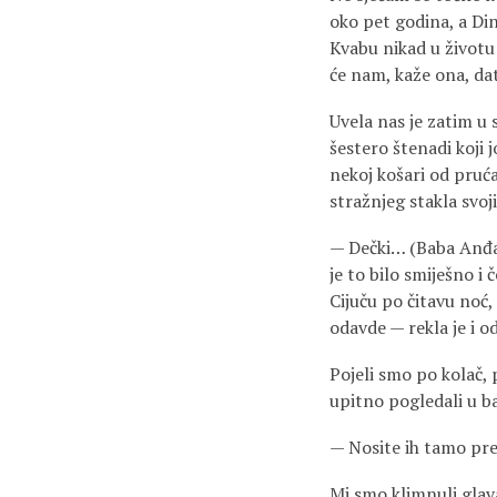
oko pet godina, a Din
Kvabu nikad u životu
će nam, kaže ona, dat
Uvela nas je zatim u 
šestero štenadi koji j
nekoj košari od pruća,
stražnjeg stakla svoj
— Dečki… (Baba Anđa b
je to bilo smiješno i
Cijuču po čitavu noć
odavde — rekla je i
Pojeli smo po kolač, p
upitno pogle­dali u 
— Nosite ih tamo pre
Mi smo klimnuli glav