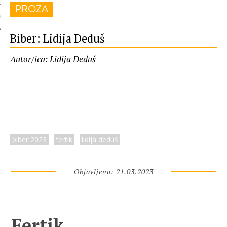
PROZA
 AUTORA
Biber: Lidija Deduš
Autor/ica: Lidija Deduš
biber 2023
fertik
lidija deduš
Objavljeno: 21.03.2023
Fertik