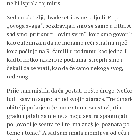
ne bi isprala taj miris.
Sedam obitelji, dvadeset i osmero ljudi. Prije
„ovoga svega“, pozdravljali smo se samo u liftu. A
sad smo, pritisnuti „ovim svim“, koje smo govorili
kao eufemizam da ne moramo reći strašnu riječ
koja počinje na R, čamili u podrumu kao jedna. I
kad bi netko izlazio iz podruma, strepili smo i
čekali da se vrati, kao da čekamo nekoga svog,
rođenog.
Prije sam mislila da ću postati nešto drugo. Netko
lud i sasvim suprotan od svojih staraca. Trejdmark
obitelji po kojem će moje starce zaustavljati u
gradu i pitati za mene, a moju sestru spominjati
po „ovo ti je sestra te i te, ma znaš je, poznata po
tome i tome.“ A sad sam imala memljivu odjeću i