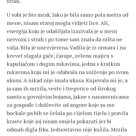
strah.
U sobi je bio mrak. Iako je bila samo pola metra od
mene, nisam staroj mogla vidjeti lice. Ali,
energija koju je odašiljala izazivala je u meni
nervozu i strah i po tome sam znala da ništa ne
valja. Bila je unezvjerena. Vadila je iz ormara i na
krevet slagala gaće, čarape, zelenu majicu s
kapuljačom i dugim rukavima, jednu s kratkim
rukavima koju mi je odabrala na sniženju po svom
ukusu. A nikad nije imala ukusa. Kupovala mi je, a
ja sam ih mrzila, veste i tregerice od širokog
samta u govnjivim bojama, jakne s naramenicama
za gospođe i dolčevite od angore koje su me
bockale pa bih se češala po cijelom tijelu i pravila
kraste koje joj nisam smjela pokazati jer bi
odmah digla frku. Jednostavno nije kužila. Mrzila