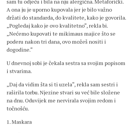
sam tu odjeću i bila na nju alergična. Metaforički.
A ona ju je uporno kupovala jer je bilo važno
držati do standarda, do kvalitete, kako je govorila.
„Pogledaj kako je ovo kvalitetno“, rekla bi.
„Nećemo kupovati te mikimaus majice što se
poderu nakon tri dana, ovo možeš nositi i
dogodine.“
U dnevnoj sobi je čekala sestra sa svojim popisom
i stvarima.
„Daj da vidim šta si ti uzela“, rekla sam sestri i
raširila torbu. Njezine stvari su već bile složene
na dnu. Oduvijek me nervirala svojim redom i
točnošću.
1. Maskara