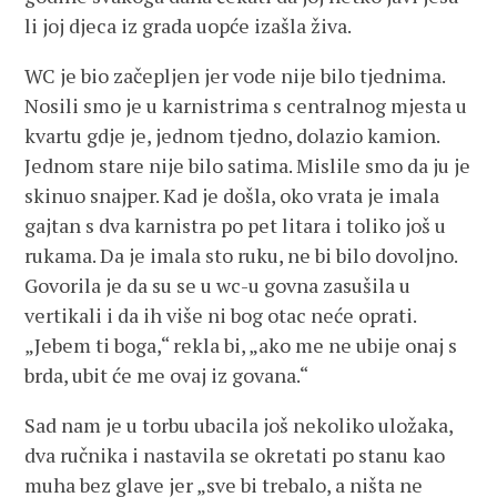
li joj djeca iz grada uopće izašla živa.
WC je bio začepljen jer vode nije bilo tjednima.
Nosili smo je u karnistrima s centralnog mjesta u
kvartu gdje je, jednom tjedno, dolazio kamion.
Jednom stare nije bilo satima. Mislile smo da ju je
skinuo snajper. Kad je došla, oko vrata je imala
gajtan s dva karnistra po pet litara i toliko još u
rukama. Da je imala sto ruku, ne bi bilo dovoljno.
Govorila je da su se u wc-u govna zasušila u
vertikali i da ih više ni bog otac neće oprati.
„Jebem ti boga,“ rekla bi, „ako me ne ubije onaj s
brda, ubit će me ovaj iz govana.“
Sad nam je u torbu ubacila još nekoliko uložaka,
dva ručnika i nastavila se okretati po stanu kao
muha bez glave jer „sve bi trebalo, a ništa ne