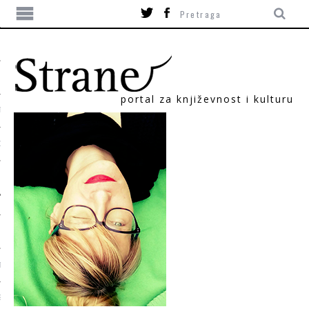
portal za književnost i kulturu
TIKA
ORI
T
SUM