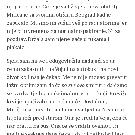
njoj, i obratno. Gore je sad živjela nova obitelj.
Milica je sa svojima otišla u Beograd kad je
zapucalo. Mi smo im sušili veš po radijatorima jer
nije bilo vremena za normalno pakiranje. Ni za
pozdrav. Držala sam njene gaće u rukama i
plakala.
Sjela sam na wc i odugovlačila nadajući se da
ćemo zakasniti i na Voju i na autobus i na novi
život koji nas je čekao. Mene nije mogao prevariti
lažni optimizam da će se
sve ovo
smiriti i da ćemo
se, za dva tjedna maksimalno, vratiti kući. Previše
krvi je upućivalo na to da neće. Uostalom, i
Miličini su mislili da idu na dva tjedna. Nisam to
htjela reći pred starom. Ona je sredila Voju, ona će
nas pratiti na bus. Ona će se vratiti ovamo i tri
godine svakoga dana čekati da joj netko javi jesu