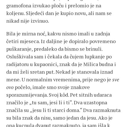
gramofona izvukao ploču i prelomio je na
koljenu. Sljedeći dan je kupio novu, ali nam se
nikad nije izvinuo.
Bila je mirna noć, kakvu nismo imali u zadnja
četiri mjeseca. Iz daljine je dopiralo povremeno
puškaranje, predaleko da bismo se brinuli.
Osluškivala sam i čekala da čujem lupkanje po
radijatoru u kupaonici, znak da je Milica budna i
da mi želi sretan put. Nekad je stanovala iznad
mene. U normalnim vremenima, prije nego je
sve
ovo
počelo, imale smo svoje znakove
sporazumijevanja. Svoj kôd. Pet sitnih udaraca
značilo je „tu sam, jesi li i ti“. Dva uzastopna
značila su „jesu li ti starci doma.“ Dva razmaknuta
su bila znak da nisu, samo jedan da jesu. Ako je
ona kucnula dvaput razmaknuto, ja sam išla k