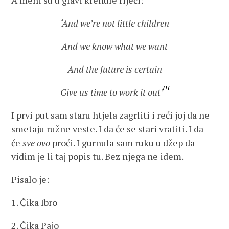
A meni su u glavi krenule riječi:
‘And we’re not little children
And we know what we want
And the future is certain
[1]
Give us time to work it out’
I prvi put sam staru htjela zagrliti i reći joj da ne
smetaju ružne veste. I da će se stari vratiti. I da
će
sve ovo
proći. I gurnula sam ruku u džep da
vidim je li taj popis tu. Bez njega ne idem.
Pisalo je:
1. Čika Ibro
2. Čika Pajo