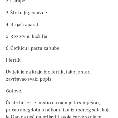
2. Čarape
3. Šteku Jugoslavije
4. Brijaći aparat
5. Rezervnu košulju
6. Četkicu i pastu za zube
i fertik.
Uvijek je na kraju bio fertik, tako je stari
završavao svaki popis.
Gotovo.
Često bi, jer je mislio da nam je to smiješno,
pričao anegdotu o nekom liku iz rodnog sela koji
je išao na općinu prijaviti svoje četvero djece.