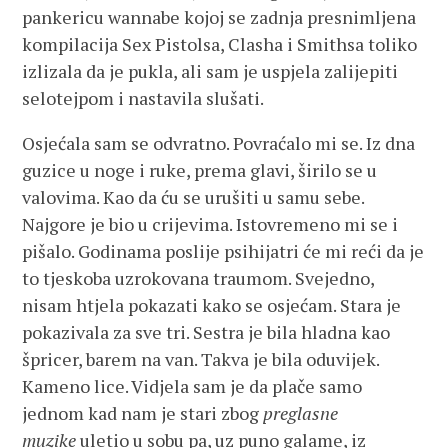
pankericu wannabe kojoj se zadnja presnimljena
kompilacija Sex Pistolsa, Clasha i Smithsa toliko
izlizala da je pukla, ali sam je uspjela zalijepiti
selotejpom i nastavila slušati.
Osjećala sam se odvratno. Povraćalo mi se. Iz dna
guzice u noge i ruke, prema glavi, širilo se u
valovima. Kao da ću se urušiti u samu sebe.
Najgore je bio u crijevima. Istovremeno mi se i
pišalo. Godinama poslije psihijatri će mi reći da je
to tjeskoba uzrokovana traumom. Svejedno,
nisam htjela pokazati kako se osjećam. Stara je
pokazivala za sve tri. Sestra je bila hladna kao
špricer, barem na van. Takva je bila oduvijek.
Kameno lice. Vidjela sam je da plače samo
jednom kad nam je stari zbog
preglasne
muzike
uletio u sobu pa, uz puno galame, iz