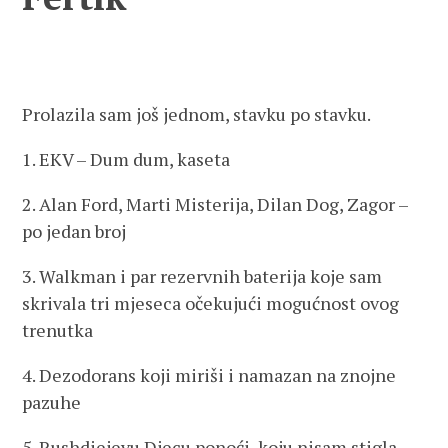
Prolazila sam još jednom, stavku po stavku.
1. EKV – Dum dum, kaseta
2. Alan Ford, Marti Misterija, Dilan Dog, Zagor –
po jedan broj
3. Walkman i par rezervnih baterija koje sam
skrivala tri mjeseca očekujući mogućnost ovog
trenutka
4. Dezodorans koji miriši i namazan na znojne
pazuhe
5. Rushdiejevu Djecu ponoći, koju nisam stigla