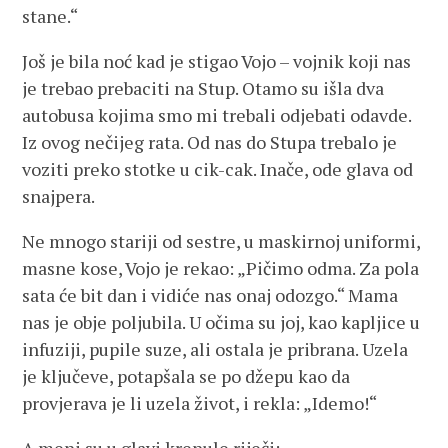
stane.“
Još je bila noć kad je stigao Vojo – vojnik koji nas
je trebao prebaciti na Stup. Otamo su išla dva
autobusa kojima smo mi trebali odjebati odavde.
Iz ovog nečijeg rata. Od nas do Stupa trebalo je
voziti preko stotke u cik-cak. Inače, ode glava od
snajpera.
Ne mnogo stariji od sestre, u maskirnoj uniformi,
masne kose, Vojo je rekao: „Pičimo odma. Za pola
sata će bit dan i vidiće nas onaj odozgo.“ Mama
nas je obje poljubila. U očima su joj, kao kapljice u
infuziji, pupile suze, ali ostala je pribrana. Uzela
je ključeve, potapšala se po džepu kao da
provjerava je li uzela život, i rekla: „Idemo!“