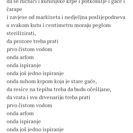
da se ručnici i kuhinjske krpe i potkošulje i gaće i
čarape
i zavjese od markizeta i nedjeljna poslijepodneva
u svakom kutu i centimetru moraju peglom
sterilizirati,
da prozore treba prati
prvo čistom vodom
onda arfom
onda ispiranje
onda još jedno ispiranje
onda suhom krpom koja je stare gaće,
da resice na tepihu treba da budu očešljane,
da vrata i svu drvenariju treba prati
prvo čistom vodom
onda arfom
onda ispiranje
onda još jedno ispiranje