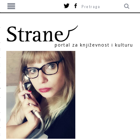
portal za književnost i kulturu
TIKA
ORI
T
SUM