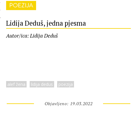
POEZIJA
 AUTORA
Lidija Deduš, jedna pjesma
Autor/ica: Lidija Deduš
alef žena
lidija dedus
poezija
Objavljeno: 19.03.2022