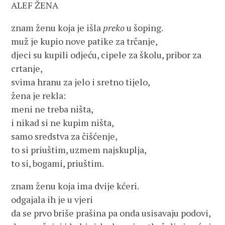
ALEF ŽENA
znam ženu koja je išla
preko
u šoping.
muž je kupio nove patike za trčanje,
djeci su kupili odjeću, cipele za školu, pribor za
crtanje,
svima hranu za jelo i sretno tijelo,
žena je rekla:
meni ne treba ništa,
i nikad si ne kupim ništa,
samo sredstva za čišćenje,
to si priuštim, uzmem najskuplja,
to si, bogami, priuštim.
znam ženu koja ima dvije kćeri.
odgajala ih je u vjeri
da se prvo briše prašina pa onda usisavaju podovi,