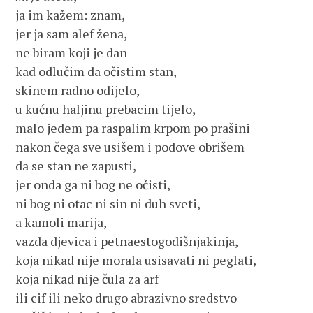
ja im kažem: znam,
jer ja sam alef žena,
ne biram koji je dan
kad odlučim da očistim stan,
skinem radno odijelo,
u kućnu haljinu prebacim tijelo,
malo jedem pa raspalim krpom po prašini
nakon čega sve usišem i podove obrišem
da se stan ne zapusti,
jer onda ga ni bog ne očisti,
ni bog ni otac ni sin ni duh sveti,
a kamoli marija,
vazda djevica i petnaestogodišnjakinja,
koja nikad nije morala usisavati ni peglati,
koja nikad nije čula za arf
ili cif ili neko drugo abrazivno sredstvo