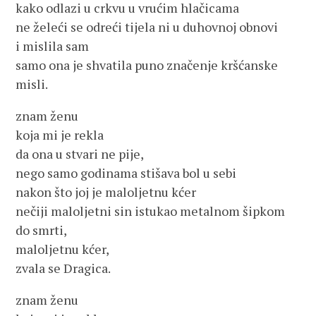
kako odlazi u crkvu u vrućim hlačicama
ne želeći se odreći tijela ni u duhovnoj obnovi
i mislila sam
samo ona je shvatila puno značenje kršćanske
misli.
znam ženu
koja mi je rekla
da ona u stvari ne pije,
nego samo godinama stišava bol u sebi
nakon što joj je maloljetnu kćer
nečiji maloljetni sin istukao metalnom šipkom
do smrti,
maloljetnu kćer,
zvala se Dragica.
znam ženu