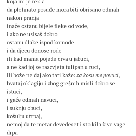
koja mi je rekla
da plehnato posuđe mora biti obrisano odmah
nakon pranja
inače ostanu bijele fleke od vode,
i ako ne usisaš dobro
ostanu dlake ispod komode
i da djecu donose rode
ili kad mama pojede crva u jabuci,
a ne kad joj se rascvjeta tulipan u ruci,
ili bože ne daj ako tati kaže:
za kosu me povuci
,
hvataj oklagiju i zbog grešnih misli dobro se
istuci,
i gaće odmah navuci,
i suknju obuci,
košulju utrpaj,
nemoj da te metar devedeset i sto kila žive vage
drpa