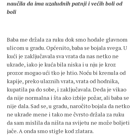
naučila da ima uzaludnih patnji i većih boli od
boli
Baba me držala za ruku dok smo hodale glavnom
ulicom u gradu. Općenito, baba se bojala svega. U
kući je zaključavala sva vrata da nas netko ne
ukrade, iako je kuća bila niska i u nju je kroz
prozor mogao ući tko je htio. Noću bi krenula od
kapije, preko ulaznih vrata, vrata od hodnika,
kupatila pa do sobe, i zaključavala. Deda je vikao
da nije normalna i šta ako izbije požar, ali baba se
nije dala. Sad se, u gradu, naročito bojala da netko
ne ukrade mene i tako me čvrsto držala za ruku
da sam mislila da ništa na svijetu ne može boljeti
jače. A onda smo stigle kod zlatara.