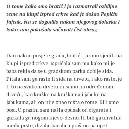
O tome kako smo bratić i ja razmatrali ozbiljne
teme na klupi ispred crkve kad je došao Pepičin
Jajcak, šta se dogodilo nakon njegovog dolaska i
kako sam pokušala sačuvati čist obraz
Dan nakon posjete gradu, bratić i ja smo sjedili na
klupi ispred crkve. Ispričala sam mu kako mi je
baba rekla da se u gradskom parku dobije sida.
Pitala sam ga raste li sida na drvetu, i ako raste, je
li to na svakom drvetu ili samo na određenom
drveću, kao kruške na kruškama i jabuke na
jabukama, ali on nije znao ništa o tome. Bili smo
bosi. U prašini sam našla opušak od cigarete i
gurkala ga nogom lijevo-desno. Ili bih ga uhvatila
među prste, dizala, bacala u prašinu pa opet