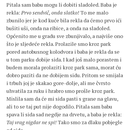
Pitala sam babu mogu li dobiti sladoled. Baba je
rekla:
Prvo sendvič, onda slatko!
To me malo
zbunilo jer je kod kuće bila rekla da ćemo prvo ići
bušiti uši, onda na ribice, a onda na sladoled.
Općenito me u gradu sve zbunjivalo, a najviše ono
što je sljedeće rekla. Prolazile smo kroz park
pored autobusnog kolodvora i baba je rekla da se
u tom parku dobije sida. I kad još malo porastem i
budem morala prolaziti kroz park sama, morat ću
dobro paziti da ne dobijem sidu. Pritom se smijala
i trbuh joj je skakao gore-dolje, ali me čvrsto
uhvatila za ruku i hrabro smo prošle kroz park.
Mislila sam da će mi sida pasti s grane na glavu,
ali to se taj put nije dogodilo. Pitala sam babu
spava li sida sad negdje na drvetu, a baba je rekla:
Taj vrag nigdar ne spi!
Tako smo za dlaku pobjegle