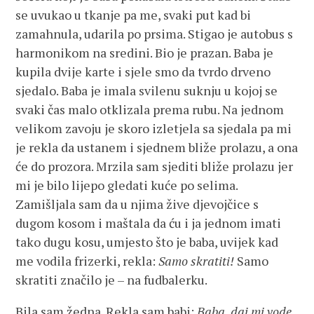
se uvukao u tkanje pa me, svaki put kad bi
zamahnula, udarila po prsima. Stigao je autobus s
harmonikom na sredini. Bio je prazan. Baba je
kupila dvije karte i sjele smo da tvrdo drveno
sjedalo. Baba je imala svilenu suknju u kojoj se
svaki čas malo otklizala prema rubu. Na jednom
velikom zavoju je skoro izletjela sa sjedala pa mi
je rekla da ustanem i sjednem bliže prolazu, a ona
će do prozora. Mrzila sam sjediti bliže prolazu jer
mi je bilo lijepo gledati kuće po selima.
Zamišljala sam da u njima žive djevojčice s
dugom kosom i maštala da ću i ja jednom imati
tako dugu kosu, umjesto što je baba, uvijek kad
me vodila frizerki, rekla:
Samo skratiti!
Samo
skratiti značilo je – na fudbalerku.
Bila sam žedna. Rekla sam babi:
Baba, daj mi vode
.