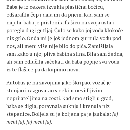
Baba je iz cekera izvukla plastičnu bočicu,
odšarafila čep i dala mi da pijem. Kad sam se
napila, baba je prislonila flašicu na svoja usta i
potegla dugi gutljaj. Čulo se kako joj voda klokoće
niz grlo. Onda mi je još jednom gurnula vodu pod
nos, ali meni više nije bilo do pića. Zamišljala
sam kako u njoj pliva babina slina. Bila sam žedna,
ali sam odlučila sačekati da baba popije svu vodu
iz te flašice pa da kupimo novu.
Autobus je na zavojima jako škripao, vozač je
stenjao i razgovarao s nekim nevidljivim
neprijateljima na cesti. Kad smo stigli u grad,
baba se digla, poravnala suknju i krenula niz
stepenice. Boljela su je koljena pa je jaukala:
Jaj
meni jaj, jaj meni jaj.