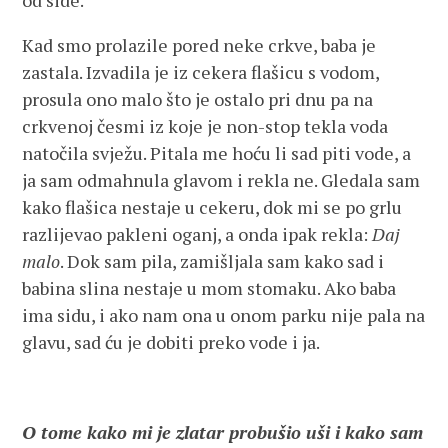
od side.
Kad smo prolazile pored neke crkve, baba je
zastala. Izvadila je iz cekera flašicu s vodom,
prosula ono malo što je ostalo pri dnu pa na
crkvenoj česmi iz koje je non-stop tekla voda
natočila svježu. Pitala me hoću li sad piti vode, a
ja sam odmahnula glavom i rekla ne. Gledala sam
kako flašica nestaje u cekeru, dok mi se po grlu
razlijevao pakleni oganj, a onda ipak rekla:
Daj
malo
. Dok sam pila, zamišljala sam kako sad i
babina slina nestaje u mom stomaku. Ako baba
ima sidu, i ako nam ona u onom parku nije pala na
glavu, sad ću je dobiti preko vode i ja.
O tome kako mi je zlatar probušio uši i kako sam