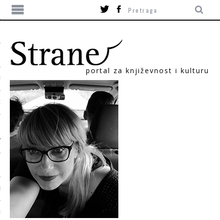
portal za književnost i kulturu
TIKA
ORI
T
SUM