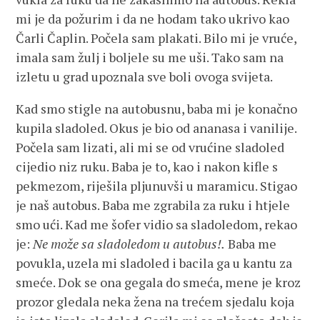
mi je da požurim i da ne hodam tako ukrivo kao
Čarli Čaplin. Počela sam plakati. Bilo mi je vruće,
imala sam žulj i boljele su me uši. Tako sam na
izletu u grad upoznala sve boli ovoga svijeta.
Kad smo stigle na autobusnu, baba mi je konačno
kupila sladoled. Okus je bio od ananasa i vanilije.
Počela sam lizati, ali mi se od vrućine sladoled
cijedio niz ruku. Baba je to, kao i nakon kifle s
pekmezom, riješila pljunuvši u maramicu. Stigao
je naš autobus. Baba me zgrabila za ruku i htjele
smo ući. Kad me šofer vidio sa sladoledom, rekao
je:
Ne može sa sladoledom u autobus!.
Baba me
povukla, uzela mi sladoled i bacila ga u kantu za
smeće. Dok se ona gegala do smeća, mene je kroz
prozor gledala neka žena na trećem sjedalu koja