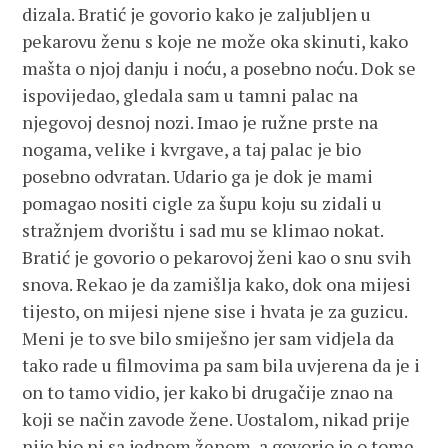
dizala. Bratić je govorio kako je zaljubljen u
pekarovu ženu s koje ne može oka skinuti, kako
mašta o njoj danju i noću, a posebno noću. Dok se
ispovijedao, gledala sam u tamni palac na
njegovoj desnoj nozi. Imao je ružne prste na
nogama, velike i kvrgave, a taj palac je bio
posebno odvratan. Udario ga je dok je mami
pomagao nositi cigle za šupu koju su zidali u
stražnjem dvorištu i sad mu se klimao nokat.
Bratić je govorio o pekarovoj ženi kao o snu svih
snova. Rekao je da zamišlja kako, dok ona mijesi
tijesto, on mijesi njene sise i hvata je za guzicu.
Meni je to sve bilo smiješno jer sam vidjela da
tako rade u filmovima pa sam bila uvjerena da je i
on to tamo vidio, jer kako bi drugačije znao na
koji se način zavode žene. Uostalom, nikad prije
nije bio ni sa jednom ženom, a govorio je o tome