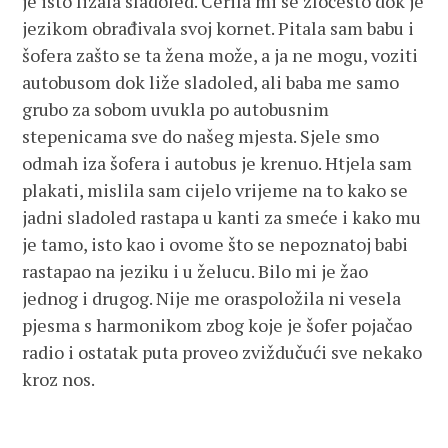
je isto lizala sladoled. Cerila mi se zločesto dok je
jezikom obrađivala svoj kornet. Pitala sam babu i
šofera zašto se ta žena može, a ja ne mogu, voziti
autobusom dok liže sladoled, ali baba me samo
grubo za sobom uvukla po autobusnim
stepenicama sve do našeg mjesta. Sjele smo
odmah iza šofera i autobus je krenuo. Htjela sam
plakati, mislila sam cijelo vrijeme na to kako se
jadni sladoled rastapa u kanti za smeće i kako mu
je tamo, isto kao i ovome što se nepoznatoj babi
rastapao na jeziku i u želucu. Bilo mi je žao
jednog i drugog. Nije me oraspoložila ni vesela
pjesma s harmonikom zbog koje je šofer pojačao
radio i ostatak puta proveo zviždučući sve nekako
kroz nos.