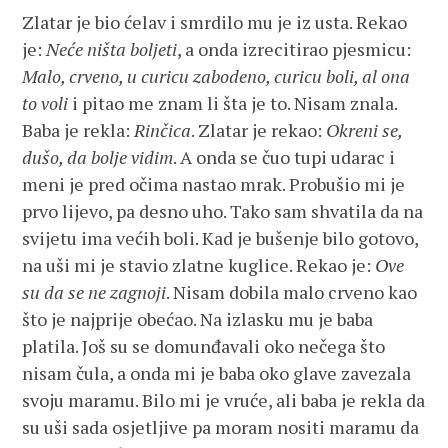
Zlatar je bio ćelav i smrdilo mu je iz usta. Rekao
je:
Neće ništa boljeti
, a onda izrecitirao pjesmicu:
Malo, crveno, u curicu zabodeno, curicu boli, al ona
to voli
i pitao me znam li šta je to. Nisam znala.
Baba je rekla:
Rinčica
. Zlatar je rekao:
Okreni se,
dušo, da bolje vidim
. A onda se čuo tupi udarac i
meni je pred očima nastao mrak. Probušio mi je
prvo lijevo, pa desno uho. Tako sam shvatila da na
svijetu ima većih boli. Kad je bušenje bilo gotovo,
na uši mi je stavio zlatne kuglice. Rekao je:
Ove
su da se ne zagnoji
. Nisam dobila malo crveno kao
što je najprije obećao. Na izlasku mu je baba
platila. Još su se domunđavali oko nečega što
nisam čula, a onda mi je baba oko glave zavezala
svoju maramu. Bilo mi je vruće, ali baba je rekla da
su uši sada osjetljive pa moram nositi maramu da