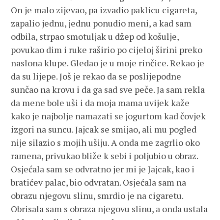
On je malo zijevao, pa izvadio paklicu cigareta,
zapalio jednu, jednu ponudio meni, a kad sam
odbila, strpao smotuljak u džep od košulje,
povukao dim i ruke raširio po cijeloj širini preko
naslona klupe. Gledao je u moje rinčice. Rekao je
da su lijepe. Još je rekao da se poslijepodne
sunčao na krovu i da ga sad sve peče. Ja sam rekla
da mene bole uši i da moja mama uvijek kaže
kako je najbolje namazati se jogurtom kad čovjek
izgori na suncu. Jajcak se smijao, ali mu pogled
nije silazio s mojih ušiju. A onda me zagrlio oko
ramena, privukao bliže k sebi i poljubio u obraz.
Osjećala sam se odvratno jer mi je Jajcak, kao i
bratićev palac, bio odvratan. Osjećala sam na
obrazu njegovu slinu, smrdio je na cigaretu.
Obrisala sam s obraza njegovu slinu, a onda ustala