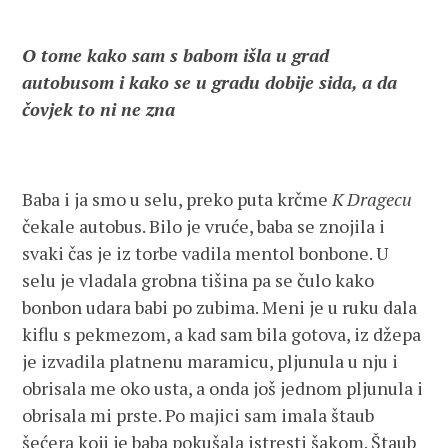
O tome kako sam s babom išla u grad
autobusom i kako se u gradu dobije sida, a da
čovjek to ni ne zna
Baba i ja smo u selu, preko puta krčme
K Dragecu
čekale autobus. Bilo je vruće, baba se znojila i
svaki čas je iz torbe vadila mentol bonbone. U
selu je vladala grobna tišina pa se čulo kako
bonbon udara babi po zubima. Meni je u ruku dala
kiflu s pekmezom, a kad sam bila gotova, iz džepa
je izvadila platnenu maramicu, pljunula u nju i
obrisala me oko usta, a onda još jednom pljunula i
obrisala mi prste. Po majici sam imala štaub
šećera koji je baba pokušala istresti šakom. Štaub