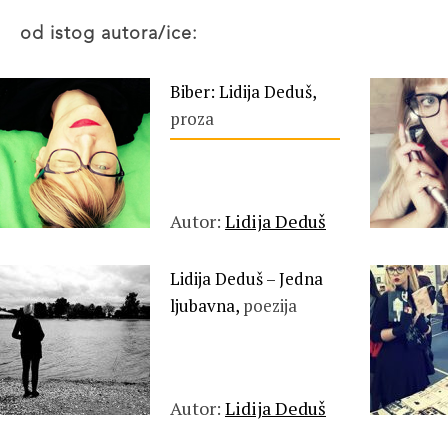
od istog autora/ice:
Biber: Lidija Deduš,
proza
Autor:
Lidija Deduš
Lidija Deduš – Jedna
ljubavna,
poezija
Autor:
Lidija Deduš