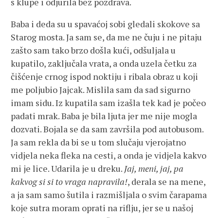
s klupe i odjurila bez pozdrava.
Baba i deda su u spavaćoj sobi gledali skokove sa
Starog mosta. Ja sam se, da me ne čuju i ne pitaju
zašto sam tako brzo došla kući, odšuljala u
kupatilo, zaključala vrata, a onda uzela četku za
čišćenje crnog ispod noktiju i ribala obraz u koji
me poljubio Jajcak. Mislila sam da sad sigurno
imam sidu. Iz kupatila sam izašla tek kad je počeo
padati mrak. Baba je bila ljuta jer me nije mogla
dozvati. Bojala se da sam završila pod autobusom.
Ja sam rekla da bi se u tom slučaju vjerojatno
vidjela neka fleka na cesti, a onda je vidjela kakvo
mi je lice. Udarila je u dreku.
Jaj, meni, jaj, pa
kakvog si si to vraga napravila!
, derala se na mene,
a ja sam samo šutila i razmišljala o svim čarapama
koje sutra moram oprati na riflju, jer se u našoj