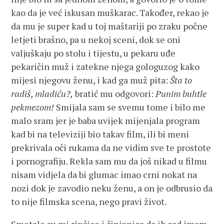
kao da je već iskusan muškarac. Također, rekao je
da mu je super kad u toj maštariji po zraku počne
letjeti brašno, pa u nekoj sceni, dok se oni
valjuškaju po stolu i tijestu, u pekaru uđe
pekaričin muž i zatekne njega gologuzog kako
mijesi njegovu ženu, i kad ga muž pita:
Šta to
radiš, mladiću?,
bratić mu odgovori:
Punim buhtle
pekmezom!
Smijala sam se svemu tome i bilo me
malo sram jer je baba uvijek mijenjala program
kad bi na televiziji bio takav film, ili bi meni
prekrivala oči rukama da ne vidim sve te prostote
i pornografiju. Rekla sam mu da još nikad u filmu
nisam vidjela da bi glumac imao crni nokat na
nozi dok je zavodio neku ženu, a on je odbrusio da
to nije filmska scena, nego pravi život.