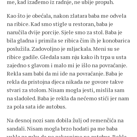
me, kad izađemo iz radnje, ne ubije propuh.
Kao što je obećala, nakon zlatara baba me odvela
na ribice. Kad smo stigle u restoran, baba je
naručila dvije porcije. Sjele smo za stol. Baba je
bila gladna i primila se ribica čim ih je konobarica
poslužila. Zadovoljno je mljackala. Meni su se
ribice gadile. Gledala sam nju kako ih trpa u usta
zajedno s glavom i malo mi je išlo na povraćanje.
Rekla sam babi da mi ide na povraćanje. Baba je
rekla da pristojna djeca nikada ne govore takve
stvari za stolom. Nisam mogla jesti, mislila sam
na sladoled. Baba je rekla da nećemo stići jer nam
za pola sata ide autobus.
Na desnoj nozi sam dobila žulj od remenčića na
sandali. Nisam mogla brzo hodati pa me baba
vukla za ruku da ne zakasnimo na autobus. Rekla