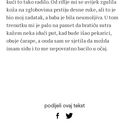
kući to tako radilo. Od riflje mi se uvijek zgulila
koža na zglobovima prstiju desne ruke, ali to je
bio moj zadatak, a baba je bila neumoljiva. U tom
trenutku mi je palo na pamet da bratiću sutra
kažem neka idući put, kad bude išao pekarici,
obuje čarape, a onda sam se sjetila da možda
imam sidu i to me nepovratno bacilo u očaj.
podijeli ovaj tekst