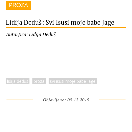
PROZA
 AUTORA
Lidija Deduš: Svi Isusi moje babe Jage
Autor/ica: Lidija Deduš
lidija dedus
proza
svi isusi moje babe jage
Objavljeno: 09.12.2019