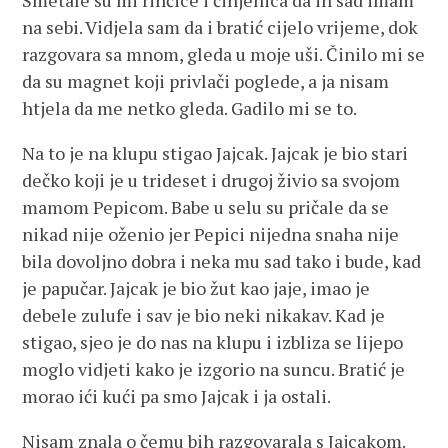
Smetale su mi rinčice i činjenica da ih sad imam
na sebi. Vidjela sam da i bratić cijelo vrijeme, dok
razgovara sa mnom, gleda u moje uši. Činilo mi se
da su magnet koji privlači poglede, a ja nisam
htjela da me netko gleda. Gadilo mi se to.
Na to je na klupu stigao Jajcak. Jajcak je bio stari
dečko koji je u trideset i drugoj živio sa svojom
mamom Pepicom. Babe u selu su pričale da se
nikad nije oženio jer Pepici nijedna snaha nije
bila dovoljno dobra i neka mu sad tako i bude, kad
je papučar. Jajcak je bio žut kao jaje, imao je
debele zulufe i sav je bio neki nikakav. Kad je
stigao, sjeo je do nas na klupu i izbliza se lijepo
moglo vidjeti kako je izgorio na suncu. Bratić je
morao ići kući pa smo Jajcak i ja ostali.
Nisam znala o čemu bih razgovarala s Jajcakom.