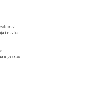
zaboravili

ja i navika





a u prazno
