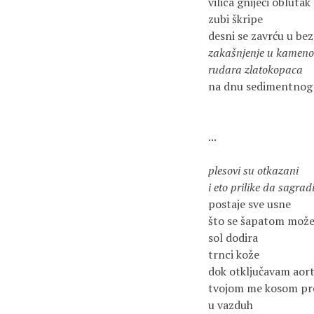
vilica gniječi oblutak

zubi škripe

zakašnjenje u kamenol
rudara zlatokopaca
na dnu sedimentnog 
...

plesovi su otkazani

i eto prilike da sagrad
postaje sve usne

što se šapatom može 
sol dodira

trnci kože

dok otključavam aorte
tvojom me kosom pre
u vazduh
