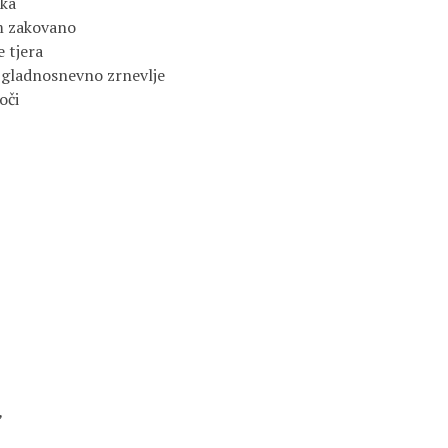
ka

m zakovano

 tjera

 gladnosnevno zrnevlje

či


