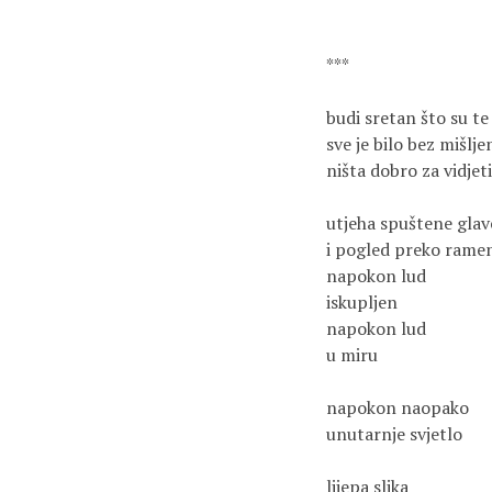
***

budi sretan što su te 
sve je bilo bez mišljen
ništa dobro za vidjeti 
utjeha spuštene glave
i pogled preko ramen
napokon lud 

iskupljen 

napokon lud

u miru

napokon naopako 

unutarnje svjetlo

lijepa slika 
