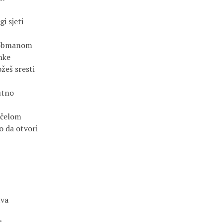
 sjeti

oobmanom

nke

žeš sresti

utno

čelom

 da otvori

va
