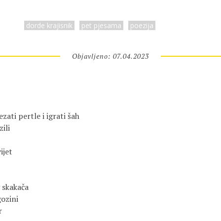
dorde krajisnik
pet pjesama
poezija
Objavljeno: 07.04.2023
ati pertle i igrati šah

li

 skakača

ozini


