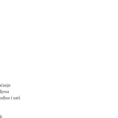
ćanje

jena 

ine i sati

k
