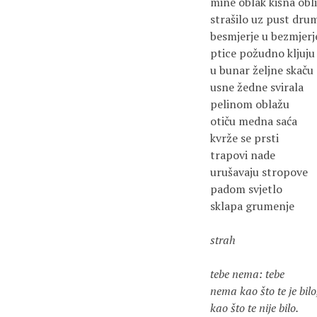
mine oblak kišna obli
strašilo uz pust dru
besmjerje u bezmjerje
ptice požudno kljuju
u bunar željne skaču o
usne žedne svirala 

pelinom oblažu

otiču medna saća

kvrže se prsti

trapovi nade 

urušavaju stropove

padom svjetlo

sklapa grumenje

strah

tebe nema: tebe

nema kao što te je bilo,
kao što te nije bilo.