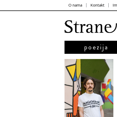
O nama
Kontakt
I
poezija