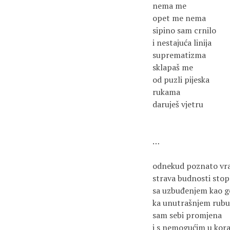
nema me

opet me nema

sipino sam crnilo

i nestajuća linija

suprematizma

sklapaš me

od puzli pijeska

rukama

daruješ vjetru

…

odnekud poznato vra
strava budnosti stopl
sa uzbuđenjem kao god
ka unutrašnjem rubu

sam sebi promjena

i s nemogućim u kora