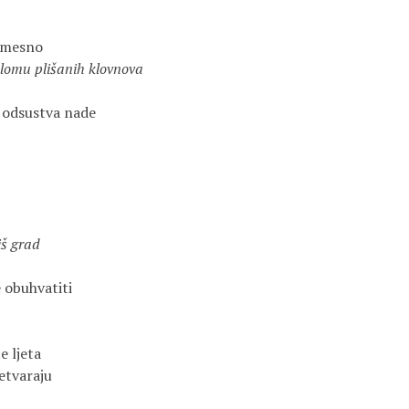
omu plišanih klovnova

odsustva nade

iš grad
obuhvatiti

 ljeta

tvaraju
