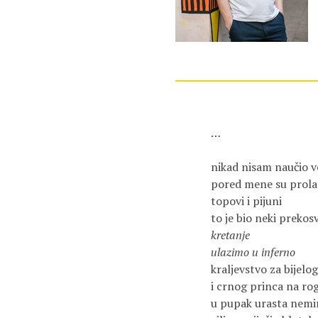
…

nikad nisam naučio vez
pored mene su prolazi
topovi i pijuni

kretanje

ulazimo u inferno
kraljevstvo za bijelog
i crnog princa na rog
u pupak urasta nemir