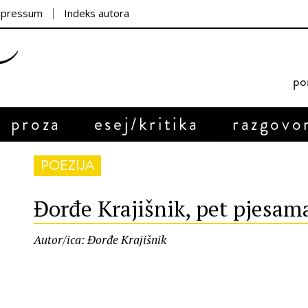
mpressum
Indeks autora
por
proza
esej/kritika
razgovo
POEZIJA
Đorđe Krajišnik, pet pjesam
Autor/ica: Đorđe Krajišnik