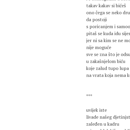
takav kakav si bićeš 

ono čega se neko drugi
da postoji 

s poricanjem i sam
pitaš se kuda idu sije
jer ni sa kim se ne mo
nije moguće

sve se zna što je ods
u zakašnjelom biću

koje zalud tupo lupa 
na vrata koja nema ko
***

uvijek iste

livade našeg djetinjst
zaleđen u kadru
