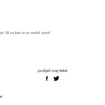
ju 'Ni sa kim se ne možeš sresti
'.

podijeli ovaj tekst
e: