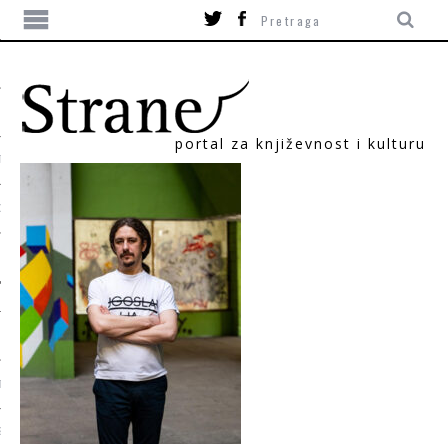
portal za književnost i kulturu
TIKA
ORI
T
SUM