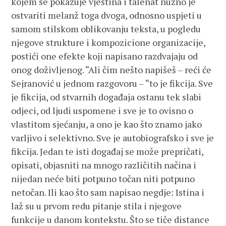
kojem se pokazuje vještina i talenat nužno je
ostvariti melanž toga dvoga, odnosno uspjeti u
samom stilskom oblikovanju teksta, u pogledu
njegove strukture i kompozicione organizacije,
postići one efekte koji napisano razdvajaju od
onog doživljenog. “Ali čim nešto napišeš – reći će
Sejranović u jednom razgovoru – “to je fikcija. Sve
je fikcija, od stvarnih događaja ostanu tek slabi
odjeci, od ljudi uspomene i sve je to ovisno o
vlastitom sjećanju, a ono je kao što znamo jako
varljivo i selektivno. Sve je autobiografsko i sve je
fikcija. Jedan te isti događaj se može prepričati,
opisati, objasniti na mnogo različitih načina i
nijedan neće biti potpuno točan niti potpuno
netočan. Ili kao što sam napisao negdje: Istina i
laž su u prvom redu pitanje stila i njegove
funkcije u danom kontekstu. Što se tiče distance