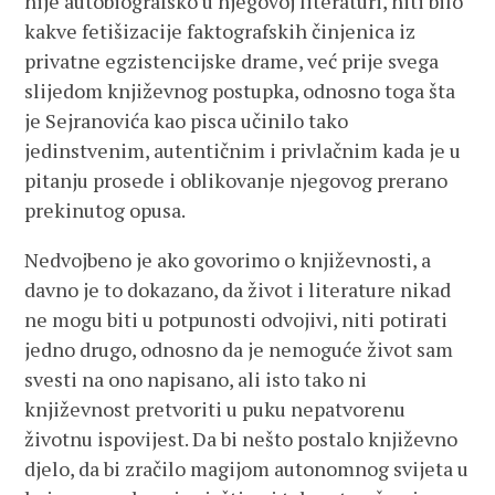
nije autobiografsko u njegovoj literaturi, niti bilo
kakve fetišizacije faktografskih činjenica iz
privatne egzistencijske drame, već prije svega
slijedom književnog postupka, odnosno toga šta
je Sejranovića kao pisca učinilo tako
jedinstvenim, autentičnim i privlačnim kada je u
pitanju prosede i oblikovanje njegovog prerano
prekinutog opusa.
Nedvojbeno je ako govorimo o književnosti, a
davno je to dokazano, da život i literature nikad
ne mogu biti u potpunosti odvojivi, niti potirati
jedno drugo, odnosno da je nemoguće život sam
svesti na ono napisano, ali isto tako ni
književnost pretvoriti u puku nepatvorenu
životnu ispovijest. Da bi nešto postalo književno
djelo, da bi zračilo magijom autonomnog svijeta u