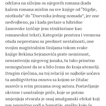
održava na sižejnu os njegovih romana (kada
kažem romana mislim na sve knjige od “Nigdje,
niotkuda” do “Dnevnika jednog nomada”, jer one
nedvojbeno, pa i kada prelaze u hibridne
žanrovske izričaje jesu strukturiane kao
romaneskni tekst). Kategorije prostora i vremena
otuda neprestano su predmet nestalnosti, one
svojim magistralnim linijama tokom svake
knjige Bekima Sejranovića prate nemirnost,
neurasteniju njegovog junaka, tu tako prisutnu
nemogućnost da se u bilo čemu do kraja utemelji.
Drugim riječima, na toj relaciji se najbolje uočava
ta amibigvitetna osnova sa kojom se čitalac
susreće u svim prozama ovog autora. Postavljanje
okvirne i unutrašnje priče, koje se potom
smjenjuju stvarala je onaj amalgamski efekat koji
nas neumitno vodi u hamatiju, grešku koju će