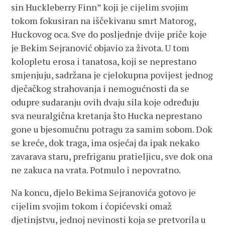
sin Huckleberry Finn” koji je cijelim svojim
tokom fokusiran na iščekivanu smrt Matorog,
Huckovog oca. Sve do posljednje dvije priče koje
je Bekim Sejranović objavio za života. U tom
kolopletu erosa i tanatosa, koji se neprestano
smjenjuju, sadržana je cjelokupna povijest jednog
dječačkog strahovanja i nemogućnosti da se
odupre sudaranju ovih dvaju sila koje određuju
sva neuralgična kretanja što Hucka neprestano
gone u bjesomučnu potragu za samim sobom. Dok
se kreće, dok traga, ima osjećaj da ipak nekako
zavarava staru, prefriganu pratieljicu, sve dok ona
ne zakuca na vrata. Potmulo i nepovratno.
Na koncu, djelo Bekima Sejranovića gotovo je
cijelim svojim tokom i ćopićevski omaž
djetinjstvu, jednoj nevinosti koja se pretvorila u