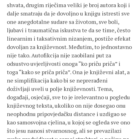
shvata, drugim riječima veliki je broj autora koji i
dalje smatraju da je dovoljno u knjigu istresti sve
one anegdotalne sudare sa životom, sve boli,
ljubavi i traumatična iskustva te da se time, često
linearnim i taksativnim nizanjem, postiže efekat
dovoljan za književnost. Međutim, to jednostavno
nije tako. Autofikcija nije zaobilani put za
odsustvo uvjerljivosti onoga “ko priču priča” i
toga “kako se priča priča”. Ona je književni alat, a
ne simplifikacija kako bi se neprerađeni
doživljaji uveli u polje književnosti. Tema,
događaji, osjećaji, sve to je irelevantno u pogledu
književnog teksta, ukoliko on nije dosegao onu
neophodnu pripovjedačku distance i uzdigao se
kao samosvojna cjelina, u kojoj se ogleda sve ono
što jesu nanosi stvarnosnog, ali se prevazilazi