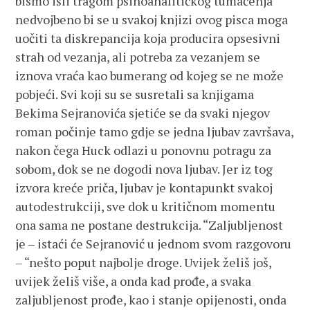
bismo išli tragom psihoanalitičkog tumačenja
nedvojbeno bi se u svakoj knjizi ovog pisca moga
uočiti ta diskrepancija koja producira opsesivni
strah od vezanja, ali potreba za vezanjem se
iznova vraća kao bumerang od kojeg se ne može
pobjeći. Svi koji su se susretali sa knjigama
Bekima Sejranovića sjetiće se da svaki njegov
roman počinje tamo gdje se jedna ljubav završava,
nakon čega Huck odlazi u ponovnu potragu za
sobom, dok se ne dogodi nova ljubav. Jer iz tog
izvora kreće priča, ljubav je kontapunkt svakoj
autodestrukciji, sve dok u kritičnom momentu
ona sama ne postane destrukcija. “Zaljubljenost
je – istaći će Sejranović u jednom svom razgovoru
– “nešto poput najbolje droge. Uvijek želiš još,
uvijek želiš više, a onda kad prođe, a svaka
zaljubljenost prođe, kao i stanje opijenosti, onda