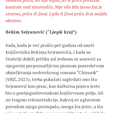
nekakvu priču, ali nije uspio, jer je priča preuzela
kontrolu nad stvarnošću. Nije više bilo jasno šta je
stvarno, priča ili život. I piše li život priču ili je možda
obratno.
Bekim Sejranović (“Ljepši kraj”)
Sada, kada je već prošlo pet godina od smrti
književnika Bekima Sejranovića, i kada su
čitatelji dobili priliku još jednom se susresti sa
njegovim prepoznatljivim pismom posredstvom
objavljivanja nedovršenog romana “Chinook”
(VBZ, 2025), treba pokušati sagledati ono što
Sejranović kao pisac, kao kulturna pojava jeste
bio u postjugoslovenskom književnom polju. Ali
ne tragom rekonstrukcije, kakvoj se uglavnom
povodom njega pristupalo, onoga šta jeste, a šta