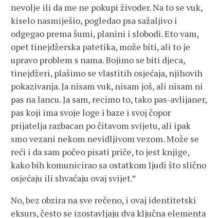
nevolje ili da me ne pokupi živoder. Na to se vuk,
kiselo nasmiješio, pogledao psa sažaljivo i
odgegao prema šumi, planini i slobodi. Eto vam,
opet tinejdžerska patetika, može biti, ali to je
upravo problem s nama. Bojimo se biti djeca,
tinejdžeri, plašimo se vlastitih osjećaja, njihovih
pokazivanja. Ja nisam vuk, nisam još, ali nisam ni
pas na lancu. Ja sam, recimo to, tako pas-avlijaner,
pas koji ima svoje loge i baze i svoj čopor
prijatelja razbacan po čitavom svijetu, ali ipak
smo vezani nekom nevidljivom vezom. Može se
reći i da sam počeo pisati priče, to jest knjige,
kako bih komunicirao sa ostatkom ljudi što slično
osjećaju ili shvaćaju ovaj svijet.”
No, bez obzira na sve rečeno, i ovaj identitetski
eksurs, često se izostavljaju dva ključna elementa