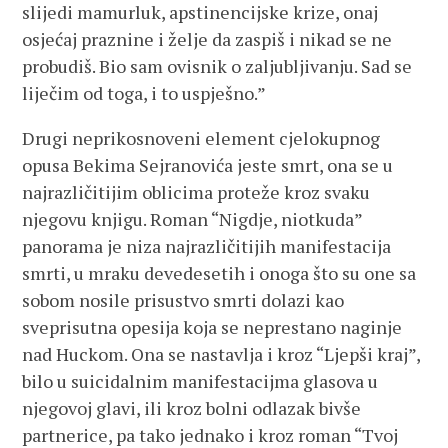
slijedi mamurluk, apstinencijske krize, onaj
osjećaj praznine i želje da zaspiš i nikad se ne
probudiš. Bio sam ovisnik o zaljubljivanju. Sad se
liječim od toga, i to uspješno.”
Drugi neprikosnoveni element cjelokupnog
opusa Bekima Sejranovića jeste smrt, ona se u
najrazličitijim oblicima proteže kroz svaku
njegovu knjigu. Roman “Nigdje, niotkuda”
panorama je niza najrazličitijih manifestacija
smrti, u mraku devedesetih i onoga što su one sa
sobom nosile prisustvo smrti dolazi kao
sveprisutna opesija koja se neprestano naginje
nad Huckom. Ona se nastavlja i kroz “Ljepši kraj”,
bilo u suicidalnim manifestacijma glasova u
njegovoj glavi, ili kroz bolni odlazak bivše
partnerice, pa tako jednako i kroz roman “Tvoj