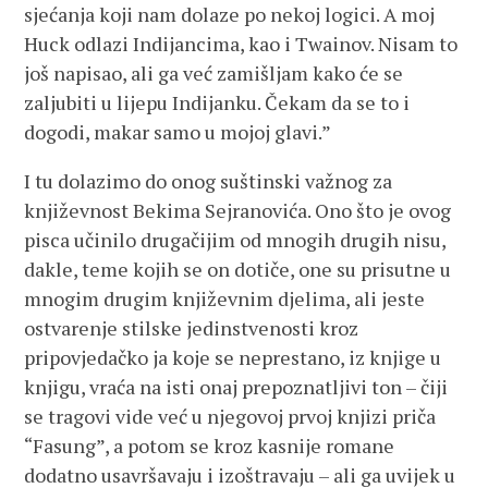
sjećanja koji nam dolaze po nekoj logici. A moj
Huck odlazi Indijancima, kao i Twainov. Nisam to
još napisao, ali ga već zamišljam kako će se
zaljubiti u lijepu Indijanku. Čekam da se to i
dogodi, makar samo u mojoj glavi.”
I tu dolazimo do onog suštinski važnog za
književnost Bekima Sejranovića. Ono što je ovog
pisca učinilo drugačijim od mnogih drugih nisu,
dakle, teme kojih se on dotiče, one su prisutne u
mnogim drugim književnim djelima, ali jeste
ostvarenje stilske jedinstvenosti kroz
pripovjedačko ja koje se neprestano, iz knjige u
knjigu, vraća na isti onaj prepoznatljivi ton – čiji
se tragovi vide već u njegovoj prvoj knjizi priča
“Fasung”, a potom se kroz kasnije romane
dodatno usavršavaju i izoštravaju – ali ga uvijek u