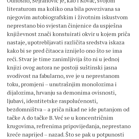
Odnosno, Sejranović je, kao i Kovač, svojom
literaturom ma koliko ona bila povezivana sa
njegovim autobiografskim i životnim iskustvom
neprestano bio svjestan činjenice da uspješna
književnost znači konstuirati okvir u kojem priča
nastaje, upotrebljavati različita sredstva iskaza
kako bi se pred čitaoca iznijelo ono što se ima
reći. Stvar je time zanimljivija što ni u jednoj
knjizi ovog autora ne postoji suštinski jasna
svodivost na fabularno, sve je u neprestanom
toku, promjeni – unutrašnjim monolozima i
dijalozima, hrvanju sa demonima ovisnosti,
ljubavi, identitetske raspolućenosti,
bezdomništva – a priča nikad ne ide putanjom od
tačke A do tačke B. Već se u koncentričnim
krugovima, refrenima pripovijedanja, neprestano
kreće naprijed – nazad. Što se pak u potpunosti