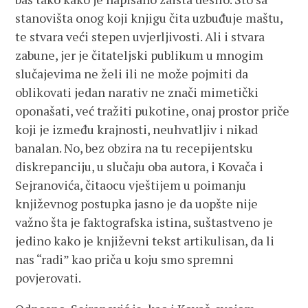
stanovišta onog koji knjigu čita uzbuđuje maštu,
te stvara veći stepen uvjerljivosti. Ali i stvara
zabune, jer je čitateljski publikum u mnogim
slučajevima ne želi ili ne može pojmiti da
oblikovati jedan narativ ne znači mimetički
oponašati, već tražiti pukotine, onaj prostor priče
koji je između krajnosti, neuhvatljiv i nikad
banalan. No, bez obzira na tu recepijentsku
diskrepanciju, u slučaju oba autora, i Kovača i
Sejranovića, čitaocu vještijem u poimanju
književnog postupka jasno je da uopšte nije
važno šta je faktografska istina, suštastveno je
jedino kako je književni tekst artikulisan, da li
nas “radi” kao priča u koju smo spremni
povjerovati.