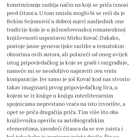
konstruiranju razbija način na koji se priča iznosi
pred čitaoca. U tom smislu moglo bi se reći da je
Bekim Sejranović u dobroj mjeri nasljednik one
tradicije koju je u južnoslovenskoj romanesknoj
književnosti uspostavio Mirko Kovač. Dakako,
postoje jasne generacijske razlike u tematskim
obzorima ovih autora, ali polazeći od onog uvijek
istog pripovjedačkog ja koje se gradi i razgrađuje,
nameće mi se neodoljivo napraviti ovu vrstu
komparacije. Jer samo je još Kovač kod nas stvorio
takav imaginarij prvog pripovjedačkog lica, u
kojem se iz knjige u knjigu interliterarnim
spojnicama neprestano vraća na isto izvorište, a
opet se priča drugačija priča. Tim više što oba
književnika operišu sa autobiografskim
elementima, zavodeći čitaoca da se sve zaista i
baš tako kako je napisano zaista desilo. Što sa