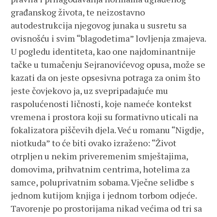
građanskog života, te neizostavno
autodestrukcija njegovog junaka u susretu sa
ovisnošću i svim “blagodetima” lovljenja zmajeva.
U pogledu identiteta, kao one najdominantnije
tačke u tumačenju Sejranovićevog opusa, može se
kazati da on jeste opsesivna potraga za onim što
jeste čovjekovo ja, uz svepripadajuće mu
raspolućenosti ličnosti, koje nameće kontekst
vremena i prostora koji su formativno uticali na
fokalizatora piščevih djela. Već u romanu “Nigdje,
niotkuda” to će biti ovako izraženo: “Život
otrpljen u nekim priveremenim smještajima,
domovima, prihvatnim centrima, hotelima za
samce, poluprivatnim sobama. Vječne selidbe s
jednom kutijom knjiga i jednom torbom odjeće.
Tavorenje po prostorijama nikad većima od tri sa