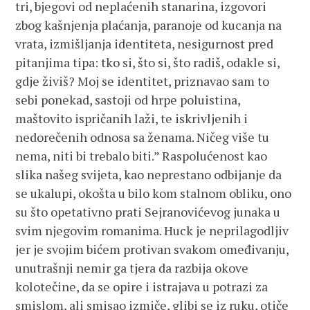
tri, bjegovi od neplaćenih stanarina, izgovori
zbog kašnjenja plaćanja, paranoje od kucanja na
vrata, izmišljanja identiteta, nesigurnost pred
pitanjima tipa: tko si, što si, što radiš, odakle si,
gdje živiš? Moj se identitet, priznavao sam to
sebi ponekad, sastoji od hrpe poluistina,
maštovito ispričanih laži, te iskrivljenih i
nedorečenih odnosa sa ženama. Ničeg više tu
nema, niti bi trebalo biti.” Raspolućenost kao
slika našeg svijeta, kao neprestano odbijanje da
se ukalupi, okošta u bilo kom stalnom obliku, ono
su što opetativno prati Sejranovićevog junaka u
svim njegovim romanima. Huck je neprilagodljiv
jer je svojim bićem protivan svakom omeđivanju,
unutrašnji nemir ga tjera da razbija okove
kolotečine, da se opire i istrajava u potrazi za
smislom, ali smisao izmiče, glibi se iz ruku, otiče