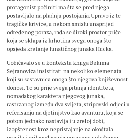
protagonist počiniti ma šta se pred njega
postavljalo na pladnju postojanja. Upravo iz te
tragičke krivice, u nekom smislu unaprijed
određenog poraza, rađa se široki prostor priče
koja se sklapa iz krhotina svega onoga što
opsjeda kretanje lunatičnog junaka Hucka.
Uobičavalo se u kontekstu knjiga Bekima
Sejranovića insistirati na nekoliko elemenata
koji su sastavnica onoga što njegova književnost
donosi. To su prije svega pitanja identiteta,
nomadskog karaktera njegovog junaka,
rastrzanog između dva svijeta, stripovski odjeci u
referisanju na djetinjstvo kao avanturu, koja se
potom jednako nastavlja i u zreloj dobi,
izopštenost kroz nepristajanje na okoštala
pravila i prilagođavanja normama uglađenog