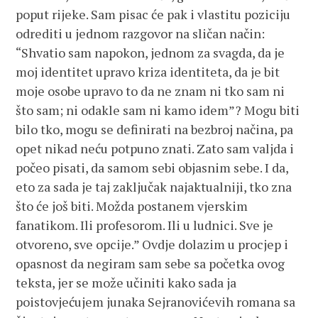
poput rijeke. Sam pisac će pak i vlastitu poziciju
odrediti u jednom razgovor na sličan način:
“Shvatio sam napokon, jednom za svagda, da je
moj identitet upravo kriza identiteta, da je bit
moje osobe upravo to da ne znam ni tko sam ni
što sam; ni odakle sam ni kamo idem”? Mogu biti
bilo tko, mogu se definirati na bezbroj načina, pa
opet nikad neću potpuno znati. Zato sam valjda i
počeo pisati, da samom sebi objasnim sebe. I da,
eto za sada je taj zaključak najaktualniji, tko zna
što će još biti. Možda postanem vjerskim
fanatikom. Ili profesorom. Ili u ludnici. Sve je
otvoreno, sve opcije.” Ovdje dolazim u procjep i
opasnost da negiram sam sebe sa početka ovog
teksta, jer se može učiniti kako sada ja
poistovjećujem junaka Sejranovićevih romana sa