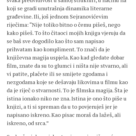
svaka predvidivost u samoj strukturi, u načinu na
koji se gradi unutrašnja dinamika literarne
građevine. Ili, još jednom Sejranovićevim
riječima: “Nije toliko bitno o čemu pišeš, nego
kako pišeš. To što čitaoci mojih knjiga vjeruju da
se baš sve dogodilo kao što sam napisao
prihvatam kao kompliment. To znači da je
književna magija uspjela. Kao kad gledate dobar
film, znate da su to glumci i ništa nije stvarno, ali
vi patite, plačete ili se smijete zgodama i
nezgodama koje se dešavaju likovima u filmu kao
da je riječ o stvarnosti. To je filmska magija. Šta je
istina ionako niko ne zna. Istina je ono što piše u
knjizi, a ti si spreman da u to povjeruješ jer je
napisano iskreno. Kao pisac moraš da lažeš, ali
iskreno, od srca.”