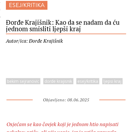
ESEJ/KRITIKA
 AUTORA
Đorđe Krajišnik: Kao da se nadam da ću
jednom smisliti ljepši kraj
Autor/ica: Đorđe Krajišnik
bekim sejranovic
dorde krajisnik
esej/kritika
ljepsi kraj
Objavljeno: 08.06.2025
Osjećam se kao čovjek koji je jednom htio napisati