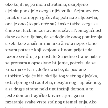
oko kojih je, po mom shvatanju, okupljeno
cjelokupno djelo ovog književnika. Sejranovićev
junak u stalnoj je i grčevitoj potrazi za ljubavlju,
ona je ono što pokreće suštinske tačke svega sa
čime se Huck neizostavno suočava. Nemogućnost
da se ostvari ljubav, da se dođe do onog pomirenja
u sebi koje znači mirnu luku života neprestano
stvara potrese koji svojom silinom prijete da
razore sve što je preostalo. Sa jedne strane ljubav
se pretvara u opsesivno htijenje, potrebu da se
kroz nju ostvari, dođe do sebe, da postane
utočište koje će biti okrilje tog vječnog dječaka,
ostavljenog od roditelja, nesigurnog i uplašenog,
a sa druge strane neki unutrašnji demon, a to
jeste demon tragičke krivice, tjera ga na
razaranje svake vrste stalnog utemeljenja. Ako