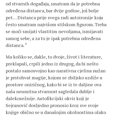
od stvarnih događaja, smatram da je potrebna
određena distanca, bar dvije godine, još bolje
pet… Distanca prije svega radi autoironije koju
često smatram najvišom stilskom figurom. Treba
se moći smijati vlastitim nevoljama, ismijavati
samog sebe, a za to je ipak potrebna određena
distanca. “
Ma koliko se, dakle, to dvoje, život i literature,
preklapali, crpili jedno iz drugog, da bi nešto
postalo samosvojno kao narativna cjelina nužan
je prstohvat magije, kojom se zbiljsko uzdiže u
prostore oniričnog, kako bi se iz te daljine ova
naša neumitna stvarnost sagledala dublje i
dalekosežnije. Autofikcijski okvir koji je
Sejranović dosljedno pronosio kroz sve svoje
knjige obično se u današnjim okolnostima olako