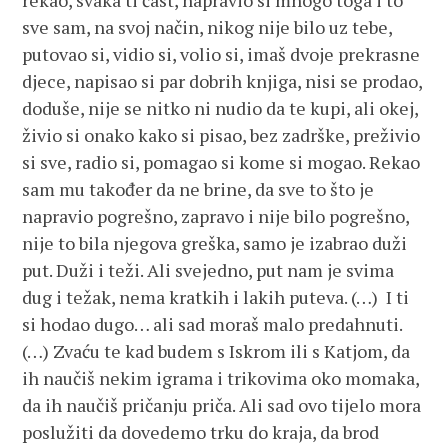
rekao, svaka ti čast, napravio si mnogo toga i to
sve sam, na svoj način, nikog nije bilo uz tebe,
putovao si, vidio si, volio si, imaš dvoje prekrasne
djece, napisao si par dobrih knjiga, nisi se prodao,
doduše, nije se nitko ni nudio da te kupi, ali okej,
živio si onako kako si pisao, bez zadrške, preživio
si sve, radio si, pomagao si kome si mogao. Rekao
sam mu također da ne brine, da sve to što je
napravio pogrešno, zapravo i nije bilo pogrešno,
nije to bila njegova greška, samo je izabrao duži
put. Duži i teži. Ali svejedno, put nam je svima
dug i težak, nema kratkih i lakih puteva. (…) I ti
si hodao dugo… ali sad moraš malo predahnuti.
(…) Zvaću te kad budem s Iskrom ili s Katjom, da
ih naučiš nekim igrama i trikovima oko momaka,
da ih naučiš pričanju priča. Ali sad ovo tijelo mora
poslužiti da dovedemo trku do kraja, da brod