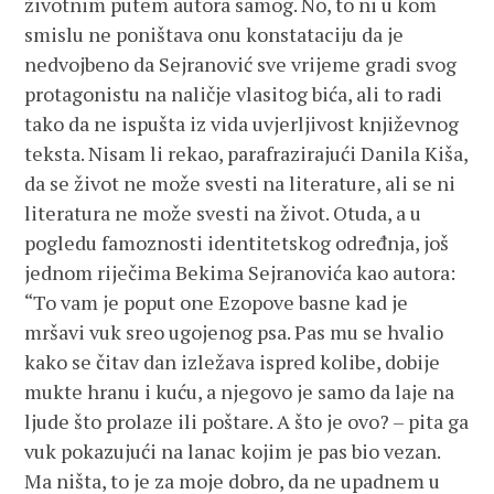
životnim putem autora samog. No, to ni u kom
smislu ne poništava onu konstataciju da je
nedvojbeno da Sejranović sve vrijeme gradi svog
protagonistu na naličje vlasitog bića, ali to radi
tako da ne ispušta iz vida uvjerljivost književnog
teksta. Nisam li rekao, parafrazirajući Danila Kiša,
da se život ne može svesti na literature, ali se ni
literatura ne može svesti na život. Otuda, a u
pogledu famoznosti identitetskog određnja, još
jednom riječima Bekima Sejranovića kao autora:
“To vam je poput one Ezopove basne kad je
mršavi vuk sreo ugojenog psa. Pas mu se hvalio
kako se čitav dan izležava ispred kolibe, dobije
mukte hranu i kuću, a njegovo je samo da laje na
ljude što prolaze ili poštare. A što je ovo? – pita ga
vuk pokazujući na lanac kojim je pas bio vezan.
Ma ništa, to je za moje dobro, da ne upadnem u