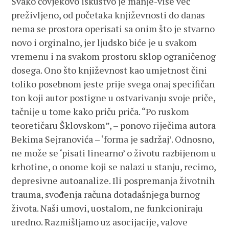
Svako čovjekovo iskustvo je manje-više već
preživljeno, od početaka književnosti do danas
nema se prostora operisati sa onim što je stvarno
novo i orginalno, jer ljudsko biće je u svakom
vremenu i na svakom prostoru sklop ograničenog
dosega. Ono što književnost kao umjetnost čini
toliko posebnom jeste prije svega onaj specifičan
ton koji autor postigne u ostvarivanju svoje priče,
tačnije u tome kako priču priča. “Po ruskom
teoretičaru Šklovskom”, – ponovo riječima autora
Bekima Sejranovića – ‘forma je sadržaj’. Odnosno,
ne može se ‘pisati linearno’ o životu razbijenom u
krhotine, o onome koji se nalazi u stanju, recimo,
depresivne autoanalize. Ili pospremanja životnih
trauma, svođenja računa dotadašnjega burnog
života. Naši umovi, uostalom, ne funkcioniraju
uredno. Razmišljamo uz asocijacije, valove