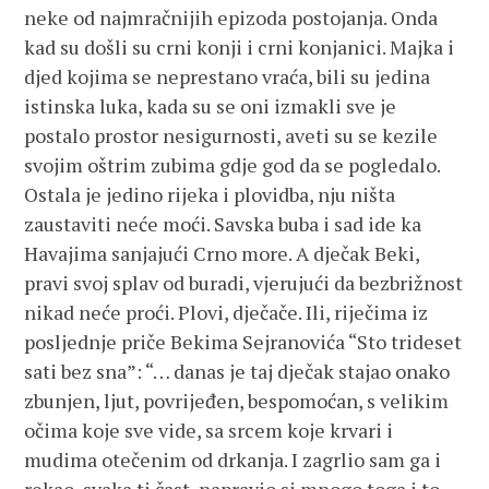
neke od najmračnijih epizoda postojanja. Onda
kad su došli su crni konji i crni konjanici. Majka i
djed kojima se neprestano vraća, bili su jedina
istinska luka, kada su se oni izmakli sve je
postalo prostor nesigurnosti, aveti su se kezile
svojim oštrim zubima gdje god da se pogledalo.
Ostala je jedino rijeka i plovidba, nju ništa
zaustaviti neće moći. Savska buba i sad ide ka
Havajima sanjajući Crno more. A dječak Beki,
pravi svoj splav od buradi, vjerujući da bezbrižnost
nikad neće proći. Plovi, dječače. Ili, riječima iz
posljednje priče Bekima Sejranovića “Sto trideset
sati bez sna”: “… danas je taj dječak stajao onako
zbunjen, ljut, povrijeđen, bespomoćan, s velikim
očima koje sve vide, sa srcem koje krvari i
mudima otečenim od drkanja. I zagrlio sam ga i