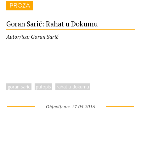
PROZA
 AUTORA
Goran Sarić: Rahat u Dokumu
Autor/ica: Goran Sarić
goran saric
putopis
rahat u dokumu
Objavljeno: 27.05.2016