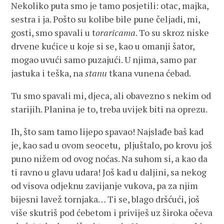
Nekoliko puta smo je tamo posjetili: otac, majka,
sestra i ja. Pošto su kolibe bile pune čeljadi, mi,
gosti, smo spavali u t
oraricama
. To su skroz niske
drvene kućice u koje si se, kao u omanji šator,
mogao uvući samo puzajući. U njima, samo par
jastuka i teška, na
stanu
tkana vunena ćebad.
Tu smo spavali mi, djeca, ali obavezno s nekim od
starijih. Planina je to, treba uvijek biti na oprezu.
Ih, što sam tamo lijepo spavao! Najslađe baš kad
je, kao sad u ovom seocetu, pljuštalo, po krovu još
puno nižem od ovog noćas. Na suhom si, a kao da
ti ravno u glavu udara! Još kad u daljini, sa nekog
od visova odjeknu zavijanje vukova, pa za njim
bijesni lavež tornjaka… Ti se, blago dršćući, još
više skutriš pod ćebetom i priviješ uz široka očeva