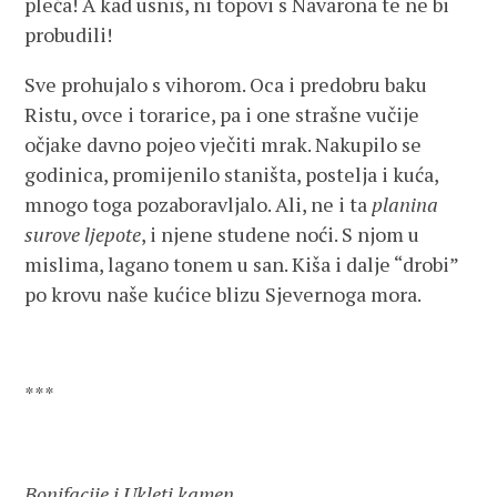
pleća! A kad usniš, ni topovi s Navarona te ne bi
probudili!
Sve prohujalo s vihorom. Oca i predobru baku
Ristu, ovce i torarice, pa i one strašne vučije
očjake davno pojeo vječiti mrak. Nakupilo se
godinica, promijenilo staništa, postelja i kuća,
mnogo toga pozaboravljalo. Ali, ne i ta
planina
surove ljepote
, i njene studene noći. S njom u
mislima, lagano tonem u san. Kiša i dalje “drobi”
po krovu naše kućice blizu Sjevernoga mora.
***
Bonifacije i Ukleti kamen