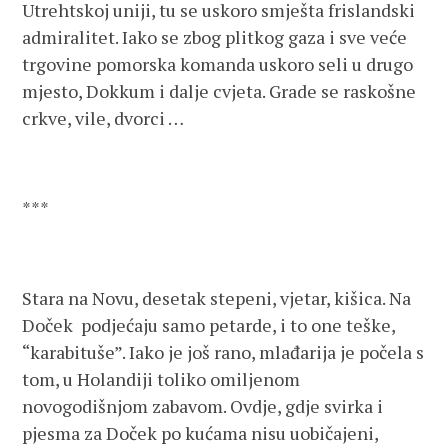
Utrehtskoj uniji, tu se uskoro smješta frislandski
admiralitet. Iako se zbog plitkog gaza i sve veće
trgovine pomorska komanda uskoro seli u drugo
mjesto, Dokkum i dalje cvjeta. Grade se raskošne
crkve, vile, dvorci …
***
Stara na Novu, desetak stepeni, vjetar, kišica. Na
Doček podjećaju samo petarde, i to one teške,
“karabituše”. Iako je još rano, mlađarija je počela s
tom, u Holandiji toliko omiljenom
novogodišnjom zabavom. Ovdje, gdje svirka i
pjesma za Doček po kućama nisu uobičajeni,