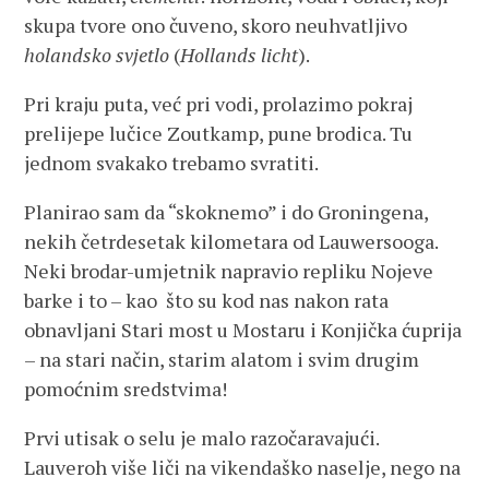
skupa tvore ono čuveno, skoro neuhvatljivo
holandsko svjetlo
(
Hollands licht
).
Pri kraju puta, već pri vodi, prolazimo pokraj
prelijepe lučice Zoutkamp, pune brodica. Tu
jednom svakako trebamo svratiti.
Planirao sam da “skoknemo” i do Groningena,
nekih četrdesetak kilometara od Lauwersooga.
Neki brodar-umjetnik napravio repliku Nojeve
barke i to – kao što su kod nas nakon rata
obnavljani Stari most u Mostaru i Konjička ćuprija
– na stari način, starim alatom i svim drugim
pomoćnim sredstvima!
Prvi utisak o selu je malo razočaravajući.
Lauveroh više liči na vikendaško naselje, nego na