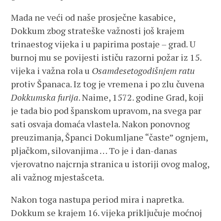
Mada ne veći od naše prosječne kasabice,
Dokkum zbog strateške važnosti još krajem
trinaestog vijeka i u papirima postaje – grad. U
burnoj mu se povijesti ističu razorni požar iz 15.
vijeka i važna rola u
Osamdesetogodišnjem ratu
protiv Španaca. Iz tog je vremena i po zlu čuvena
Dokkumska furija
. Naime, 1572. godine Grad, koji
je tada bio pod španskom upravom, na svega par
sati osvaja domaća vlastela. Nakon ponovnog
preuzimanja, Španci Dokumljane “časte” ognjem,
pljačkom, silovanjima … To je i dan-danas
vjerovatno najcrnja stranica u istoriji ovog malog,
ali važnog mjestašceta.
Nakon toga nastupa period mira i napretka.
Dokkum se krajem 16. vijeka priključuje moćnoj