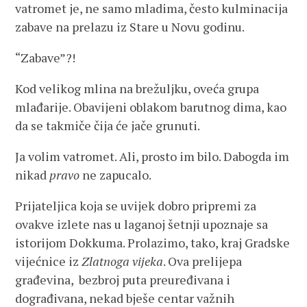
vatromet je, ne samo mladima, često kulminacija
zabave na prelazu iz Stare u Novu godinu.
“Zabave”?!
Kod velikog mlina na brežuljku, oveća grupa
mlađarije. Obavijeni oblakom barutnog dima, kao
da se takmiče čija će jače grunuti.
Ja volim vatromet. Ali, prosto im bilo. Dabogda im
nikad
pravo
ne zapucalo.
Prijateljica koja se uvijek dobro pripremi za
ovakve izlete nas u laganoj šetnji upoznaje sa
istorijom Dokkuma. Prolazimo, tako, kraj Gradske
vijećnice iz
Zlatnoga vijeka
. Ova prelijepa
građevina, bezbroj puta preuređivana i
dograđivana, nekad bješe centar važnih