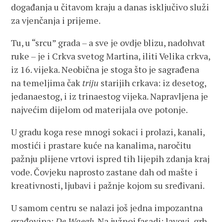
događanja u čitavom kraju a danas isključivo služi
za vjenčanja i prijeme.
Tu, u “srcu” grada – a sve je ovdje blizu, nadohvat
ruke – je i Crkva svetog Martina, iliti Velika crkva,
iz 16. vijeka. Neobična je stoga što je sagrađena
na temeljima čak
triju
starijih crkava: iz desetog,
jedanaestog, i iz trinaestog vijeka. Napravljena je
najvećim dijelom od materijala ove potonje.
U gradu koga rese mnogi sokaci i prolazi, kanali,
mostići i prastare kuće na kanalima, naročitu
pažnju plijene vrtovi ispred tih lijepih zdanja kraj
vode. Čovjeku naprosto zastane dah od mašte i
kreativnosti, ljubavi i pažnje kojom su sređivani.
U samom centru se nalazi još jedna impozantna
građevina:
De Waegh
. Na južnoj fasadi: lavovi, grb