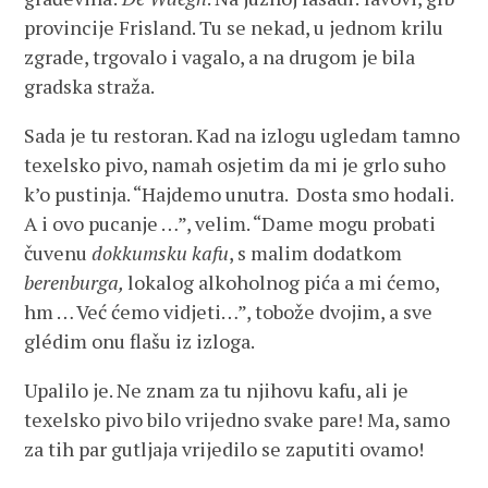
provincije Frisland. Tu se nekad, u jednom krilu
zgrade, trgovalo i vagalo, a na drugom je bila
gradska straža.
Sada je tu restoran. Kad na izlogu ugledam tamno
texelsko pivo, namah osjetim da mi je grlo suho
k’o pustinja. “Hajdemo unutra. Dosta smo hodali.
A i ovo pucanje …”, velim. “Dame mogu probati
čuvenu
dokkumsku kafu
, s malim dodatkom
berenburga,
lokalog alkoholnog pića a mi ćemo,
hm … Već ćemo vidjeti…”, tobože dvojim, a sve
glédim onu flašu iz izloga.
Upalilo je. Ne znam za tu njihovu kafu, ali je
texelsko pivo bilo vrijedno svake pare! Ma, samo
za tih par gutljaja vrijedilo se zaputiti ovamo!