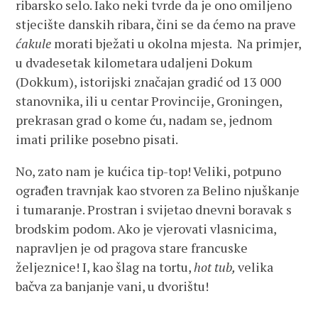
ribarsko selo. Iako neki tvrde da je ono omiljeno
stjecište danskih ribara, čini se da ćemo na prave
ćakule
morati bježati u okolna mjesta. Na primjer,
u dvadesetak kilometara udaljeni Dokum
(Dokkum), istorijski značajan gradić od 13 000
stanovnika, ili u centar Provincije, Groningen,
prekrasan grad o kome ću, nadam se, jednom
imati prilike posebno pisati.
No, zato nam je kućica tip-top! Veliki, potpuno
ograđen travnjak kao stvoren za Belino njuškanje
i tumaranje. Prostran i svijetao dnevni boravak s
brodskim podom. Ako je vjerovati vlasnicima,
napravljen je od pragova stare francuske
željeznice! I, kao šlag na tortu,
hot tub,
velika
bačva za banjanje vani, u dvorištu!