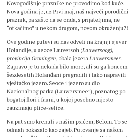
Novogodišnje praznike ne provodimo kod kuće.
Nova godina je, uz Prvi maj, naš najveći porodični
praznik, pa zašto da se onda, s prijateljima, ne
“otkačimo” u nekom drugom, novom okruženju?!
Ove godine putevi su nas odveli na krajnji sjever
Holandije, u seoce Lauversoh (
Lauwersoog),
provincija Groningen
, obala jezera
Lauwersmeer
.
Zapravo je tu nekada bilo more, ali su ga koncem
šezdesetih Holanđani pregradili i tako napravili
vještačko jezero. Seoce i jezero su dio
Nacionalnog parka (Lauwersmeer), poznatog po
bogatoj flori i fauni, u kojoj posebno mjesto
zauzimaju ptice-selice.
Na put smo krenuli s našim psićem, Belom. To se
odmah pokazalo kao zajeb. Putovanje sa našom