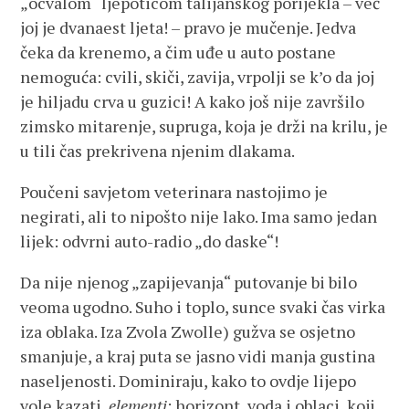
„ocvalom“ ljepoticom talijanskog porijekla – već
joj je dvanaest ljeta! – pravo je mučenje. Jedva
čeka da krenemo, a čim uđe u auto postane
nemoguća: cvili, skiči, zavija, vrpolji se k’o da joj
je hiljadu crva u guzici! A kako još nije završilo
zimsko mitarenje, supruga, koja je drži na krilu, je
u tili čas prekrivena njenim dlakama.
Poučeni savjetom veterinara nastojimo je
negirati, ali to nipošto nije lako. Ima samo jedan
lijek: odvrni auto-radio „do daske“!
Da nije njenog „zapijevanja“ putovanje bi bilo
veoma ugodno. Suho i toplo, sunce svaki čas virka
iza oblaka. Iza Zvola Zwolle) gužva se osjetno
smanjuje, a kraj puta se jasno vidi manja gustina
naseljenosti. Dominiraju, kako to ovdje lijepo
vole kazati,
elementi
: horizont, voda i oblaci, koji