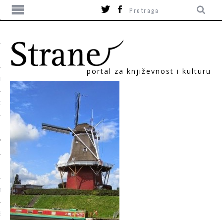
portal za književnost i kulturu
TIKA
ORI
T
SUM