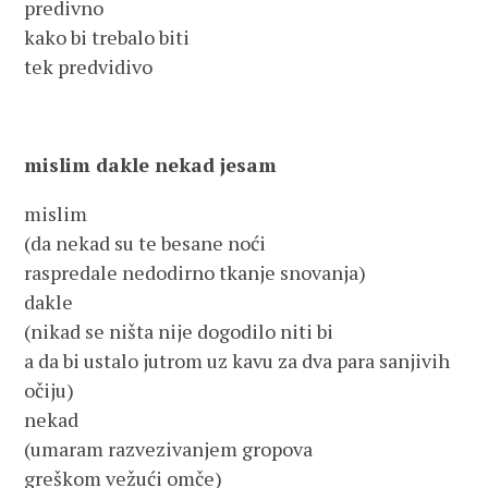
predivno
kako bi trebalo biti
tek predvidivo
mislim dakle nekad jesam
mislim
(da nekad su te besane noći
raspredale nedodirno tkanje snovanja)
dakle
(nikad se ništa nije dogodilo niti bi
a da bi ustalo jutrom uz kavu za dva para sanjivih
očiju)
nekad
(umaram razvezivanjem gropova
greškom vežući omče)