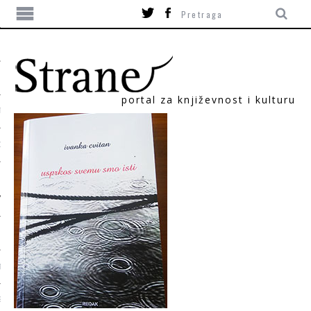
portal za književnost i kulturu
TIKA
ORI
T
SUM