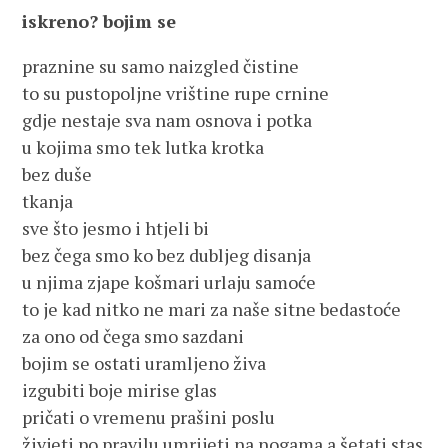
iskreno? bojim se
praznine su samo naizgled čistine
to su pustopoljne vrištine rupe crnine
gdje nestaje sva nam osnova i potka
u kojima smo tek lutka krotka
bez duše
tkanja
sve što jesmo i htjeli bi
bez čega smo ko bez dubljeg disanja
u njima zjape košmari urlaju samoće
to je kad nitko ne mari za naše sitne bedastoće
za ono od čega smo sazdani
bojim se ostati uramljeno živa
izgubiti boje mirise glas
pričati o vremenu prašini poslu
živjeti po pravilu umrijeti na nogama a šetati stas