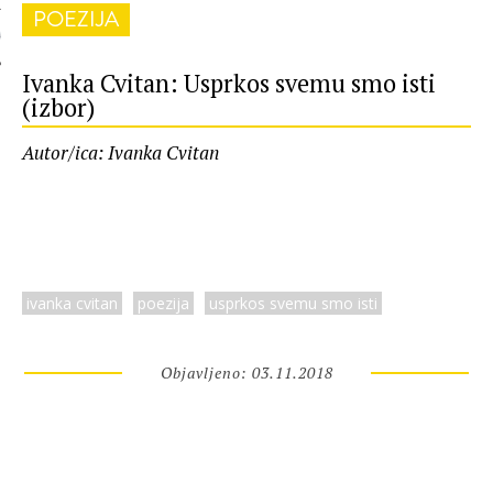
POEZIJA
 AUTORA
Ivanka Cvitan: Usprkos svemu smo isti
(izbor)
Autor/ica: Ivanka Cvitan
ivanka cvitan
poezija
usprkos svemu smo isti
Objavljeno: 03.11.2018