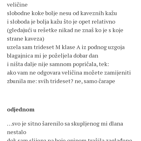
veličine
slobodne koke bolje nesu od kaveznih kažu
i sloboda je bolja kažu što je opet relativno
(gledajući u rešetke nikad ne znaš ko je s koje
strane kaveza)
uzela sam trideset M klase A iz podnog uzgoja
blagajnica mi je poželjela dobar dan
i ništa dalje nije samnom popričala, tek:
ako vam ne odgovara veličina možete zamijeniti
zbunila me: svih trideset? ne, samo čarape
odjednom
…svo je sitno šarenilo sa skupljenog mi dlana
nestalo
dok sam slijepa na boje opipom tražila zaglađene