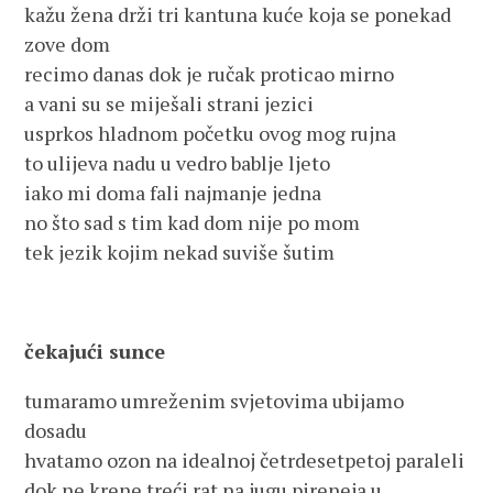
kažu žena drži tri kantuna kuće koja se ponekad
zove dom
recimo danas dok je ručak proticao mirno
a vani su se miješali strani jezici
usprkos hladnom početku ovog mog rujna
to ulijeva nadu u vedro bablje ljeto
iako mi doma fali najmanje jedna
no što sad s tim kad dom nije po mom
tek jezik kojim nekad suviše šutim
čekajući sunce
tumaramo umreženim svjetovima ubijamo
dosadu
hvatamo ozon na idealnoj četrdesetpetoj paraleli
dok ne krene treći rat na jugu pireneja u