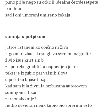
puno prije nego su otkrili idealnu četrdesetpetu
paralelu
sad i oni umoreni umireno čekaju
sumnja s potpisom
jutros ustanem ko obično ni živa
jugo mi razbuca kosu glavu svrnem na grafit:
živio isus krist sin b
za potrebe gradilišta napravljen je rez
tekst je izgubio par važnih slova
u početku bijaše božji
kad sam bila živnula razbucana autorovom
sumnjom u tezu:
zar ionako nije?
netko nevjeran neuk kupio bio sprej umjesto