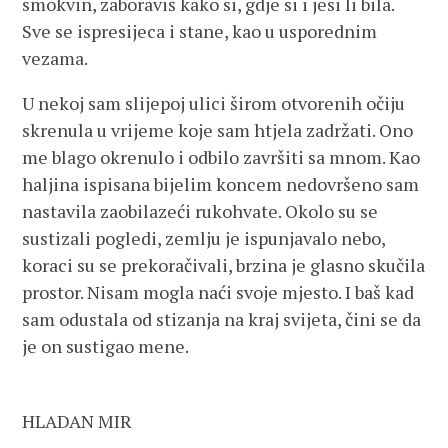
smokvin, zaboraviš kako si, gdje si i jesi li bila.
Sve se ispresijeca i stane, kao u usporednim
vezama.
U nekoj sam slijepoj ulici širom otvorenih očiju
skrenula u vrijeme koje sam htjela zadržati. Ono
me blago okrenulo i odbilo završiti sa mnom. Kao
haljina ispisana bijelim koncem nedovršeno sam
nastavila zaobilazeći rukohvate. Okolo su se
sustizali pogledi, zemlju je ispunjavalo nebo,
koraci su se prekoračivali, brzina je glasno skučila
prostor. Nisam mogla naći svoje mjesto. I baš kad
sam odustala od stizanja na kraj svijeta, čini se da
je on sustigao mene.
HLADAN MIR