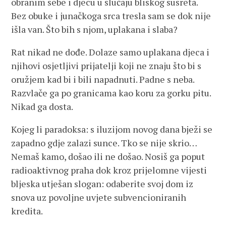
obranim sebe i djecu u slučaju bliskog susreta.
Bez obuke i junačkoga srca tresla sam se dok nije
išla van. Što bih s njom, uplakana i slaba?
Rat nikad ne dođe. Dolaze samo uplakana djeca i
njihovi osjetljivi prijatelji koji ne znaju što bi s
oružjem kad bi i bili napadnuti. Padne s neba.
Razvlače ga po granicama kao koru za gorku pitu.
Nikad ga dosta.
Kojeg li paradoksa: s iluzijom novog dana bježi se
zapadno gdje zalazi sunce. Tko se nije skrio…
Nemaš kamo, došao ili ne došao. Nosiš ga poput
radioaktivnog praha dok kroz prijelomne vijesti
bljeska utješan slogan: odaberite svoj dom iz
snova uz povoljne uvjete subvencioniranih
kredita.