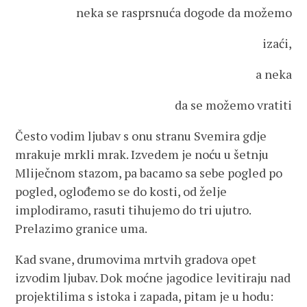
neka se rasprsnuća dogode da možemo
izaći,
a neka
da se možemo vratiti
Često vodim ljubav s onu stranu Svemira gdje
mrakuje mrkli mrak. Izvedem je noću u šetnju
Mliječnom stazom, pa bacamo sa sebe pogled po
pogled, oglođemo se do kosti, od želje
implodiramo, rasuti tihujemo do tri ujutro.
Prelazimo granice uma.
Kad svane, drumovima mrtvih gradova opet
izvodim ljubav. Dok moćne jagodice levitiraju nad
projektilima s istoka i zapada, pitam je u hodu: