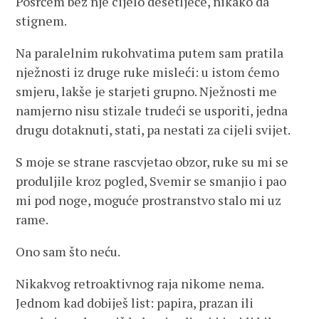
Posrćem bez nje cijelo desetljeće, nikako da
stignem.
Na paralelnim rukohvatima putem sam pratila
nježnosti iz druge ruke misleći: u istom ćemo
smjeru, lakše je starjeti grupno. Nježnosti me
namjerno nisu stizale trudeći se usporiti, jedna
drugu dotaknuti, stati, pa nestati za cijeli svijet.
S moje se strane rascvjetao obzor, ruke su mi se
produljile kroz pogled, Svemir se smanjio i pao
mi pod noge, moguće prostranstvo stalo mi uz
rame.
Ono sam što neću.
Nikakvog retroaktivnog raja nikome nema.
Jednom kad dobiješ list: papira, prazan ili