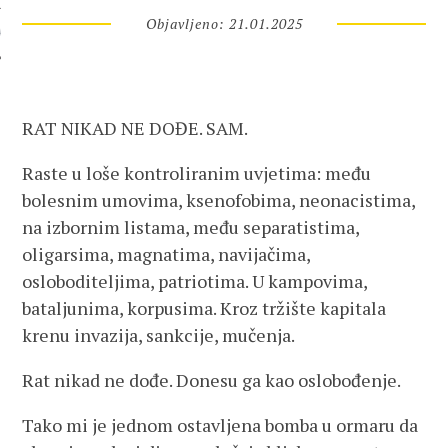
Objavljeno: 21.01.2025
 AUTORA
RAT NIKAD NE DOĐE. SAM.
Raste u loše kontroliranim uvjetima: među
bolesnim umovima, ksenofobima, neonacistima,
na izbornim listama, među separatistima,
oligarsima, magnatima, navijačima,
osloboditeljima, patriotima. U kampovima,
bataljunima, korpusima. Kroz tržište kapitala
krenu invazija, sankcije, mučenja.
Rat nikad ne dođe. Donesu ga kao oslobođenje.
Tako mi je jednom ostavljena bomba u ormaru da