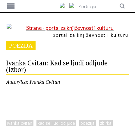
portal za književnost i kulturu
POEZIJA
ITIKA
Ivanka Cvitan: Kad se ljudi odljude
ORI
(izbor)
Autor/ica: Ivanka Cvitan
T
ivanka cvitan
kad se ljudi odljude
poezija
zbirka
SUM