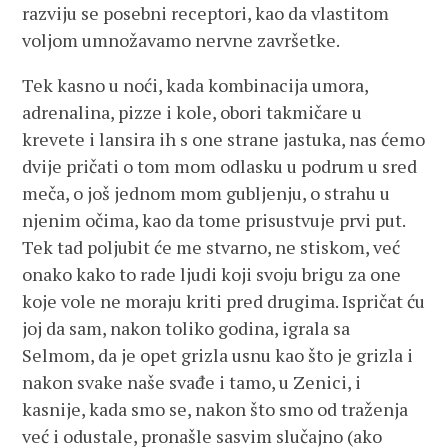
razviju se posebni receptori, kao da vlastitom
voljom umnožavamo nervne završetke.
Tek kasno u noći, kada kombinacija umora,
adrenalina, pizze i kole, obori takmičare u
krevete i lansira ih s one strane jastuka, nas ćemo
dvije pričati o tom mom odlasku u podrum u sred
meča, o još jednom mom gubljenju, o strahu u
njenim očima, kao da tome prisustvuje prvi put.
Tek tad poljubit će me stvarno, ne stiskom, već
onako kako to rade ljudi koji svoju brigu za one
koje vole ne moraju kriti pred drugima. Ispričat ću
joj da sam, nakon toliko godina, igrala sa
Selmom, da je opet grizla usnu kao što je grizla i
nakon svake naše svađe i tamo, u Zenici, i
kasnije, kada smo se, nakon što smo od traženja
već i odustale, pronašle sasvim slučajno (ako