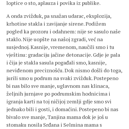
loptice o sto, aplauza i povika iz publike.
A onda zvižduk, pa snažan udarac, eksplozija,
krhotine stakla i zavijanje sirene. Podižem
pogled ka prozoru i odahnem: nije se sasulo naše
staklo. Nije uopšte na našoj zgradi, već na
susjednoj. Kasnije, vremenom, naučili smo i tu
vještinu: gradaciju jačine detonacije. Gdje je pala
i čija je stakla sasula pogađali smo, kasnije,
neviđenom preciznošću. Dok nismo došli do toga,
jurili smo u podrum na svaki zvižduk. Postepeno
bi nas bilo sve manje, uglavnom nas klinaca,
željnih jurnjave po podrumskim hodnicima i
igranja karti na toj ničijoj zemlji gdje smo svi
jednako bili i gosti, i domaćini. Postepeno bi nas
bivalo sve manje, Tanjina mama dok je još u
stomaku nosila Srđana i Selmina mama s