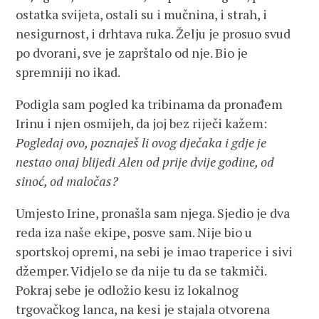
ostatka svijeta, ostali su i mučnina, i strah, i
nesigurnost, i drhtava ruka. Želju je prosuo svud
po dvorani, sve je zaprštalo od nje. Bio je
spremniji no ikad.
Podigla sam pogled ka tribinama da pronađem
Irinu i njen osmijeh, da joj bez riječi kažem:
Pogledaj ovo, poznaješ li ovog dječaka i gdje je
nestao onaj blijedi Alen od prije dvije godine, od
sinoć, od maločas?
Umjesto Irine, pronašla sam njega. Sjedio je dva
reda iza naše ekipe, posve sam. Nije bio u
sportskoj opremi, na sebi je imao traperice i sivi
džemper. Vidjelo se da nije tu da se takmiči.
Pokraj sebe je odložio kesu iz lokalnog
trgovačkog lanca, na kesi je stajala otvorena