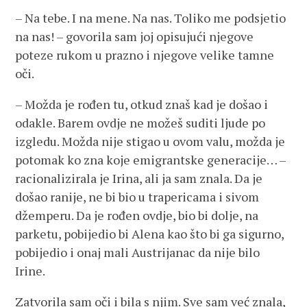
– Na tebe. I na mene. Na nas. Toliko me podsjetio
na nas! – govorila sam joj opisujući njegove
poteze rukom u prazno i njegove velike tamne
oči.
– Možda je rođen tu, otkud znaš kad je došao i
odakle. Barem ovdje ne možeš suditi ljude po
izgledu. Možda nije stigao u ovom valu, možda je
potomak ko zna koje emigrantske generacije… –
racionalizirala je Irina, ali ja sam znala. Da je
došao ranije, ne bi bio u trapericama i sivom
džemperu. Da je rođen ovdje, bio bi dolje, na
parketu, pobijedio bi Alena kao što bi ga sigurno,
pobijedio i onaj mali Austrijanac da nije bilo
Irine.
Zatvorila sam oči i bila s njim. Sve sam već znala,