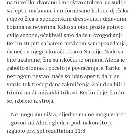
na tu veliku dvoranu i mnoštvo stolova, na sudije
sa leptir-mašnama i uniformisane kolone dječaka
i djevojčica u sponzorskim dresovima i državnim
bojama na reverima. Kako su otad prošle gotovo
dvije sezone, očekivali smo da će u ovogodišnji
Berlin stupiti sa barem mrvicom samopouzdanja,
da neće u njega ukoračiti kao u Narniju. Nade su
bile uzaludne, čim su iskočili iz ormara, Alena je
zabolio stomak i počelo je povraćanje, a Tariku je
netragom nestao inače solidan apetit, da bi se
vratio tek trećeg dana takmičenja. Zalud su bili i
Irinini mađioničarski trikovi, Berlin ih je, činilo
se, izbacio iz stroja.
– Ne mogu mu ništa, nijedne mu ne mogu vratiti
– govori mi Alen i gleda u pod, nakon što je
izgubio prvi set rezultatom 11:8.