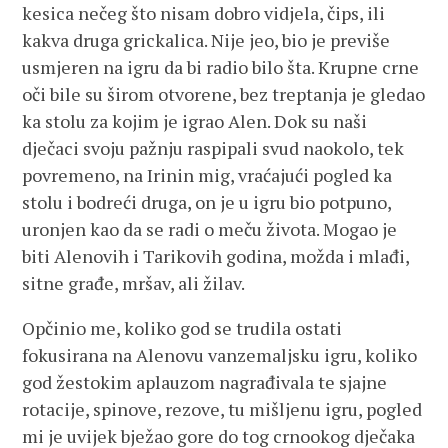
kesica nečeg što nisam dobro vidjela, čips, ili
kakva druga grickalica. Nije jeo, bio je previše
usmjeren na igru da bi radio bilo šta. Krupne crne
oči bile su širom otvorene, bez treptanja je gledao
ka stolu za kojim je igrao Alen. Dok su naši
dječaci svoju pažnju raspipali svud naokolo, tek
povremeno, na Irinin mig, vraćajući pogled ka
stolu i bodreći druga, on je u igru bio potpuno,
uronjen kao da se radi o meču života. Mogao je
biti Alenovih i Tarikovih godina, možda i mlađi,
sitne građe, mršav, ali žilav.
Opčinio me, koliko god se trudila ostati
fokusirana na Alenovu vanzemaljsku igru, koliko
god žestokim aplauzom nagrađivala te sjajne
rotacije, spinove, rezove, tu mišljenu igru, pogled
mi je uvijek bježao gore do tog crnookog dječaka