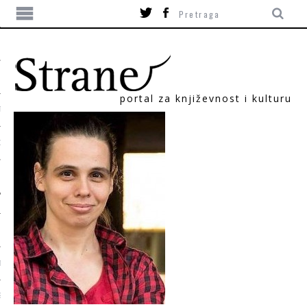
portal za književnost i kulturu
TIKA
ORI
T
SUM