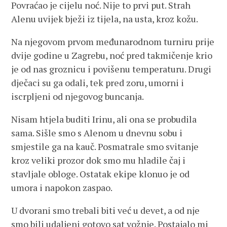
Povraćao je cijelu noć. Nije to prvi put. Strah
Alenu uvijek bježi iz tijela, na usta, kroz kožu.
Na njegovom prvom međunarodnom turniru prije
dvije godine u Zagrebu, noć pred takmičenje krio
je od nas groznicu i povišenu temperaturu. Drugi
dječaci su ga odali, tek pred zoru, umorni i
iscrpljeni od njegovog buncanja.
Nisam htjela buditi Irinu, ali ona se probudila
sama. Sišle smo s Alenom u dnevnu sobu i
smjestile ga na kauč. Posmatrale smo svitanje
kroz veliki prozor dok smo mu hladile čaj i
stavljale obloge. Ostatak ekipe klonuo je od
umora i napokon zaspao.
U dvorani smo trebali biti već u devet, a od nje
smo bili udaljeni gotovo sat vožnje. Postajalo mi