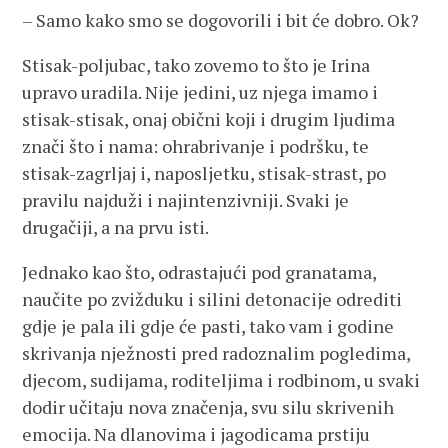
– Samo kako smo se dogovorili i bit će dobro. Ok?
Stisak-poljubac, tako zovemo to što je Irina
upravo uradila. Nije jedini, uz njega imamo i
stisak-stisak, onaj obični koji i drugim ljudima
znači što i nama: ohrabrivanje i podršku, te
stisak-zagrljaj i, naposljetku, stisak-strast, po
pravilu najduži i najintenzivniji. Svaki je
drugačiji, a na prvu isti.
Jednako kao što, odrastajući pod granatama,
naučite po zvižduku i silini detonacije odrediti
gdje je pala ili gdje će pasti, tako vam i godine
skrivanja nježnosti pred radoznalim pogledima,
djecom, sudijama, roditeljima i rodbinom, u svaki
dodir učitaju nova značenja, svu silu skrivenih
emocija. Na dlanovima i jagodicama prstiju