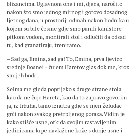
blizancima. Uglavnom one i mi, djeca, naročito
nakon što smo jednog mirnog i gotovo dosadnog
ljetnog dana, u prostoriji odmah nakon hodnika u
kojem su bile česme gdje smo punili kanistere
pitkom vodom, montirali stol i odlučili da odsad
tu, kad granatiraju, treniramo.
– Sad ga, Emina, sad ga! To, Emina, prva ljevico
srednje Bosne! – čujem Haretov glas dok me, kroz
smijeh bodri.
Selma me gleda poprijeko s druge strane stola
kao da ne čuje Hareta, kao da to zapravo govorim
ja, iz trbuha, tamo iznutra gdje se njen želudac
grči nakon svakog pretrpljenog poraza. Vidim je
kako stišće usne, otkida svojim rastavljenim
jedinicama krpe navlažene kože s donje usne i