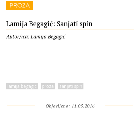
PROZA
 AUTORA
Lamija Begagić: Sanjati spin
Autor/ica: Lamija Begagić
lamija begagic
proza
sanjati spin
Objavljeno: 11.05.2016