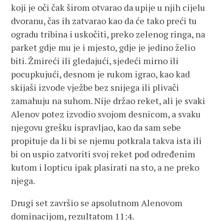
koji je oči čak širom otvarao da upije u njih cijelu
dvoranu, čas ih zatvarao kao da će tako preći tu
ogradu tribina i uskočiti, preko zelenog ringa, na
parket gdje mu je i mjesto, gdje je jedino želio
biti. Žmireći ili gledajući, sjedeći mirno ili
pocupkujući, desnom je rukom igrao, kao kad
skijaši izvode vježbe bez snijega ili plivači
zamahuju na suhom. Nije držao reket, ali je svaki
Alenov potez izvodio svojom desnicom, a svaku
njegovu grešku ispravljao, kao da sam sebe
propituje da li bi se njemu potkrala takva ista ili
bi on uspio zatvoriti svoj reket pod određenim
kutom i lopticu ipak plasirati na sto, a ne preko
njega.
Drugi set završio se apsolutnom Alenovom
dominacijom, rezultatom 11:4.