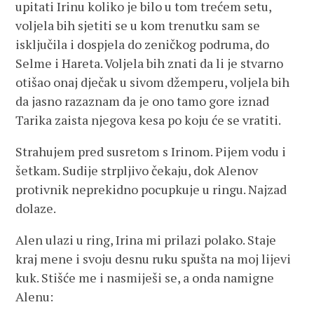
upitati Irinu koliko je bilo u tom trećem setu,
voljela bih sjetiti se u kom trenutku sam se
isključila i dospjela do zeničkog podruma, do
Selme i Hareta. Voljela bih znati da li je stvarno
otišao onaj dječak u sivom džemperu, voljela bih
da jasno razaznam da je ono tamo gore iznad
Tarika zaista njegova kesa po koju će se vratiti.
Strahujem pred susretom s Irinom. Pijem vodu i
šetkam. Sudije strpljivo čekaju, dok Alenov
protivnik neprekidno pocupkuje u ringu. Najzad
dolaze.
Alen ulazi u ring, Irina mi prilazi polako. Staje
kraj mene i svoju desnu ruku spušta na moj lijevi
kuk. Stišće me i nasmiješi se, a onda namigne
Alenu: