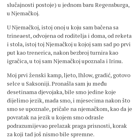
slučajnosti postoje) u jednom baru Regensburga,
u Njemačkoj.
U Njemačkoj, istoj onoj u koju sam bačena sa
trineaest, odvojena od roditelja i doma, od reketa
i stola, istoj toj Njemačkoj u kojoj sam sad po prvi
put kao trenerica, nakon bezbroj turnira kao
igračica, u toj sam Njemačkoj upoznala i Irinu.
Moj prvi ženski kamp, ljeto, Ihlow, gradić, gotovo
selce u Saksoniji. Pronašla sam ju među
desetinama djevojaka, bile smo jedine koje
dijelimo jezik, mada smo, i mjesecima nakon što
smo se upoznale, pričale na njemačkom, kao da je
povratak na jezik u kojem smo odrasle
podrazumijevao prelazak praga prisnosti, korak
za koji tad još nismo bile spremne.