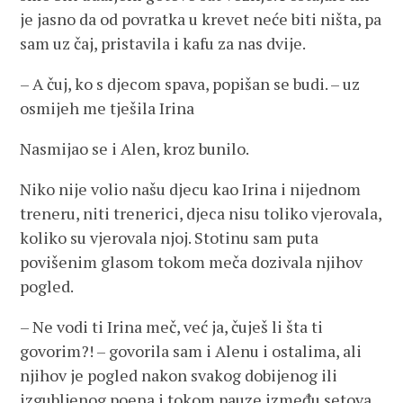
je jasno da od povratka u krevet neće biti ništa, pa
sam uz čaj, pristavila i kafu za nas dvije.
– A čuj, ko s djecom spava, popišan se budi. – uz
osmijeh me tješila Irina
Nasmijao se i Alen, kroz bunilo.
Niko nije volio našu djecu kao Irina i nijednom
treneru, niti trenerici, djeca nisu toliko vjerovala,
koliko su vjerovala njoj. Stotinu sam puta
povišenim glasom tokom meča dozivala njihov
pogled.
– Ne vodi ti Irina meč, već ja, čuješ li šta ti
govorim?! – govorila sam i Alenu i ostalima, ali
njihov je pogled nakon svakog dobijenog ili
izgubljenog poena i tokom pauze između setova