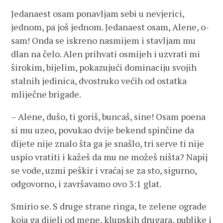
Jedanaest osam ponavljam sebi u nevjerici,
jednom, pa još jednom. Jedanaest osam, Alene, o-
sam! Onda se iskreno nasmijem i stavljam mu
dlan na čelo. Alen prihvati osmijeh i uzvrati mi
širokim, bijelim, pokazujući dominaciju svojih
stalnih jedinica, dvostruko većih od ostatka
mliječne brigade.
– Alene, dušo, ti goriš, buncaš, sine! Osam poena
si mu uzeo, povukao dvije bekend spinčine da
dijete nije znalo šta ga je snašlo, tri serve ti nije
uspio vratiti i kažeš da mu ne možeš ništa? Napij
se vode, uzmi peškir i vraćaj se za sto, sigurno,
odgovorno, i završavamo ovo 3:1 glat.
Smirio se. S druge strane ringa, te zelene ograde
koja ga dijeli od mene, klupskih drugara, publike i