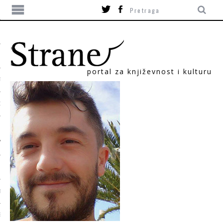
portal za književnost i kulturu
TIKA
ORI
T
SUM