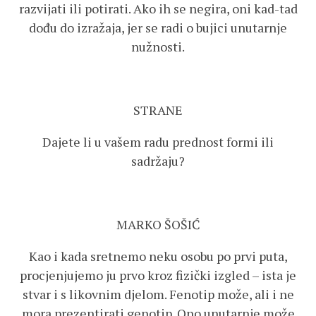
razvijati ili potirati. Ako ih se negira, oni kad-tad
dođu do izražaja, jer se radi o bujici unutarnje
nužnosti.
STRANE
Dajete li u vašem radu prednost formi ili
sadržaju?
MARKO ŠOŠIĆ
Kao i kada sretnemo neku osobu po prvi puta,
procjenjujemo ju prvo kroz fizički izgled – ista je
stvar i s likovnim djelom. Fenotip može, ali i ne
mora prezentirati genotip. Ono unutarnje može