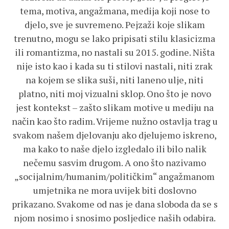
tema, motiva, angažmana, medija koji nose to
djelo, sve je suvremeno. Pejzaži koje slikam
trenutno, mogu se lako pripisati stilu klasicizma
ili romantizma, no nastali su 2015. godine. Ništa
nije isto kao i kada su ti stilovi nastali, niti zrak
na kojem se slika suši, niti laneno ulje, niti
platno, niti moj vizualni sklop. Ono što je novo
jest kontekst – zašto slikam motive u mediju na
način kao što radim. Vrijeme nužno ostavlja trag u
svakom našem djelovanju ako djelujemo iskreno,
ma kako to naše djelo izgledalo ili bilo nalik
nečemu sasvim drugom. A ono što nazivamo
„socijalnim/humanim/političkim“ angažmanom
umjetnika ne mora uvijek biti doslovno
prikazano. Svakome od nas je dana sloboda da se s
njom nosimo i snosimo posljedice naših odabira.