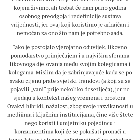
kojem živimo, ali trebat će nam puno godina
osobnog preodgoja i redefinicije sustava
vrijednosti, jer ovaj koji koristimo je arhaičan i
nemoćan za ono što nam je potrebno sada.
Iako je postojalo vjerojatno oduvijek, likovno
pomodarstvo primjećujem i u najvišim sferama
likovnoga djelovanja među svojim kolegicama i
kolegama. Mislim da je zabrinjavajuće kada se po
svaku cijenu prate svjetski trendovi (a koji su se
pojavili „vani“ prije nekoliko desetljeća), jer ne
sjedaju u kontekst našeg vremena i prostora.
Ovakvi hibridi, nažalost, zbog svoje razvikanosti u
medijima i ključnim institucijama, čine više štete
nego koristi i umjetniku pojedincu i
konzumentima koji će se pokušati pronaći u
tome. Ista je i stvar s „referiranjima“ na pojedine