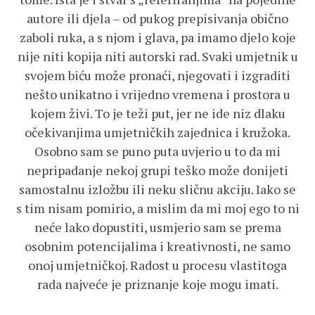
autore ili djela – od pukog prepisivanja obično
zaboli ruka, a s njom i glava, pa imamo djelo koje
nije niti kopija niti autorski rad. Svaki umjetnik u
svojem biću može pronaći, njegovati i izgraditi
nešto unikatno i vrijedno vremena i prostora u
kojem živi. To je teži put, jer ne ide niz dlaku
očekivanjima umjetničkih zajednica i kružoka.
Osobno sam se puno puta uvjerio u to da mi
nepripadanje nekoj grupi teško može donijeti
samostalnu izložbu ili neku sličnu akciju. Iako se
s tim nisam pomirio, a mislim da mi moj ego to ni
neće lako dopustiti, usmjerio sam se prema
osobnim potencijalima i kreativnosti, ne samo
onoj umjetničkoj. Radost u procesu vlastitoga
rada najveće je priznanje koje mogu imati.