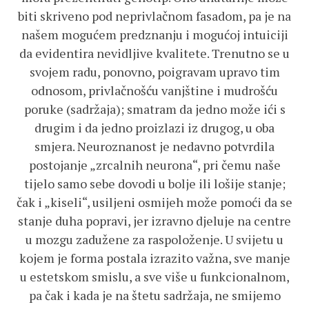
biti skriveno pod neprivlačnom fasadom, pa je na
našem mogućem predznanju i mogućoj intuiciji
da evidentira nevidljive kvalitete. Trenutno se u
svojem radu, ponovno, poigravam upravo tim
odnosom, privlačnošću vanjštine i mudrošću
poruke (sadržaja); smatram da jedno može ići s
drugim i da jedno proizlazi iz drugog, u oba
smjera. Neuroznanost je nedavno potvrdila
postojanje „zrcalnih neurona“, pri čemu naše
tijelo samo sebe dovodi u bolje ili lošije stanje;
čak i „kiseli“, usiljeni osmijeh može pomoći da se
stanje duha popravi, jer izravno djeluje na centre
u mozgu zadužene za raspoloženje. U svijetu u
kojem je forma postala izrazito važna, sve manje
u estetskom smislu, a sve više u funkcionalnom,
pa čak i kada je na štetu sadržaja, ne smijemo