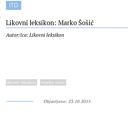
ITD
 AUTORA
Likovni leksikon: Marko Šošić
Autor/ica: Likovni leksikon
likovni leksikon
marko sosic
Objavljeno: 23.10.2015