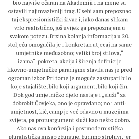
bio najviše očaran na Akademiji i na mene su
ostavili najinvazivniji trag. U sebi sam prepoznao
taj ekspresionistički živac i, iako danas slikam
vrlo realistično, još uvijek ga prepoznajem u
svakom potezu. Brzina kolanja informacija u 20.
stoljeću omogućila je i konkretan utjecaj na same
umjetnike međusobno; veliki broj stilova,“
izama“, pokreta, akcija i širenja definicije
likovno-umjetničke paradigme stavila nas je pred
ogroman izbor. Pri tome je moguće zastupati bilo
koje stajalište, bilo koji argument, bilo koji čin.
Dok god umjetničko djelo nastaje i „služi“ za
dobrobit Čovjeka, ono je opravdano; no i anti-
umjetnost, kič, camp je već odavno u muzejima
svijeta, pa protuargument služi kao nešto dobro.
Ako nas ova konfuzija i postmodernistička
pluralistička misao zbunjuje, budimo strpljivi, jer