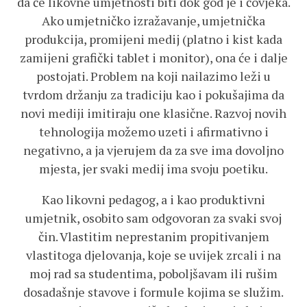
da će likovne umjetnosti biti dok god je i čovjeka.
Ako umjetničko izražavanje, umjetnička
produkcija, promijeni medij (platno i kist kada
zamijeni grafički tablet i monitor), ona će i dalje
postojati. Problem na koji nailazimo leži u
tvrdom držanju za tradiciju kao i pokušajima da
novi mediji imitiraju one klasične. Razvoj novih
tehnologija možemo uzeti i afirmativno i
negativno, a ja vjerujem da za sve ima dovoljno
mjesta, jer svaki medij ima svoju poetiku.
Kao likovni pedagog, a i kao produktivni
umjetnik, osobito sam odgovoran za svaki svoj
čin. Vlastitim neprestanim propitivanjem
vlastitoga djelovanja, koje se uvijek zrcali i na
moj rad sa studentima, poboljšavam ili rušim
dosadašnje stavove i formule kojima se služim.