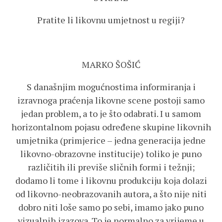
Pratite li likovnu umjetnost u regiji?
MARKO ŠOŠIĆ
S današnjim mogućnostima informiranja i
izravnoga praćenja likovne scene postoji samo
jedan problem, a to je što odabrati. I u samom
horizontalnom pojasu određene skupine likovnih
umjetnika (primjerice – jedna generacija jedne
likovno-obrazovne institucije) toliko je puno
različitih ili previše sličnih formi i težnji;
dodamo li tome i likovnu produkciju koja dolazi
od likovno-neobrazovanih autora, a što nije niti
dobro niti loše samo po sebi, imamo jako puno
vizualnih izazova. To je normalno za vrijeme u