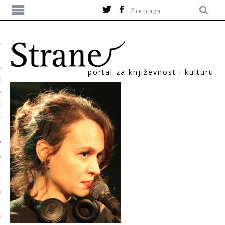
portal za književnost i kulturu
TIKA
ORI
T
SUM