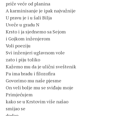
priče veće od planina
A karminisanje je ipak najvažnije
U pravu je i u šali Bilja
Uveče u gradu N
Krsto i ja sjednemo sa Sejom 
i Gojkom inženjerom
Voli poeziju
Svi inženjeri uglavnom vole
zato i piju toliko
Kažemo mu da je ulični sveštenik
Pa ima bradu i filozofira
Govorimo mu naše pjesme
On veli bolje mu se sviđaju moje
Primjećujem 
kako se u Krstovim više našao
smijao se 
dodao