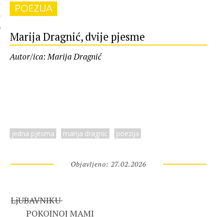
POEZIJA
 AUTORA
Marija Dragnić, dvije pjesme
Autor/ica: Marija Dragnić
jedna pjesma
marija dragnic
poezija
Objavljeno: 27.02.2026
LjUBAVNIKU 
	POKOJNOJ MAMI