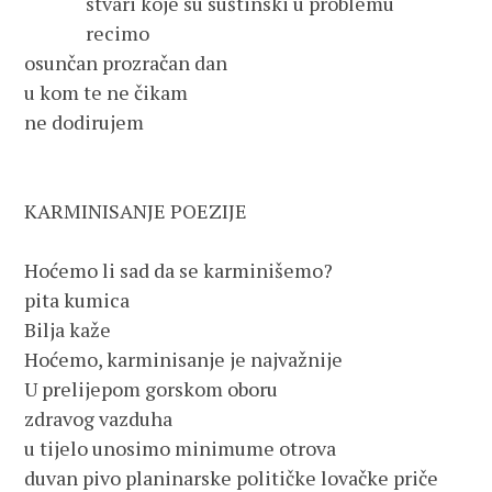
              stvari koje su suštinski u problemu
              recimo
osunčan prozračan dan 
u kom te ne čikam
ne dodirujem
KARMINISANJE POEZIJE
Hoćemo li sad da se karminišemo?
pita kumica
Bilja kaže
Hoćemo, karminisanje je najvažnije
U prelijepom gorskom oboru
zdravog vazduha
u tijelo unosimo minimume otrova
duvan pivo planinarske političke lovačke priče