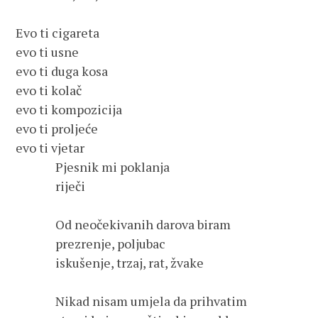
Evo ti cigareta
evo ti usne
evo ti duga kosa
evo ti kolač
evo ti kompozicija 
evo ti proljeće
evo ti vjetar
              Pjesnik mi poklanja
              riječi 
              Od neočekivanih darova biram
              prezrenje, poljubac 
              iskušenje, trzaj, rat, žvake
              Nikad nisam umjela da prihvatim