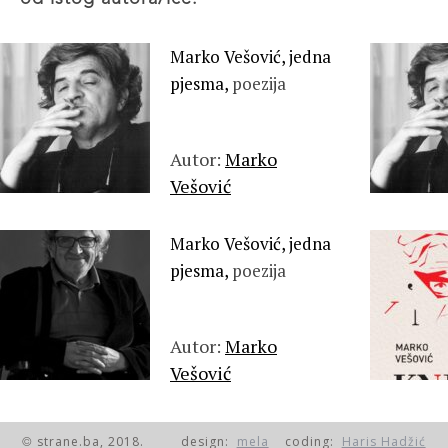
Marko Vešović, jedna
pjesma,
poezija
Autor:
Marko
Vešović
Marko Vešović, jedna
pjesma,
poezija
Autor:
Marko
Vešović
strane.ba, 2018.
design:
mela
coding:
Haris Hadžić
©