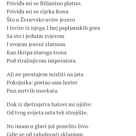
Priviđa mi se Biljanino platno.
Priviđa mi se rijeka Rona
Što u Ženevsko uvire jezero
I izvire iz njega. I huj papljanskih gora
Sa sto i jednim zvjerom
I svojom jeseni zlatnom
Kao škripa staroga trona
Pod stražnjicom imperatora.
Ali ne prestajem misliti na jata
Pokojnika: postao sam luster
Pun mrtvih insekata.
Dok iz djetinjstva hatovi mi njište:
Od tvog svijeta osta tek strnjište.
No imam u glavi još ponešto živo.
Gdje se od zaludnosti sklanjam.