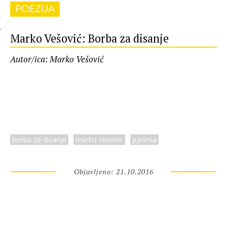
POEZIJA
 AUTORA
Marko Vešović: Borba za disanje
Autor/ica: Marko Vešović
borba za disanje
marko vesovic
pjesma
Objavljeno: 21.10.2016