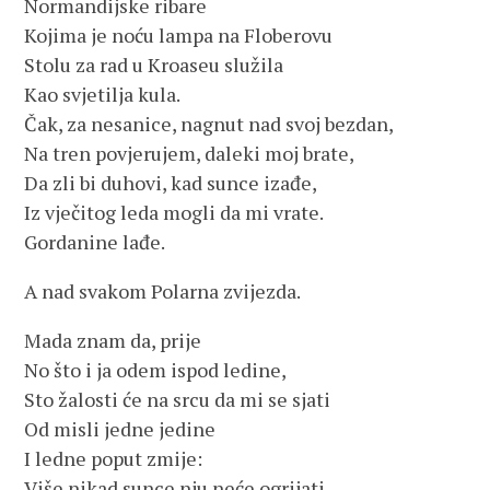
Normandijske ribare
Kojima je noću lampa na Floberovu
Stolu za rad u Kroaseu služila
Kao svjetilja kula.
Čak, za nesanice, nagnut nad svoj bezdan,
Na tren povjerujem, daleki moj brate,
Da zli bi duhovi, kad sunce izađe,
Iz vječitog leda mogli da mi vrate.
Gordanine lađe.
A nad svakom Polarna zvijezda.
Mada znam da, prije
No što i ja odem ispod ledine,
Sto žalosti će na srcu da mi se sjati
Od misli jedne jedine
I ledne poput zmije:
Više nikad sunce nju neće ogrijati