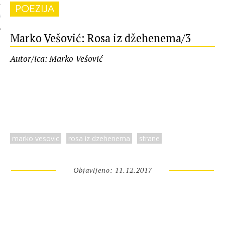
POEZIJA
 AUTORA
Marko Vešović: Rosa iz džehenema/3
Autor/ica: Marko Vešović
marko vesovic
rosa iz dzehenema
strane
Objavljeno: 11.12.2017