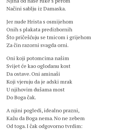
Njina od naše ruke s perom
Načini sablju iz Damaska.
Jer nude Hrista s osmijehom
Onih s plakata predizbornih
Što pričešćuju se tmicom i grijehom
Za čin razorni svagda orni.
Oni koji potomcima našim
Svijet će kao oglodanu kost
Da ostave. Oni aminaši
Koji vjeruju da je adski mrak
U njihovim dušama most
Do Boga čak.
A njini pogledi, idealno prazni,
Kažu da Boga nema. No ne zebem
Od toga. I čak odgovorno tvrdim: