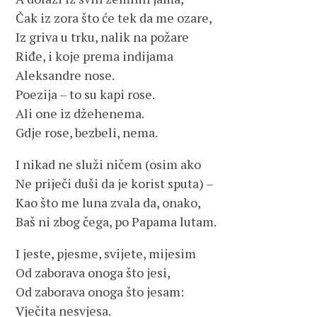
Čak iz zora što će tek da me ozare,
Iz griva u trku, nalik na požare
Riđe, i koje prema indijama
Aleksandre nose.
Poezija – to su kapi rose.
Ali one iz džehenema.
Gdje rose, bezbeli, nema.
I nikad ne služi ničem (osim ako
Ne priječi duši da je korist sputa) –
Kao što me luna zvala da, onako,
Baš ni zbog čega, po Papama lutam.
I jeste, pjesme, svijete, mijesim
Od zaborava onoga što jesi,
Od zaborava onoga što jesam:
Vječita nesvjesa.