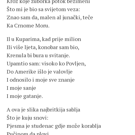
Kroz koje žuborka potok bezimeni
Što mi je bio sa svijetom veza:
Znao sam da, malen al junački, teče
Ka Crnome Moru.
Il u Kuparima, kad prije milion
Ili više ljeta, konobar sam bio,
Krenula bi bura u svitanje.
Upamtio sam: visoko ko Povljen,
Do Amerike išlo je valovlje
I odnosilo i moje sve znanje
I moje sanje
I moje gatanje.
A ova je slika najbritkija sablja
Što je kuju snovi:
Pjesma je studenac gdje može korablja
Pučinom da plovi.