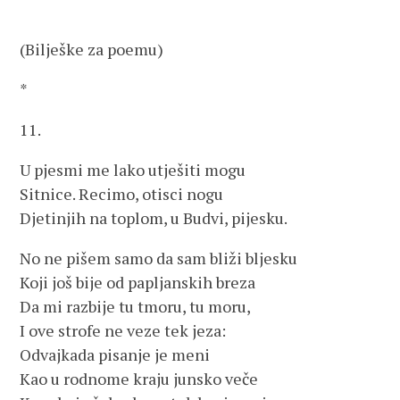
(Bilješke za poemu)
*
11.
U pjesmi me lako utješiti mogu
Sitnice. Recimo, otisci nogu
Djetinjih na toplom, u Budvi, pijesku.
No ne pišem samo da sam bliži bljesku
Koji još bije od papljanskih breza
Da mi razbije tu tmoru, tu moru,
I ove strofe ne veze tek jeza:
Odvajkada pisanje je meni
Kao u rodnome kraju junsko veče