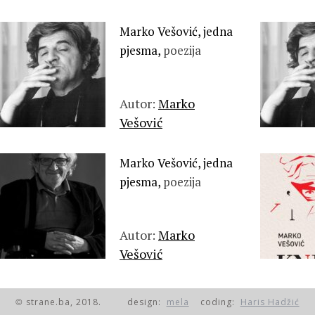
Marko Vešović, jedna
pjesma,
poezija
Autor:
Marko
Vešović
Marko Vešović, jedna
pjesma,
poezija
Autor:
Marko
Vešović
strane.ba, 2018.
design:
mela
coding:
Haris Hadžić
©