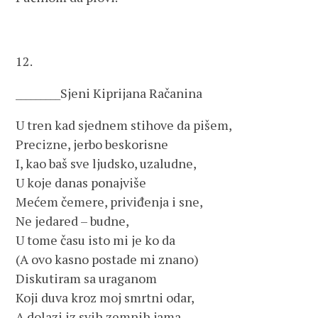
12.
_________Sjeni Kiprijana Račanina
U tren kad sjednem stihove da pišem,
Precizne, jerbo beskorisne
I, kao baš sve ljudsko, uzaludne,
U koje danas ponajviše
Mećem čemere, priviđenja i sne,
Ne jedared – budne,
U tome času isto mi je ko da
(A ovo kasno postade mi znano)
Diskutiram sa uraganom
Koji duva kroz moj smrtni odar,
A dolazi iz svih zemnih jama,