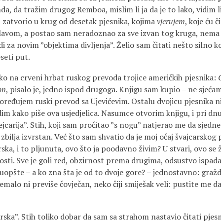
onda, da tražim drugog Remboa, mislim li ja da je to lako, vidim l
 zatvorio u krug od desetak pjesnika, kojima
vjerujem
, koje ću č
avom, a postao sam neradoznao za sve izvan tog kruga, nema v
i za novim ”objektima divljenja”. Želio sam čitati nešto silno ko
seti put.
ko na crveni hrbat ruskog prevoda trojice američkih pjesnika:
on
, pisalo je, jedno ispod drugoga. Knjigu sam kupio – ne sjećam
ređujem ruski prevod sa Ujevićevim. Ostalu dvojicu pjesnika n
dim kako piše ova usjedjelica. Nasumce otvorim knjigu, i pri dn
vejcarija”. Stih, koji sam pročitao ”s nogu” natjerao me da sjed
zbilja izvrstan. Već što sam shvatio da je moj očaj švajcarskog p
ska, i to pljunuta, ovo što ja poodavno živim? U stvari, ovo s
osti. Sve je goli red, obzirnost prema drugima, odsustvo ispada, 
uopšte – a ko zna šta je od to dvoje gore? – jednostavno: gražd
emalo ni previše čovječan, neko čiji smiješak veli: pustite me d
arska”. Stih toliko dobar da sam sa strahom nastavio čitati pj