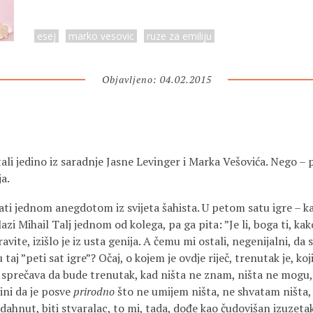
esej
marko vesovic
ruze za emiliju
Objavljeno: 04.02.2015
ali jedino iz saradnje Jasne Levinger i Marka Vešovića. Nego – 
ja.
ati jednom anegdotom iz svijeta šahista. U petom satu igre – ka
lazi Mihail Talj jednom od kolega, pa ga pita: ”Je li, boga ti, ka
avite, izišlo je iz usta genija. A čemu mi ostali, negenijalni, d
u taj ”peti sat igre”? Očaj, o kojem je ovdje riječ, trenutak je, ko
 sprečava da bude trenutak, kad ništa ne znam, ništa ne mogu, 
ini da je posve
prirodno
što ne umijem ništa, ne shvatam ništa, 
nadahnut, biti stvaralac, to mi, tada, dođe kao čudovišan izuzetak