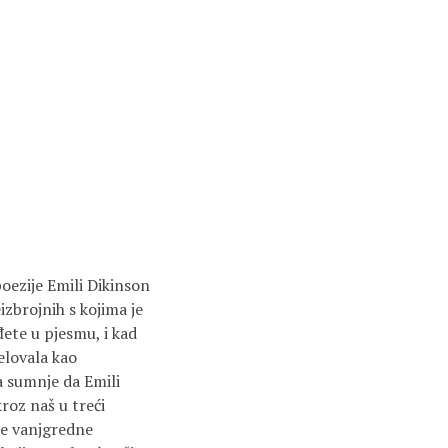
poezije Emili Dikinson
izbrojnih s kojima je
đete u pjesmu, i kad
elovala kao
a sumnje da Emili
roz naš u treći
ne vanjgredne