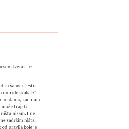
prvenstveno – iz
d su šahisti često
ko ono ide skakač?”
a se nadamo, kad nam
ji može trajati
ništa nisam. I ne
ne sadržim ništa.
 od pravila koje je