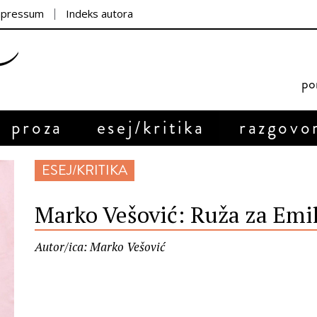
mpressum
Indeks autora
por
proza
esej/kritika
razgovo
ESEJ/KRITIKA
Marko Vešović: Ruža za Emil
Autor/ica: Marko Vešović