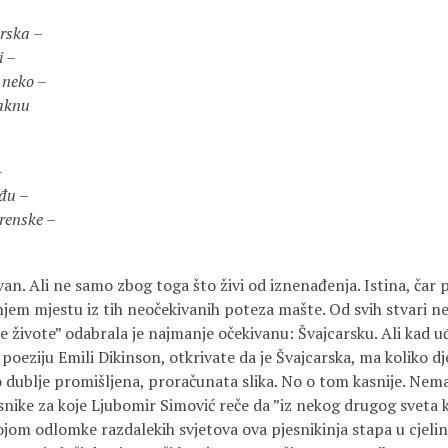
arska –
i –
 neko –
maknu
–
đu –
irenske –
van. Ali ne samo zbog toga što živi od iznenađenja. Istina, čar 
jem mjestu iz tih neočekivanih poteza mašte. Od svih stvari ne
 živote” odabrala je najmanje očekivanu: Švajcarsku. Ali kad u
poeziju Emili Dikinson, otkrivate da je Švajcarska, ma koliko dj
 dublje promišljena, proračunata slika. No o tom kasnije. Nem
nike za koje Ljubomir Simović reče da ”iz nekog drugog sveta k
kojom odlomke razdalekih svjetova ova pjesnikinja stapa u cjeli