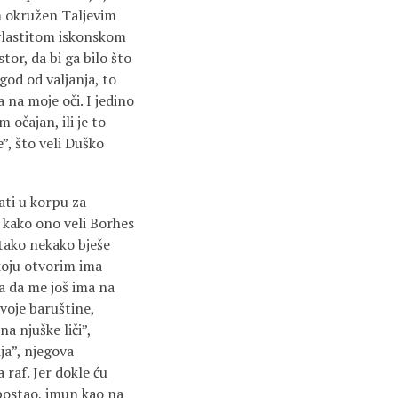
m okružen Taljevim
 vlastitom iskonskom
tor, da bi ga bilo što
god od valjanja, to
 na moje oči. I jedino
očajan, ili je to
”, što veli Duško
ati u korpu za
 kako ono veli Borhes
– tako nekako bješe
 koju otvorim ima
a da me još ima na
voje baruštine,
a njuške liči”,
ja”, njegova
raf. Jer dokle ću
 postao, imun kao na