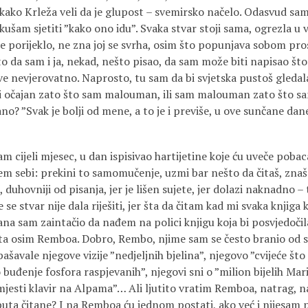
kako Krleža veli da je glupost – svemirsko načelo. Odasvud sa
kušam sjetiti ”kako ono idu”. Svaka stvar stoji sama, ogrezla u
se porijeklo, ne zna joj se svrha, osim što popunjava sobom pros
 da sam i ja, nekad, nešto pisao, da sam može biti napisao što
ve nevjerovatno. Naprosto, tu sam da bi svjetska pustoš gledala
li očajan zato što sam malouman, ili sam malouman zato što sam 
o? ”Svak je bolji od mene, a to je i previše, u ove sunčane dane
 cijeli mjesec, u dan ispisivao hartijetine koje ću uveče pobac
m sebi: prekini to samomučenje, uzmi bar nešto da čitaš, znaš
iji, duhovniji od pisanja, jer je lišen sujete, jer dolazi naknadno 
 se stvar nije dala riješiti, jer šta da čitam kad mi svaka knjiga
na sam zaintačio da nađem na polici knjigu koja bi posvjedočil
šta osim Remboa. Dobro, Rembo, njime sam se često branio od s
avale njegove vizije ”nedjeljnih bjelina”, njegovo ”cvijeće što n
 buđenje fosfora raspjevanih”, njegovi sni o ”milion bijelih Mari
jesti klavir na Alpama”… Ali ljutito vratim Remboa, natrag, na 
 puta čitane? I na Remboa ću jednom postati, ako već i nijesam