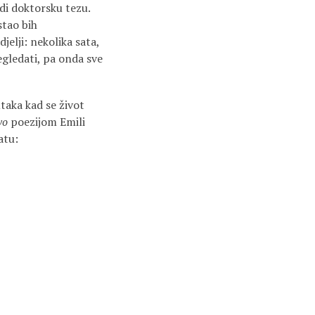
adi doktorsku tezu.
stao bih
jelji: nekolika sata,
egledati, pa onda sve
taka kad se život
vo
poezijom Emili
atu: