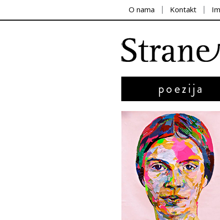
O nama
Kontakt
I
poezija