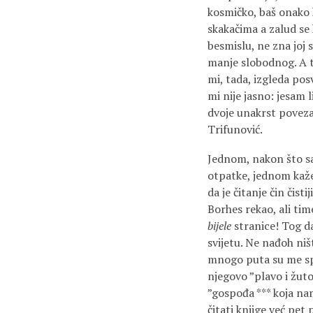
kosmičko, baš onako 
skakačima a zalud se 
besmislu, ne zna joj 
manje slobodnog. A to
mi, tada, izgleda pos
mi nije jasno: jesam 
dvoje unakrst povezan
Trifunović.
Jednom, nakon što sam
otpatke, jednom kaže
da je čitanje čin čist
Borhes rekao, ali time
bijele
stranice! Tog da
svijetu. Ne nađoh ni
mnogo puta su me spaš
njegovo ”plavo i žuto
”gospođa *** koja nam
čitati knjige već pet