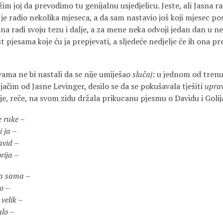
im joj da prevodimo tu genijalnu usjedjelicu. Jeste, ali Jasna r
m je radio nekolika mjeseca, a da sam nastavio još koji mjesec po
na radi svoju tezu i dalje, a za mene neka odvoji jedan dan u ned
 pjesama koje ću ja prepjevati, a sljedeće nedjelje će ih ona pr
vama ne bi nastali da se nije umiješao
slučaj
: u jednom od trenu
ačim od Jasne Levinger, desilo se da se pokušavala tješiti
upra
e, reče, na svom zidu držala prikucanu pjesmu o Davidu i Golij
e ruke –
i ja –
avid –
rija –
ja sama –
lo –
 velik –
alo –