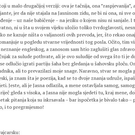
toji u malo drugačijoj verziji: ova je tačnija, ona ”raspjevanija”,
jante, jer da nije stajala na Jasninom zidu, ne bi ni ona, ni sve 
enje – uz naše babičenje – na jeziku o kojem nisu ni sanjale. I 
atno, ni u šta u svojem vijeku uložio toliko tvrdoglavosti, nesn
ko ne kazuje ništa o valjanosti ovih prevoda, jer, što rekao ona
manjuje u pogledu stvarne vrijednosti tog posla. Očito, tim v
e neznanje engleskog, a zanosom sam htio zaglušiti glas zdravo
čnjak za sulude pothvate, ali je ovo suludije od svega što ti je
e odlučio igrati partiju šaha bez gledanja u šahovsku ploču. Ono
dnika, ali to prevazilazi moje snage. Naravno, stvar se mogla gl
eski, ja znam šta je poezija, kad se to dvoje znanja udruže, ispa
eti. Jeste, ali je Jasna odlazila, a mene ostavljala samog, samo
 riječ gleda s visoka, a Jasna nije mogla sjedeti tu, kraj mene, 
tak pitanja koja su iskrsavala – bar ispočetka je bivalo tako 
o, i to pregrmjesmo!
vajcarsku: