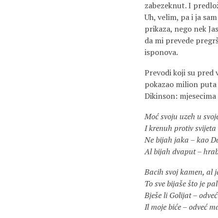
zabezeknut. I predlož
Uh, velim, pa i ja sa
prikaza, nego nek Jas
da mi prevede pregršt
isponova.
Prevodi koji su pred 
pokazao milion puta j
Dikinson: mjesecima j
Moć svoju uzeh u svoj
I krenuh protiv svijeta 
Ne bijah jaka – kao D
Al bijah dvaput – hrab
Bacih svoj kamen, al 
To sve bijaše što je pa
Bješe li Golijat – odveć
Il moje biće – odveć m