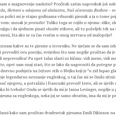
sam u magnovenju naslutio? Pročitah zatim napreskok još nek
parda, Skriveni u odajama od alabastra, Naš očaravaju đinđuve
– sv
na polici mi je stajao godinama vrhunski pjesnik a ja o tome p
stvom: mozak je
proradio
! Toliko toga se rojilo u njemu: slike, sl
njigu i da sjednem pisati
vlastite
stihove, ali to poželjeh tek na 
u meni, šta ako se za čas vratim u onog mrtvaca od maloprije?
a doznam kakve su te pjesme u izvorniku. Ne sjećam se da sam o
i i prevoditi ovu poeziju, svejedno što sam negdje pročitao da je
i neprevodiva! Pa opet talas slasti uz kičmu: vidi mene, vidi 
, opet sam onaj stari, što se lako da nagovoriti da potegne p
 dnevno podsjeća na Jejtsov stih o Blejku koji je ”u zid lupao g
oje legendarno neznanje engleskog, u taj čas mi se činilo sitni
ć njegovu, a potražiću i francuski prevod! Jeste, ali se sjetih d
o bi trebalo! Onda se sjetih da mi je Jasna Levinger, negdje u 
pjesma sa engleskoga, neka joj se samo obratim, ima da mi je p
Jasni kako sam pročitao dvadesetak pjesama Emili Dikinson na