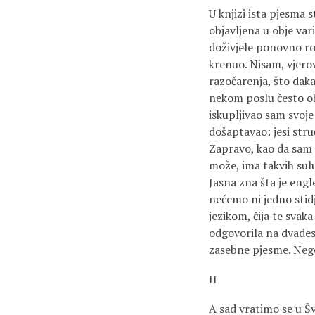
U knjizi ista pjesma s
objavljena u obje vari
doživjele ponovno rođ
krenuo. Nisam, vjerov
razočarenja, što daka
nekom poslu često ob
iskupljivao sam svoj
došaptavao: jesi stru
Zapravo, kao da sam s
može, ima takvih sulu
Jasna zna šta je engl
nećemo ni jedno stidj
jezikom, čija te svaka
odgovorila na dvadese
zasebne pjesme. Neg
II
A sad vratimo se u Š