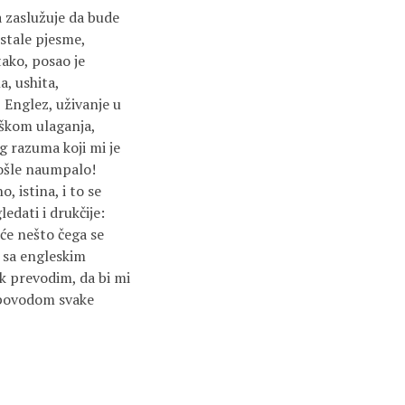
 a zaslužuje da bude
ostale pjesme,
tako, posao je
a, ushita,
j Englez, uživanje u
iškom ulaganja,
g razuma koji mi je
 došle naumpalo!
, istina, i to se
edati i drukčije:
šće nešto čega se
g sa engleskim
dok prevodim, da bi mi
– povodom svake