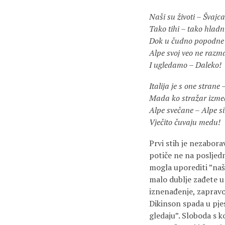
Naši su životi – Švajc
Tako tihi – tako hladn
Dok u čudno popodne
Alpe svoj veo ne raz
I ugledamo – Daleko!
Italija je s one strane 
Mada ko stražar izme
Alpe svečane – Alpe s
Vječito čuvaju medu!
Prvi stih je nezabora
potiče ne na posljedn
mogla uporediti ”naše
malo dublje zađete u 
iznenađenje, zapravo
Dikinson spada u pjes
gledaju”. Sloboda s 