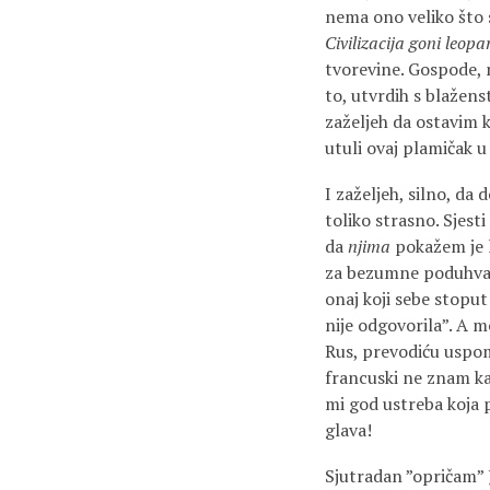
nema ono veliko što 
Civilizacija goni leo
tvorevine. Gospode, 
to, utvrdih s blažen
zaželjeh da ostavim k
utuli ovaj plamičak 
I zaželjeh, silno, d
toliko strasno. Sjest
da
njima
pokažem je l
za bezumne poduhvate
onaj koji sebe stoput
nije odgovorila”. A m
Rus, prevodiću uspomo
francuski ne znam kak
mi god ustreba koja 
glava!
Sjutradan ”opričam” 