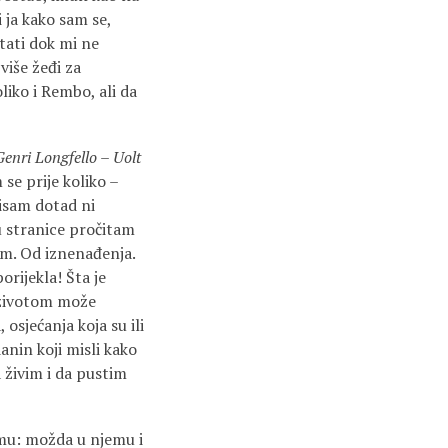
i ja kako sam se,
itati dok mi ne
iše žeđi za
liko i Rembo, ali da
Genri Longfello – Uolt
 se prije koliko –
isam dotad ni
u stranice pročitam
nem. Od iznenađenja.
orijekla! Šta je
e životom može
osjećanja koja su ili
anin koji misli kako
a živim i da pustim
esmu: možda u njemu i