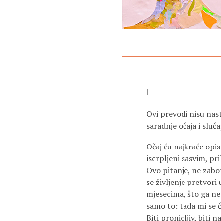
I
Ovi prevodi nisu nast
saradnje očaja i sluča
Očaj ću najkraće opis
iscrpljeni sasvim, pri
Ovo pitanje, ne zabor
se življenje pretvori 
mjesecima, što ga ne
samo to: tada mi se č
Biti pronicljiv, biti 