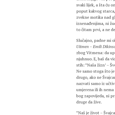
svaki lijek, a šta ću 
poput kakvog starca,
zvekne motika nad gl
iznenađenjima, ni žud
to čitam prvi, a ne de
Slučajno, padne mi o
Uitmen – Emili Dikins
zbog Vitmena: da upo
njuhnuo. E, baš da vi
stih: ”Naša žizn’ – Š
Ne samo stoga što je 
drugo, ako ne Švajcar
nazvati samo iz učtiv
umjerena ili ih nema 
bog zapovijeda, ni pr
druge da žive.
”Naš je život – Švajc