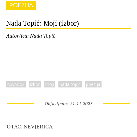
POEZIJA
 AUTORA
Nada Topić: Moji (izbor)
Autor/ica: Nada Topić
buybook
izbor
moji
nada topic
poezija
Objavljeno: 21.11.2023
OTAC, NEVJERICA
