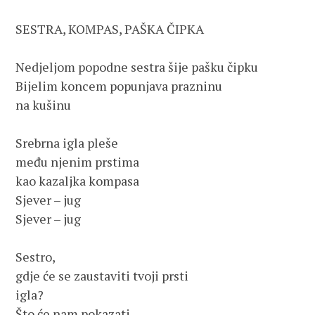
SESTRA, KOMPAS, PAŠKA ČIPKA

Nedjeljom popodne sestra šije pašku čipku

Bijelim koncem popunjava prazninu

na kušinu

Srebrna igla pleše

među njenim prstima

kao kazaljka kompasa

Sjever – jug

Sjever – jug

Sestro,

gdje će se zaustaviti tvoji prsti

igla?

Što će nam pokazati
