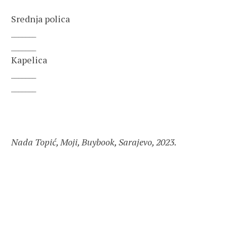
Srednja polica

_______

_______

Kapelica

_______

_______

Nada Topić, Moji, Buybook, Sarajevo, 2023.