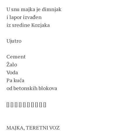
U snu majka je dimnjak

i lapor izvađen

iz sredine Kozjaka

Ujutro

Cement

Žalo 

Voda

Pa kuća

od betonskih blokova

[] [] [] [] [] [] [] [] [] []

MAJKA, TERETNI VOZ
