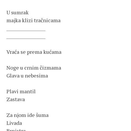
U sumrak

majka klizi tračnicama

___________________

___________________

Vraća se prema kućama

Noge u crnim čizmama

Glava u nebesima

Plavi mantil

Zastava

Za njom ide šuma

Livada

Brnistra
