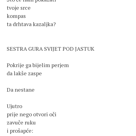
tvoje srce

kompas

ta drhtava kazaljka?

SESTRA GURA SVIJET POD JASTUK

Pokrije ga bijelim perjem

da lakše zaspe

Da nestane

Ujutro

prije nego otvori oči

zavuče ruku

i prošapće:
