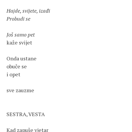
Hajde, svijete, izađi

Probudi se
kaže svijet

Onda ustane

obuče se

i opet

sve zauzme

SESTRA, VESTA

Kad zapuše vjetar
