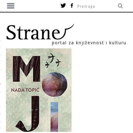
portal za književnost i kulturu
TIKA
ORI
T
SUM