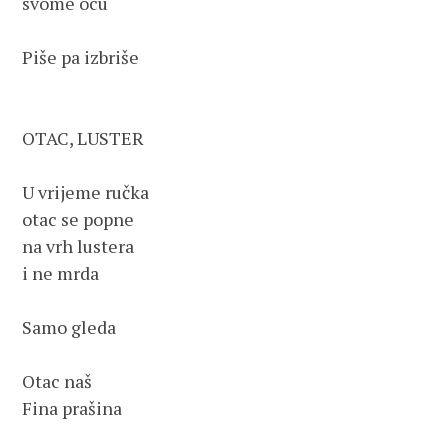
svome ocu

Piše pa izbriše

OTAC, LUSTER

U vrijeme ručka

otac se popne

na vrh lustera

i ne mrda

Samo gleda

Otac naš

Fina prašina
