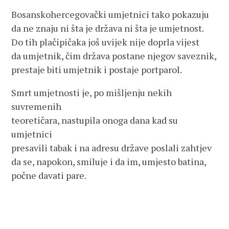
Bosanskohercegovački umjetnici tako pokazuju
da ne znaju ni šta je država ni šta je umjetnost.
Do tih plačipičaka još uvijek nije doprla vijest
da umjetnik, čim država postane njegov saveznik,
prestaje biti umjetnik i postaje portparol.
Smrt umjetnosti je, po mišljenju nekih
suvremenih
teoretičara, nastupila onoga dana kad su
umjetnici
presavili tabak i na adresu države poslali zahtjev
da se, napokon, smiluje i da im, umjesto batina,
počne davati pare.