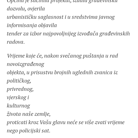
Općina je sačinila projekat, izdala građevinsku
dozvolu, ovjerila
urbanističku saglasnost i u sredstvima javnog
informisanja objavila
tender za izbor najpovoljnijeg izvođača građevinskih
radova
.
Vrijeme koje će, nakon svečanog puštanja u rad
novoizgrađenog
objekta, u prisustvu brojnih uglednih zvanica iz
političkog,
privrednog,
vjerskog i
kulturnog
života naše zemlje,
proticati kroz Vašu glavu neće se više zvati vrijeme
nego policijski sat
.