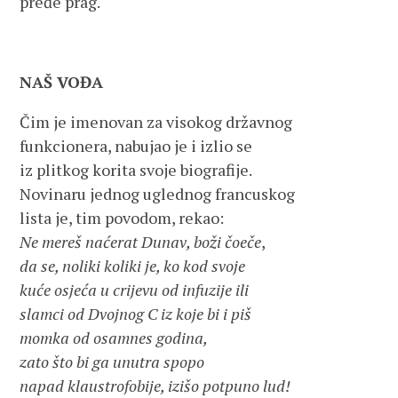
pređe prag.
NAŠ VOĐA
Čim je imenovan za visokog državnog
funkcionera, nabujao je i izlio se
iz plitkog korita svoje biografije.
Novinaru jednog uglednog francuskog
lista je, tim povodom, rekao:
Ne mereš naćerat Dunav, boži čoeče
,
da se, noliki koliki je, ko kod svoje
kuće osjeća u crijevu od infuzije ili
slamci od Dvojnog C iz koje bi i piš
momka od osamnes godina,
zato što bi ga unutra spopo
napad klaustrofobije, izišo potpuno lud!