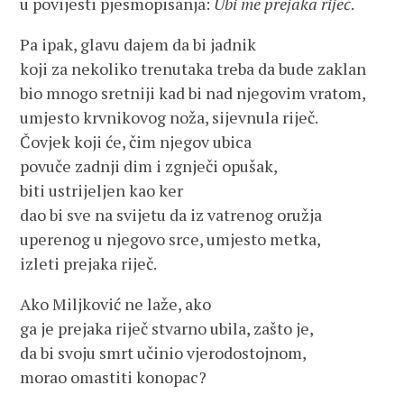
u povijesti pjesmopisanja:
Ubi me prejaka riječ
.
Pa ipak, glavu dajem da bi jadnik
koji za nekoliko trenutaka treba da bude zaklan
bio mnogo sretniji kad bi nad njegovim vratom,
umjesto krvnikovog noža, sijevnula riječ.
Čovjek koji će, čim njegov ubica
povuče zadnji dim i zgnječi opušak,
biti ustrijeljen kao ker
dao bi sve na svijetu da iz vatrenog oružja
uperenog u njegovo srce, umjesto metka,
izleti prejaka riječ.
Ako Miljković ne laže, ako
ga je prejaka riječ stvarno ubila, zašto je,
da bi svoju smrt učinio vjerodostojnom,
morao omastiti konopac?