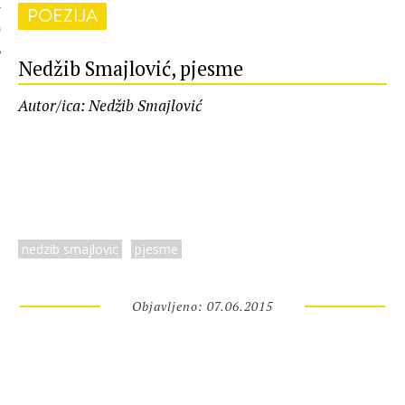
POEZIJA
 AUTORA
Nedžib Smajlović, pjesme
Autor/ica: Nedžib Smajlović
nedzib smajlovic
pjesme
Objavljeno: 07.06.2015