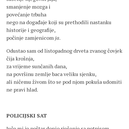
smanjenje mozga i
povećanje trbuha
nego na događaje koji su prethodili nastanku
historije i geografije,
počinje zamjenicom
ja
.
Odustao sam od listopadnog drveta zvanog čovjek
čija krošnja,
za vrijeme sunčanih dana,
na površinu zemlje baca veliku sjenku,
ali ničemu živom što se pod njom pokuša udomiti
ne pravi hlad.
POLICIJSKI SAT
Juče mi je poštar donio rješenje sa potpisom