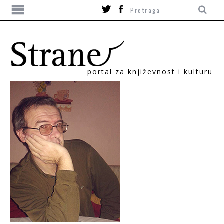
portal za književnost i kulturu
TIKA
ORI
T
SUM