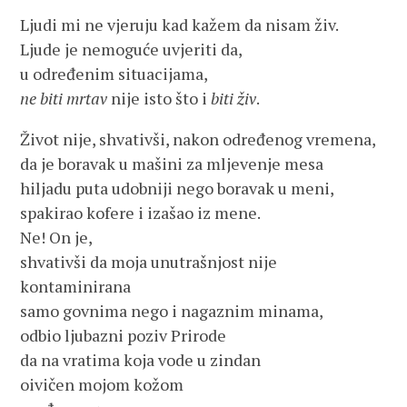
Ljudi mi ne vjeruju kad kažem da nisam živ.
Ljude je nemoguće uvjeriti da,
u određenim situacijama,
ne biti mrtav
nije isto što i
biti živ
.
Život nije, shvativši, nakon određenog vremena,
da je boravak u mašini za mljevenje mesa
hiljadu puta udobniji nego boravak u meni,
spakirao kofere i izašao iz mene.
Ne! On je,
shvativši da moja unutrašnjost nije
kontaminirana
samo govnima nego i nagaznim minama,
odbio ljubazni poziv Prirode
da na vratima koja vode u zindan
oivičen mojom kožom