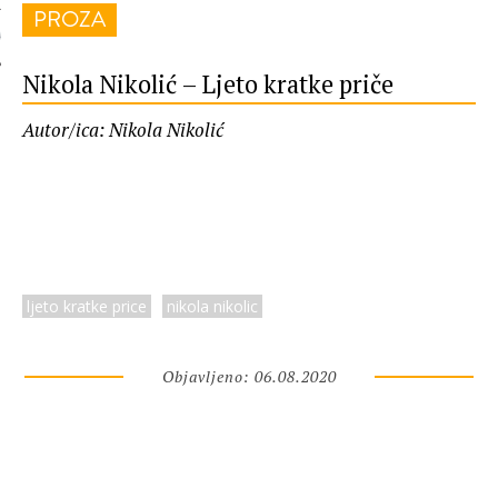
PROZA
 AUTORA
Nikola Nikolić – Ljeto kratke priče
Autor/ica: Nikola Nikolić
ljeto kratke price
nikola nikolic
Objavljeno: 06.08.2020