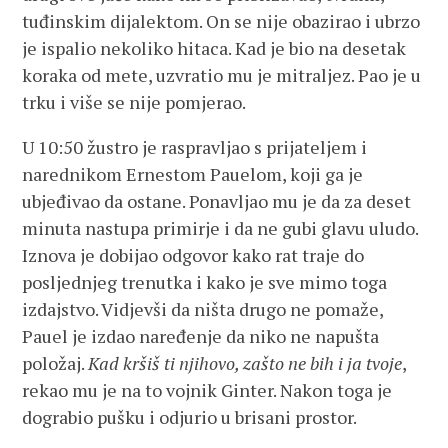
tuđinskim dijalektom. On se nije obazirao i ubrzo
je ispalio nekoliko hitaca. Kad je bio na desetak
koraka od mete, uzvratio mu je mitraljez. Pao je u
trku i više se nije pomjerao.
U 10:50 žustro je raspravljao s prijateljem i
narednikom Ernestom Pauelom, koji ga je
ubjeđivao da ostane. Ponavljao mu je da za deset
minuta nastupa primirje i da ne gubi glavu uludo.
Iznova je dobijao odgovor kako rat traje do
posljednjeg trenutka i kako je sve mimo toga
izdajstvo. Vidjevši da ništa drugo ne pomaže,
Pauel je izdao naređenje da niko ne napušta
položaj.
Kad kršiš ti njihovo, zašto ne bih i ja tvoje
,
rekao mu je na to vojnik Ginter. Nakon toga je
dograbio pušku i odjurio u brisani prostor.