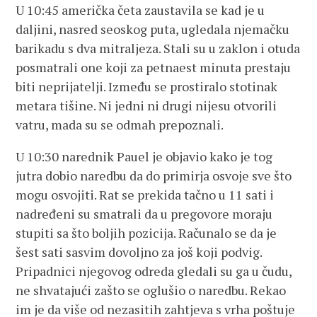
U 10:45 američka četa zaustavila se kad je u
daljini, nasred seoskog puta, ugledala njemačku
barikadu s dva mitraljeza. Stali su u zaklon i otuda
posmatrali one koji za petnaest minuta prestaju
biti neprijatelji. Između se prostiralo stotinak
metara tišine. Ni jedni ni drugi nijesu otvorili
vatru, mada su se odmah prepoznali.
U 10:30 narednik Pauel je objavio kako je tog
jutra dobio naredbu da do primirja osvoje sve što
mogu osvojiti. Rat se prekida tačno u 11 sati i
nadređeni su smatrali da u pregovore moraju
stupiti sa što boljih pozicija. Računalo se da je
šest sati sasvim dovoljno za još koji podvig.
Pripadnici njegovog odreda gledali su ga u čudu,
ne shvatajući zašto se oglušio o naredbu. Rekao
im je da više od nezasitih zahtjeva s vrha poštuje