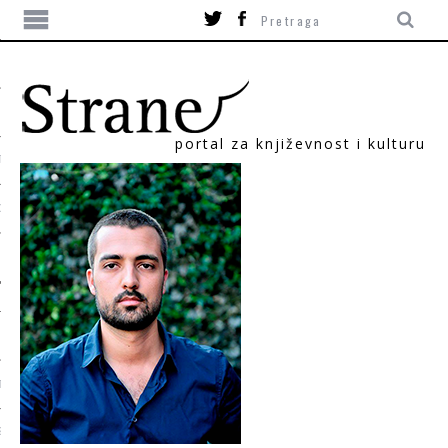
portal za književnost i kulturu
TIKA
ORI
T
SUM