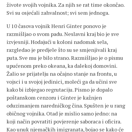
živote svojih vojnika. Za njih se rat time okončao.
Svi su osjećali zahvalnost; svi sem jednoga.
U 10 časova vojnik Henri Ginter ponovo je
razmišljao o svom padu. Neslavni kraj bio je sve
izvjesniji. Hodajući u koloni nadomak sela,
razgledao je predjele što su se smjenjivali kraj
puta. Sve mu je bilo strano. Razmišljao je o pismu
upućenom preko okeana, ka dalekoj domovini.
Žalio se prijatelju na očajno stanje na frontu, u
vojsci i u svojoj jedinici, moleći ga da učini sve
kako bi izbjegao regrutaciju. Pismo je dopalo
poštanskom cenzoru i Ginter je kažnjen
oduzimanjem naredničkog čina. Spušten je u rang
običnog vojnika. Otad je mislio samo jedno: na
koji način povratiti povjerenje saboraca i oficira.
Kao unuk njemačkih imigranata, bojao se kako će