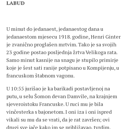
LABUD
U minut do jedanaest, jedanaestog dana u
jedanaestom mjesecu 1918. godine, Henri Ginter
je zvanično proglašen mrtvim. Tako je sa svojih
23 godine postao posljednja žrtva Velikoga rata.
Samo minut kasnije na snagu je stupilo primirje
koje je šest sati ranije potpisano u Kompijenju, u
francuskom štabnom vagonu.
U 10:55 jurišao je ka barikadi postavljenoj na
putu, u selu Šomon devan Damvile, na krajnjem
sjeveroistoku Francuske. U ruci mu je bila
vinčesterka s bajonetom. I oni iza i oni ispred
vikali su mu da se vrati, da je rat završen; ovi
drugi sve jače kako im se približavao, tvrdim,