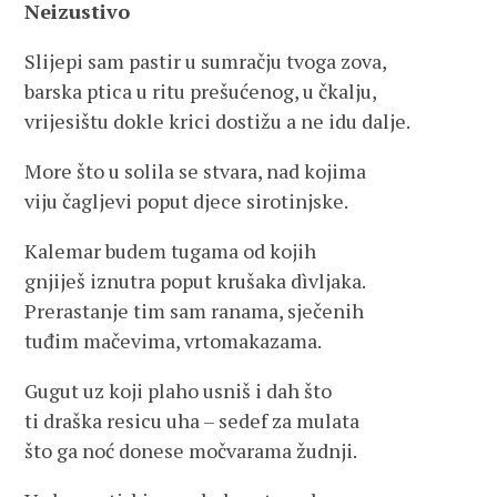
Neizustivo
Slijepi sam pastir u sumračju tvoga zova,
barska ptica u ritu prešućenog, u čkalju,
vrijesištu dokle krici dostižu a ne idu dalje.
More što u solila se stvara, nad kojima
viju čagljevi poput djece sirotinjske.
Kalemar budem tugama od kojih
gnjiješ iznutra poput krušaka dìvljaka.
Prerastanje tim sam ranama, sječenih
tuđim mačevima, vrtomakazama.
Gugut uz koji plaho usniš i dah što
ti draška resicu uha – sedef za mulata
što ga noć donese močvarama žudnji.