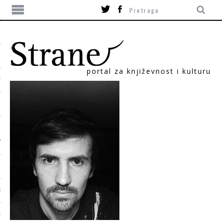
portal za književnost i kulturu
TIKA
ORI
T
SUM