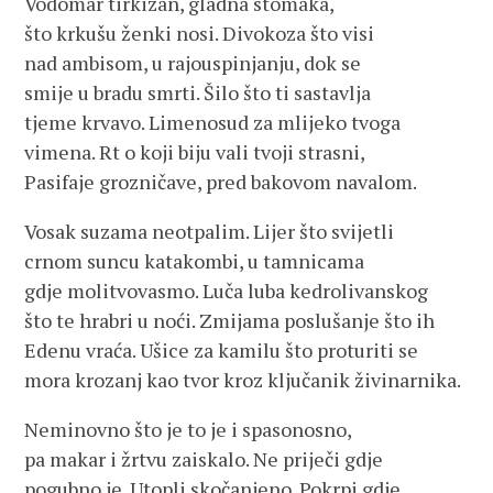
Vodomar tirkizan, gladna stomaka,
što krkušu ženki nosi. Divokoza što visi
nad ambisom, u rajouspinjanju, dok se
smije u bradu smrti. Šilo što ti sastavlja
tjeme krvavo. Limenosud za mlijeko tvoga
vimena. Rt o koji biju vali tvoji strasni,
Pasifaje grozničave, pred bakovom navalom.
Vosak suzama neotpalim. Lijer što svijetli
crnom suncu katakombi, u tamnicama
gdje molitvovasmo. Luča luba kedrolivanskog
što te hrabri u noći. Zmijama poslušanje što ih
Edenu vraća. Ušice za kamilu što proturiti se
mora krozanj kao tvor kroz ključanik živinarnika.
Neminovno što je to je i spasonosno,
pa makar i žrtvu zaiskalo. Ne priječi gdje
pogubno je. Utopli skočanjeno. Pokrpi gdje