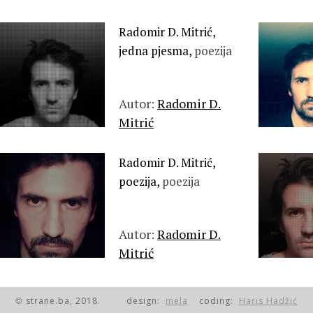
Radomir D. Mitrić,
jedna pjesma,
poezija
Autor:
Radomir D.
Mitrić
Radomir D. Mitrić,
poezija,
poezija
Autor:
Radomir D.
Mitrić
strane.ba, 2018.
design:
mela
coding:
Haris Hadžić
©