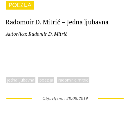
POEZIJA
 AUTORA
Radomoir D. Mitrić – Jedna ljubavna
Autor/ica: Radomir D. Mitrić
jedna ljubavna
poezija
radomir d mitric
Objavljeno: 28.08.2019