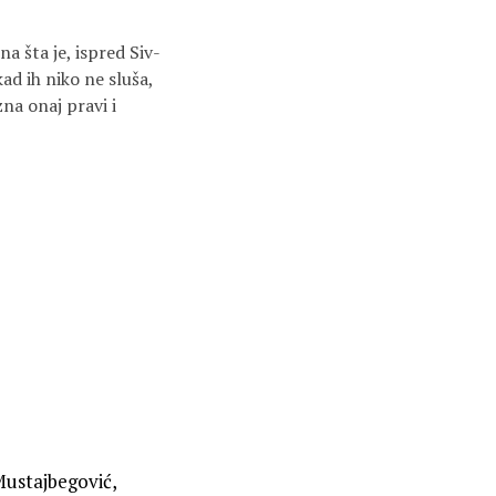
a šta je, ispred Siv-
kad ih niko ne sluša,
zna onaj pravi i
Mustajbegović,