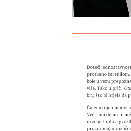
Doseći jednostavnost 
protkano šarenilom. Iz
koje u vezu prepoznaj
više. Tako u priči
Ot
krv, što bi htjela da
Čujemo njen moderni i
Već sami demiri i muš
drvo je toplo a gvožđe
prozorima) u različi