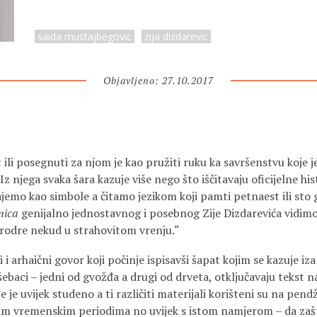
saida mustajbegovic
zija dizdarevic
Objavljeno: 27.10.2017
ili posegnuti za njom je kao pružiti ruku ka savršenstvu koje je 
 njega svaka šara kazuje više nego što iščitavaju oficijelne histo
emo kao simbole a čitamo jezikom koji pamti petnaest ili sto god
mica
genijalno jednostavnog i posebnog Zije Dizdarevića vidim
 prodre nekud u strahovitom vrenju.“
 arhaični govor koji počinje ispisavši šapat kojim se kazuje iz
ebaci – jedni od gvožđa a drugi od drveta, otključavaju tekst na
 je uvijek studeno a ti različiti materijali korišteni su na pend
tim vremenskim periodima no uvijek s istom namjerom – da zašt