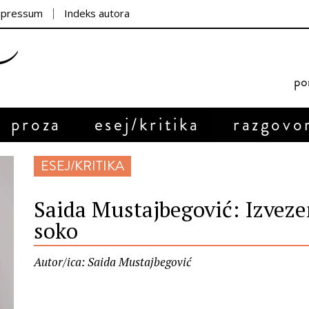
mpressum
Indeks autora
por
proza
esej/kritika
razgovo
ESEJ/KRITIKA
Saida Mustajbegović: Izveze
soko
Autor/ica: Saida Mustajbegović