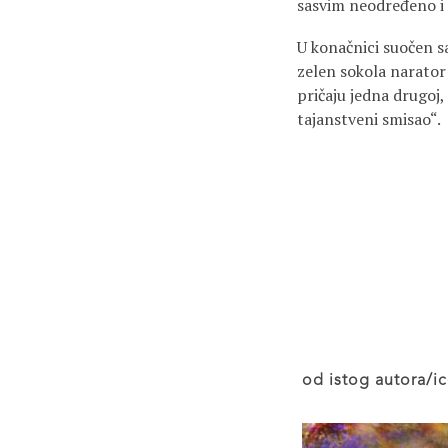
sasvim neodređeno i me
U konačnici suočen sa
zelen sokola narator 
pričaju jedna drugoj, 
tajanstveni smisao“.
od istog autora/ic