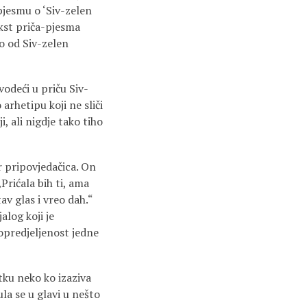
pjesmu o ‘Siv-zelen
ekst priča-pjesma
to od Siv-zelen
vodeći u priču Siv-
 arhetipu koji ne sliči
, ali nigdje tako tiho
er pripovjedačica. On
„Prićala bih ti, ama
v glas i vreo dah.“
log koji je
 opredjeljenost jedne
tku neko ko izaziva
ula se u glavi u nešto