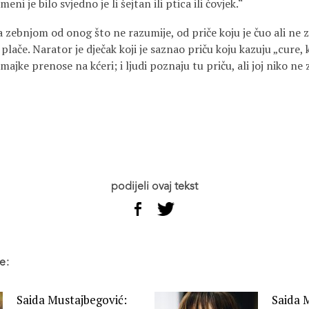
ni je bilo svjedno je li šejtan ili ptica ili čovjek.“
 zebnjom od onog što ne razumije, od priče koju je čuo ali ne zn
plače. Narator je dječak koji je saznao priču koju kazuju „cure, 
majke prenose na kćeri; i ljudi poznaju tu priču, ali joj niko ne 
podijeli ovaj tekst
e:
Saida Mustajbegović:
Saida 