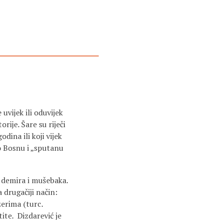
uvijek ili oduvijek
rije. Šare su riječi
ina ili koji vijek
o Bosnu i „sputanu
a demira i mušebaka.
 drugačiji način:
žerima (turc.
ite. Dizdarević je