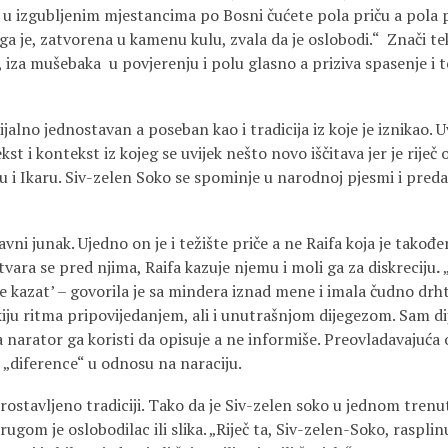
 u izgubljenim mjestancima po Bosni čućete pola priču a pola 
o ga je, zatvorena u kamenu kulu, zvala da je oslobodi.“ Znači t
 iza mušebaka u povjerenju i polu glasno a priziva spasenje i 
ijalno jednostavan a poseban kao i tradicija iz koje je iznikao. U
st i kontekst iz kojeg se uvijek nešto novo iščitava jer je riječ o
i Ikaru. Siv-zelen Soko se spominje u narodnoj pjesmi i predaji
lavni junak. Ujedno on je i težište priče a ne Raifa koja je takođ
atvara se pred njima, Raifa kazuje njemu i moli ga za diskreciju
.
 kazat’ – govorila je sa mindera iznad mene i imala čudno drhta
ju ritma pripovijedanjem, ali i unutrašnjom dijegezom. Sam dija
 narator ga koristi da opisuje a ne informiše. Preovladavajuća
i „diference“ u odnosu na naraciju.
prostavljeno tradiciji. Tako da je Siv-zelen soko u jednom trenu
rugom je oslobodilac ili slika. „Riječ ta, Siv-zelen-Soko, rasplin