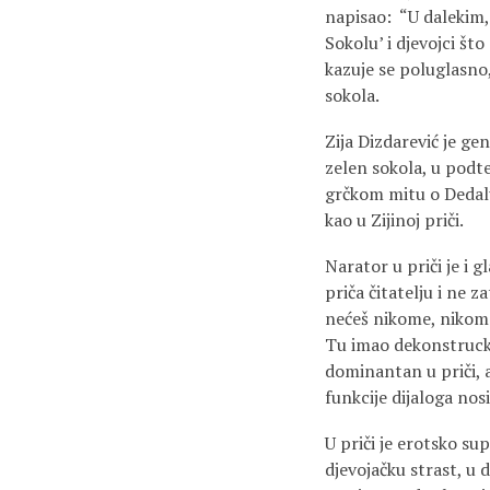
napisao: “U dalekim,
Sokolu’ i djevojci št
kazuje se poluglasno,
sokola.
Zija Dizdarević je gen
zelen sokola, u podtek
grčkom mitu o Dedalu 
kao u Zijinoj priči.
Narator u priči je i g
priča čitatelju i ne z
nećeš nikome, nikome
Tu imao dekonstrucki
dominantan u priči, a
funkcije dijaloga nos
U priči je erotsko su
djevojačku strast, u d