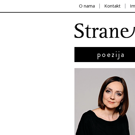
O nama
Kontakt
I
poezija