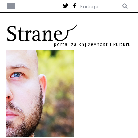
portal za književnost i kulturu
TIKA
ORI
T
SUM