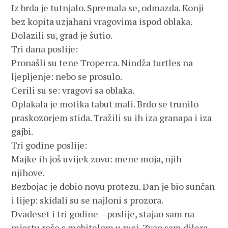
Iz brda je tutnjalo. Spremala se, odmazda. Konji
bez kopita uzjahani vragovima ispod oblaka.
Dolazili su, grad je šutio.
Tri dana poslije:
Pronašli su tene Troperca. Nindža turtles na
ljepljenje: nebo se prosulo.
Cerili su se: vragovi sa oblaka.
Oplakala je motika tabut mali. Brdo se trunilo
praskozorjem stida. Tražili su ih iza granapa i iza
gajbi.
Tri godine poslije:
Majke ih još uvijek zovu: mene moja, njih
njihove.
Bezbojac je dobio novu protezu. Dan je bio sunčan
i lijep: skidali su se najloni s prozora.
Dvadeset i tri godine – poslije, stajao sam na
mjestu roše s mobitelom u ruci. Zvao sam dilera