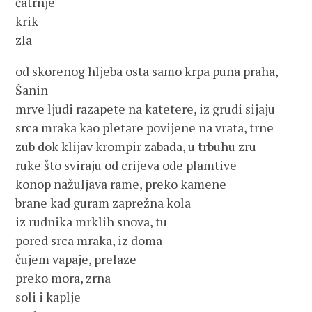
čatrnje
krik
zla
od skorenog hljeba osta samo krpa puna praha,
Šanin
mrve ljudi razapete na katetere, iz grudi sijaju
srca mraka kao pletare povijene na vrata, trne
zub dok klijav krompir zabada, u trbuhu zru
ruke što sviraju od crijeva ode plamtive
konop nažuljava rame, preko kamene
brane kad guram zaprežna kola
iz rudnika mrklih snova, tu
pored srca mraka, iz doma
čujem vapaje, prelaze
preko mora, zrna
soli i kaplje