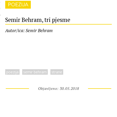
POEZIJA
 AUTORA
Semir Behram, tri pjesme
Autor/ica: Semir Behram
poezija
semir behram
strane
Objavljeno: 30.05.2018