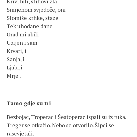
Krivi bili, stihovi zla
Smijehom svjedoče, oni
Slomiše krhke, staze
Tek uhodane dane
Grad mi ubili
Ubijen i sam
Krvari, i
Sanja, i
Ljubi,i
Mrje..
Tamo gdje su tri
Bezbojac, Troperac i Šestoperac ispali su iz ruka.
Treger se otkačio. Nebo se otvorilo. Šipci se
rascvjetali.