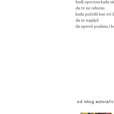
budi oprezna kada si
da te ne odnesu
kada poželiš kao svi 
da se napiješ
da spereš prašinu i b
od istog autora/ic