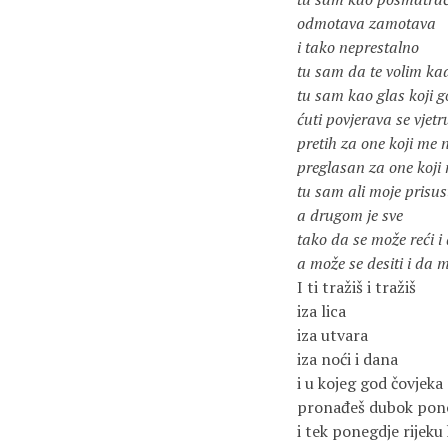
odmotava zamotava
i tako neprestalno
tu sam da te volim kad
tu sam kao glas koji g
ćuti povjerava se vjetr
pretih za one koji me 
preglasan za one koji
tu sam ali moje prisus
a drugom je sve
tako da se može reći 
a može se desiti i da 
I ti tražiš i tražiš
iza lica
iza utvara
iza noći i dana
i u kojeg god čovjeka 
pronađeš dubok ponor
i tek ponegdje rijeku 