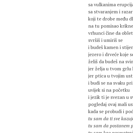
sa vulkanima erupci
sa stvaranjem i raza
koji te drobe među 
na tu pomisao krikn
vrhunci čine da oblet
svršiš i umiriš se
i budeš kamen i stije
jezero i drveće koje 
želiš da budeš na s
jer želja u tvom grlu
jer ptica u tvojim us
i budi se na svaku pr
uvijek si na početku
i jezik ti je svezan u 
pogledaj ovaj mali u
kada se probudi i po
tu sam da ti sve kazu
tu sam da postanem pr
tu sam kao posmatrač