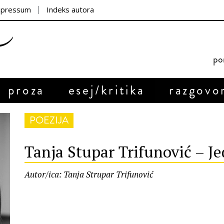
mpressum
Indeks autora
por
proza
esej/kritika
razgovo
POEZIJA
Tanja Stupar Trifunović – J
Autor/ica: Tanja Strupar Trifunović