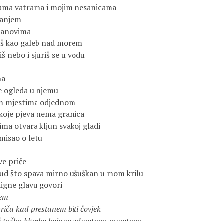
jama vatrama i mojim nesanicama
ranjem
dlanovima
eš kao galeb nad morem
iš nebo i sjuriš se u vodu
na
se ogleda u njemu
vim mjestima odjednom
 koje pjeva nema granica
tima otvara kljun svakoj gladi
imisao o letu
sve priče
sud što spava mirno ušuškan u mom krilu
digne glavu govori
jem
iča kad prestanem biti čovjek
 tačka klupko koje se odmotava zamotava