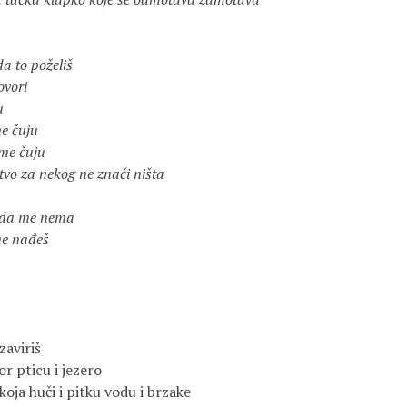
a to poželiš
ovori
u
ne čuju
 me čuju
tvo za nekog ne znači ništa
i da me nema
me nađeš
zaviriš
 pticu i jezero
koja huči i pitku vodu i brzake