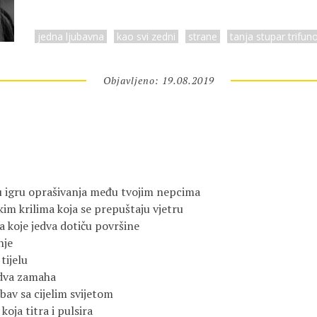
jedna ljubavna
kao svi zedni
strane
tanja stupar trifun
Objavljeno: 19.08.2019
aju igru oprašivanja među tvojim nepcima
kim krilima koja se prepuštaju vjetru
 koje jedva dotiču površine
nje
tijelu
 dva zamaha
bav sa cijelim svijetom
oja titra i pulsira