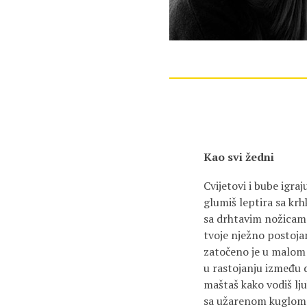
Kao svi žedni
Cvijetovi i bube igr
glumiš leptira sa krh
sa drhtavim nožicama
tvoje nježno postoja
zatočeno je u malom 
u rastojanju između
maštaš kako vodiš lju
sa užarenom kuglom k