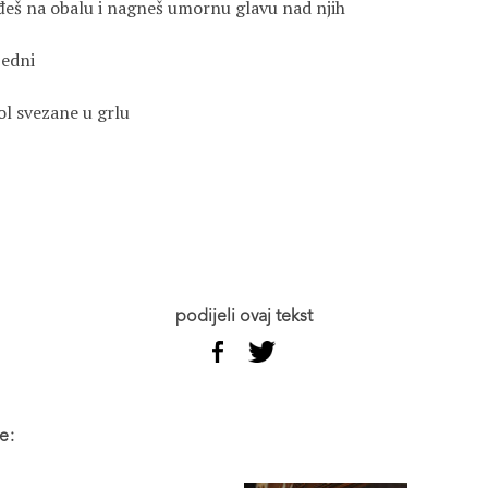
đeš na obalu i nagneš umornu glavu nad njih
žedni
ol svezane u grlu
podijeli ovaj tekst
e: