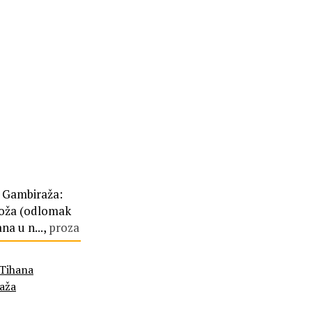
 Gambiraža:
oža (odlomak
na u n...,
proza
Tihana
aža