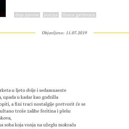
dvije pjesme
poezija
tihana gambiraza
Objavljeno: 11.07.2019
keta u ljeto dvije i sedamnaeste
, upada u kadar kao godzilla
iti, a fini traci nostalgije pretvorit će se
ultano troše zalihe feritina i plešu
skova,
ina soba koja vonja na užeglu mokraću