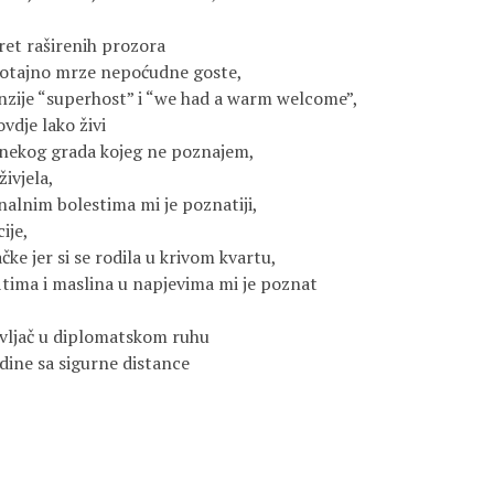
ret raširenih prozora
 potajno mrze nepoćudne goste,
enzije “superhost” i “we had a warm welcome”,
vdje lako živi
e nekog grada kojeg ne poznajem,
ivjela,
nalnim bolestima mi je poznatiji,
ije,
ke jer si se rodila u krivom kvartu,
fitima i maslina u napjevima mi je poznat
tavljač u diplomatskom ruhu
dine sa sigurne distance