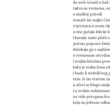
da neće izrasti u baš t
takva su vremena, one
o muškoj prirodi
tumače im majke i bak
zvjerstava u svom vij
a one gutaju lekcije 
i kasnije malo plaču 
potom poprave šmink
dočekaju ga s najšir
s vremenom otvrdn
i svojim kćerima pren
kako je svaka žena o
i budu li nedoličnog
otac će im vratom za
a očevi se blago smij
i u svojim sedamnae
ne vide potrganu krv
koju su jednom odbaci