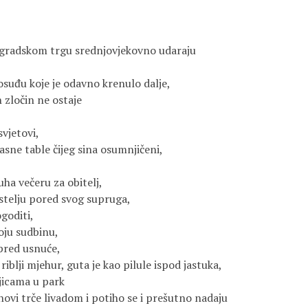
 gradskom trgu srednjovjekovno udaraju
suđu koje je odavno krenulo dalje,
 zločin ne ostaje
svjetovi,
sne table čijeg sina osumnjičeni,
ha večeru za obitelj,
ostelju pored svog supruga,
goditi,
oju sudbinu,
 pred usnuće,
riblji mjehur, guta je kao pilule ispod jastuka,
ljicama u park
novi trče livadom i potiho se i prešutno nadaju