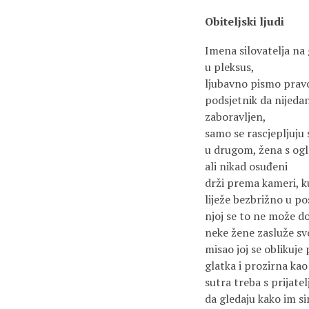
Obiteljski ljudi
Imena silovatelja na
u pleksus,
ljubavno pismo pravo
podsjetnik da nijedan
zaboravljen,
samo se rascjepljuju 
u drugom, žena s ogla
ali nikad osuđeni
drži prema kameri, ku
liježe bezbrižno u p
njoj se to ne može do
neke žene zasluže sv
misao joj se oblikuje
glatka i prozirna kao 
sutra treba s prijate
da gledaju kako im si