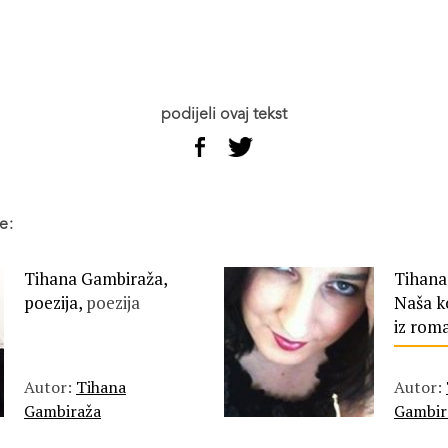
podijeli ovaj tekst
e:
Tihana Gambiraža,
Tihana
poezija,
poezija
Naša k
iz roma
Autor:
Tihana
Autor:
Gambiraža
Gambir