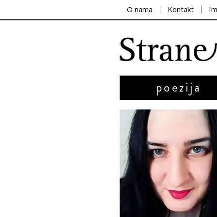
O nama
Kontakt
I
poezija