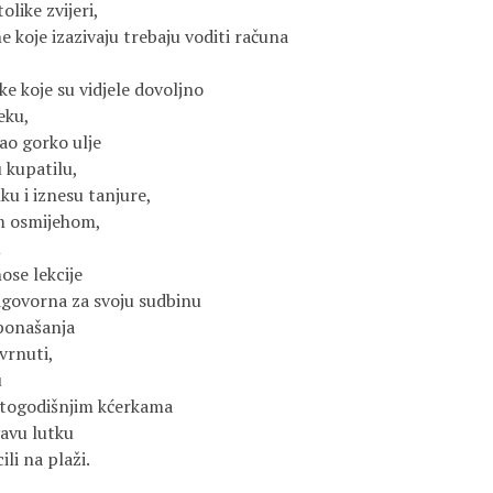
olike zvijeri,
 koje izazivaju trebaju voditi računa
e koje su vidjele dovoljno
eku,
kao gorko ulje
u kupatilu,
u i iznesu tanjure,
im osmijehom,
u
ose lekcije
dgovorna za svoju sudbinu
 ponašanja
vrnuti,
u
stogodišnjim kćerkama
avu lutku
li na plaži.