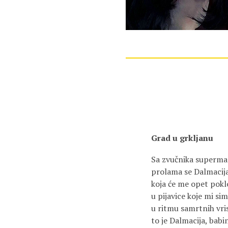
Grad u grkljanu
Sa zvučnika supermar
prolama se Dalmacija
koja će me opet poklop
u pijavice koje mi sim
u ritmu samrtnih vri
to je Dalmacija, bab