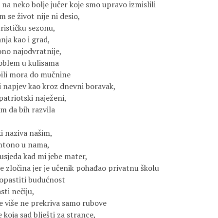
na neko bolje jučer koje smo upravo izmislili
m se život nije ni desio,
urističku sezonu,
anja kao i grad,
 ono najodvratnije,
roblem u kulisama
pili mora do mučnine
ki napjev kao kroz dnevni boravak,
patriotski naježeni,
m da bih razvila
ki naziva našim,
htono u nama,
usjeda kad mi jebe mater,
e zločina jer je učenik pohađao privatnu školu
pastiti budućnost
ti nečiju,
e više ne prekriva samo rubove
 koja sad blješti za strance,