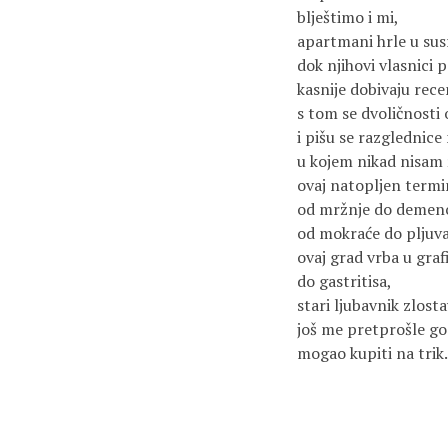
blještimo i mi,
apartmani hrle u sus
dok njihovi vlasnici
kasnije dobivaju rec
s tom se dvoličnosti o
i pišu se razglednic
u kojem nikad nisam ž
ovaj natopljen termi
od mržnje do demenc
od mokraće do pljuvač
ovaj grad vrba u gra
do gastritisa,
stari ljubavnik zlos
još me pretprošle go
mogao kupiti na trik.