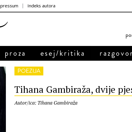
mpressum
Indeks autora
por
proza
esej/kritika
razgovo
POEZIJA
Tihana Gambiraža, dvije pj
Autor/ica: Tihana Gambiraža