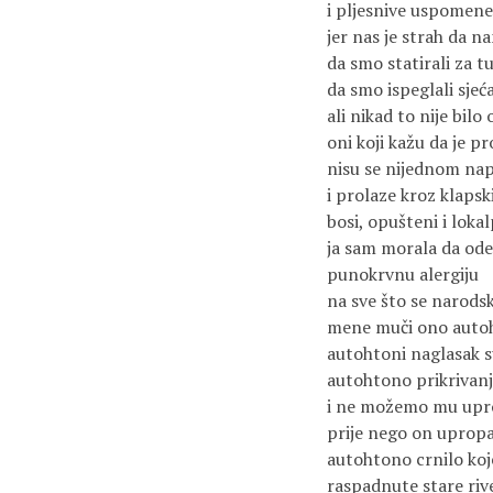
i pljesnive uspomene 
jer nas je strah da na
da smo statirali za t
da smo ispeglali sjeć
ali nikad to nije bilo
oni koji kažu da je p
nisu se nijednom na
i prolaze kroz klaps
bosi, opušteni i lokal
ja sam morala da ode
punokrvnu alergiju
na sve što se narods
mene muči ono auto
autohtoni naglasak s
autohtono prikrivanj
i ne možemo mu upro
prije nego on upropas
autohtono crnilo koj
raspadnute stare rive