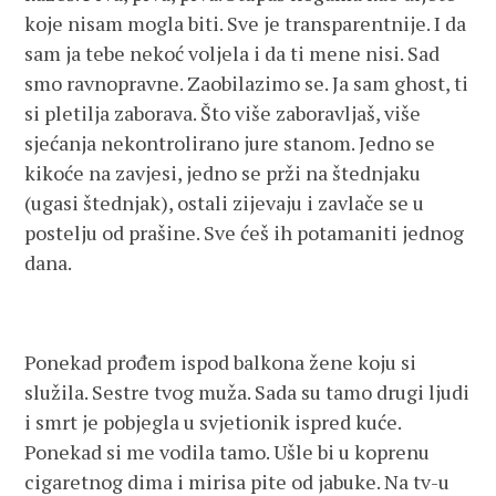
koje nisam mogla biti. Sve je transparentnije. I da
sam ja tebe nekoć voljela i da ti mene nisi. Sad
smo ravnopravne. Zaobilazimo se. Ja sam ghost, ti
si pletilja zaborava. Što više zaboravljaš, više
sjećanja nekontrolirano jure stanom. Jedno se
kikoće na zavjesi, jedno se prži na štednjaku
(ugasi štednjak), ostali zijevaju i zavlače se u
postelju od prašine. Sve ćeš ih potamaniti jednog
dana.
Ponekad prođem ispod balkona žene koju si
služila. Sestre tvog muža. Sada su tamo drugi ljudi
i smrt je pobjegla u svjetionik ispred kuće.
Ponekad si me vodila tamo. Ušle bi u koprenu
cigaretnog dima i mirisa pite od jabuke. Na tv-u