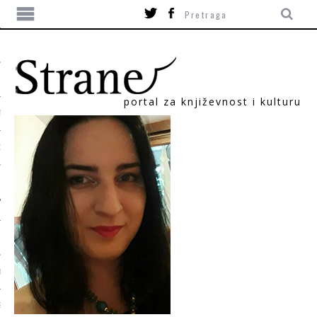
portal za književnost i kulturu
TIKA
ORI
T
SUM