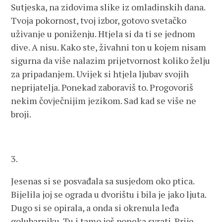
Sutjeska, na zidovima slike iz omladinskih dana.
Tvoja pokornost, tvoj izbor, gotovo svetačko
uživanje u poniženju. Htjela si da ti se jednom
dive. A nisu. Kako ste, živahni ton u kojem nisam
sigurna da više nalazim prijetvornost koliko želju
za pripadanjem. Uvijek si htjela ljubav svojih
neprijatelja. Ponekad zaboraviš to. Progovoriš
nekim čovječnijim jezikom. Sad kad se više ne
broji.
3.
Jesenas si se posvađala sa susjedom oko ptica.
Bijelila joj se ograda u dvorištu i bila je jako ljuta.
Dugo si se opirala, a onda si okrenula leđa
golubarniku. Tu i tamo još poneka svrati. Prije