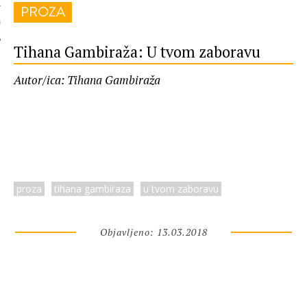
PROZA
 AUTORA
Tihana Gambiraža: U tvom zaboravu
Autor/ica: Tihana Gambiraža
proza
tihana gambiraza
u tvom zaboravu
Objavljeno: 13.03.2018