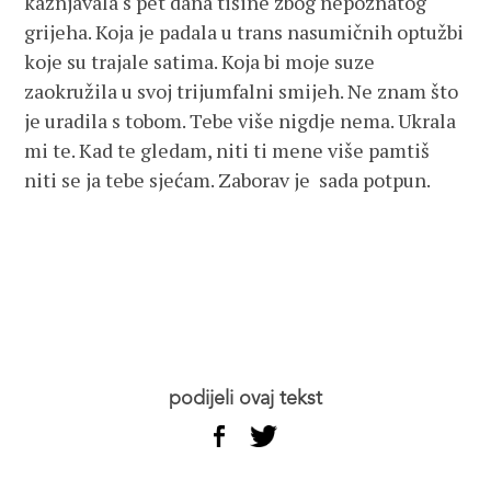
kažnjavala s pet dana tišine zbog nepoznatog
grijeha. Koja je padala u trans nasumičnih optužbi
koje su trajale satima. Koja bi moje suze
zaokružila u svoj trijumfalni smijeh. Ne znam što
je uradila s tobom. Tebe više nigdje nema. Ukrala
mi te. Kad te gledam, niti ti mene više pamtiš
niti se ja tebe sjećam. Zaborav je sada potpun.
podijeli ovaj tekst