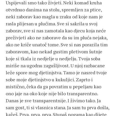
Uspijevali smo tako živjeti. Neki komad kruha
otvrdnuo danima na stolu, spremljen za ptice,
neki zaborav kao magla u zraku od koje nam je
rasla plijesan u plućima. Sve si sakrila u svoj
zaborav, sve si nas zamotala kao djecu koja neće
preživjeti ako ne zaborave da su im pluća nejaka,
ako ne kriče unatoč tome. Sve si nas porazila tim
zaboravom, kao nekad gustim pletivom šutnje
koje si tkala iz nedjelje u nedjelju. Tvoja soba
miriše na ugodnu zagušljivost. U njoj razbacane
leže spore mog djetinjstva. Tamo je nasred tvoje
sobe moje djetinjstvo u kukuljici. Zaprto i
mistično, čeka da ga povratim u pepeljaru kao
ono jaje na oko koje nije bilo transparentno.
Danas je sve transparentnije. I živimo tako. Ja
sam gost, ti si vlasnica stana. Ja sam tu prva došla,
kažeš. Prva, prva, prva. Stupaš nogama kao dijete