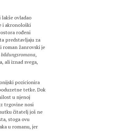
i lakše ovladao
 i akronološki
prostora rođeni
ta predstavljaju za
ki roman žanrovski je
,
bildungsromana
,
, ali iznad svega,
nijski pozicionira
 poduzetne tetke. Dok
ilost u njenoj
iz trgovine nosi
utku čitatelj još ne
sta, stoga ovu
naka u romanu, jer