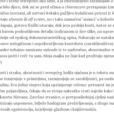
kove i scene svireposti oko sebe, a ja izbezumljeno razmišljam
a bilo djece, dok mi se pred očima u
chiaroscuro
pretapanju izm
no izrezani, ali ustvari itekako pažljivo kolažirani prizori iz lo
staju
sfumato
ili
off screen
, no i tako zamućeni ‘snimci’ u kolorit
paju, gotovo fizički utucaju, dok jeza probija kosti. Autor se 
i barem podnošljivom detalju izoliranom iz šire slike, no upra
utalnije od epskog dokumentarističkog opisa. Nabacuju se natukn
u posve nelogičnom i neprihvatljivom kontekstu (zarobljeništvo
i naoko nehajno nanizane epizode iz te nadrealne, abnormalne s
mora javiti i reći: tu sam. Moja majka ne čuje kad pročitaju nje
9)
ti i straha, okrutnosti i sveopćeg ludila ojačana je u tekstu m
 izmjenjuje s primirjima, razmjenjuju se zarobljenici, pa onda 
lisu. Evo jedne vinjete koja oprimjeruje rečeno: petnaest im j
im prijateljima, čekaju da se struja nakratko vrati najviše kako
kazetu Nirvane. Završne stranice, u pretposljednjoj cjelini nas
riziraju uspomene, bilježe hodogram preživljavanja, s druge nu
enih egzistencija, iscjeljenje glazbom i književnošću.