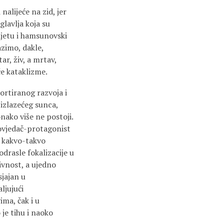
alijeće na zid, jer
glavlja koja su
ijetu i hamsunovski
azimo, dakle,
ar, živ, a mrtav,
će kataklizme.
bortiranog razvoja i
izlazećeg sunca,
onako više ne postoji.
povjedač-protagonist
a kakvo-takvo
drasle fokalizacije u
vnost, a ujedno
sjajan u
aljujući
ima, čak i u
 je tihu i naoko