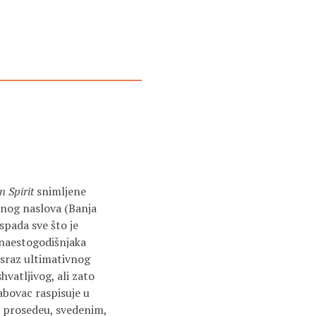
n Spirit
snimljene
enog naslova (Banja
spada sve što je
naestogodišnjaka
, sraz ultimativnog
vatljivog, ali zato
abovac raspisuje u
m prosedeu, svedenim,