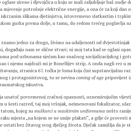
 oglase sirene i djevojčica u koju se mali zaljubljuje baš ondje 
 mjerenje potrošnje električne energije, a ona će za koji dan oti
m iskrzanim slikama djetinjstva, istovremeno slatkastim i trpk
rukom gurka prema dolje, u tamu, do redom trećeg poglavlja n
e znamo jedno za drugo, živimo na udaljenosti od dvjestotinjak 
ki, događaju nam se slične stvari; ni moj tata kad se oglasi opas
odruma pod uzbunama sjećam kao snažnog socijalizacijskog i goto
kao i njemu najdraži mi je Bonellijev strip. A onda nagli rez 
čitavanju, stranica 67. točka je loma koja čini supstancijalnu ra
činog i protagonistovog, tu se nevina
coming of age
pripovijest i
traumatskog iskustva.
 ja unatoč povremenoj zračnoj opasnosti, uznemirujućim vijesti
 u šesti razred, taj moj vršnjak, neimenovani fokalizator, ulazi
 tatom, kojeg su
muškarci u maskirnim uniformama
nešto ranij
ku mjesta „na kojem se ne smije plakati“, a gdje će provesti 
je ostati bez čitavog svog dječjeg života. Dječak zamišlja da je 