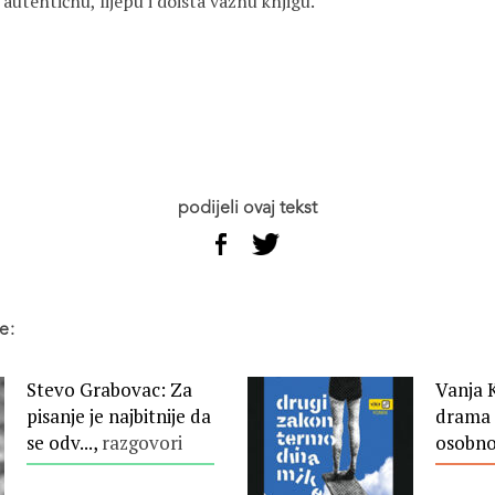
 autentičnu, lijepu i doista važnu knjigu.
podijeli ovaj tekst
e:
Stevo Grabovac: Za
Vanja 
pisanje je najbitnije da
drama 
se odv...,
razgovori
osobn