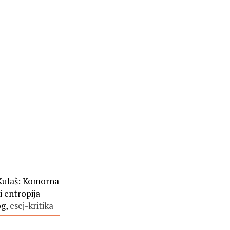
Kulaš: Komorna
i entropija
og,
esej-kritika