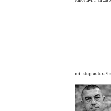
jednostavnu, ali zato
od istog autora/ic