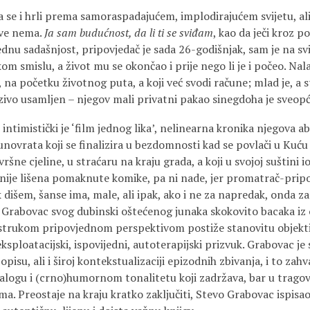
 se i hrli prema samoraspadajućem, implodirajućem svijetu, ali n
ive nema.
Ja sam budućnost, da li ti se sviđam
, kao da ječi kroz po
dnu sadašnjost, pripovjedač je sada 26-godišnjak, sam je na sv
kom smislu, a život mu se okončao i prije nego li je i počeo. Nal
 na početku životnog puta, a koji već svodi račune; mlad je, a st
ezivo usamljen – njegov mali privatni pakao sinegdoha je sveop
c
intimistički je ‘film jednog lika’, nelinearna kronika njegova a
ovrata koji se finalizira u bezdomnosti kad se povlači u Kuću 
vršne cjeline, u straćaru na kraju grada, a koji u svojoj suštini i
ča nije lišena pomaknute komike, pa ni nade, jer promatrač-pri
k dišem, šanse ima, male, ali ipak, ako i ne za napredak, onda z
Grabovac svog dubinski oštećenog junaka skokovito bacaka iz o
ostrukom pripovjednom perspektivom postiže stanovitu objekti
eksploatacijski, ispovijedni, autoterapijski prizvuk. Grabovac je 
opisu, ali i široj kontekstualizaciji epizodnih zbivanja, i to zahv
logu i (crno)humornom tonalitetu koji zadržava, bar u tragov
a. Preostaje na kraju kratko zaključiti, Stevo Grabovac ispisao