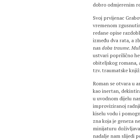
dobro odmjerenim r
Svoj prvijenac Grabova
vremenom zgusnutim 
redane opise razdoblj
između dva rata, a z
nas
doba traume
.
Mul
ustvari poprilično h
obiteljskog romana, a
tzv. traumatske knjiž
Roman se otvara u an
kao inertan, dekintir
u uvodnom dijelu na
improviziranoj radnji
kiselu vodu i pomogne
zna koja je geneza ne
minijaturu doživljav
nadalje nam slijedi p