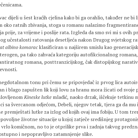
ečenicama.
c dijeli u šest kraćih cjelina kako bi ga orahlio, također ne bi l
oko ratnih zbivanja, stoga u romanu nalazimo fragmentirane
a prije, za vrijeme i poslije rata. Izgleda da smo svi mi s ovih 
bog učestalosti ratovanja desetljeća nakon Drugog svjetskog ra
at albino komarac
klasificiran u najširem smislu kao generacijs
eterogen, pa tako zahvaća kategoriju autofikcionalnog romana
ntiratnog romana, posttranzicijskog, čak distopijskog narativa
evnosti.
egdotalnom tonu pri čemu se pripovjedač iz prvog lica autoiro
an i blago zapušten lik koji lovu za hranu mora žicati od svoje
slovljenom
Kineske lutke
mladić, naoko drzak, iščekuje tetkinu m
ci sa švercanom odjećom, Debeli, njegov tetak, tjera ga da mu 
 premještati lutke za izlog od kojih ovaj ima fobiju. U tom tren
povoljne životne situacije u kojoj zatječe središnjeg protagoni
a vrlo komičnom, no to je otprilike prva i zadnja takvog predz
ostupno i nepopravljivo zatamnjenje slike.