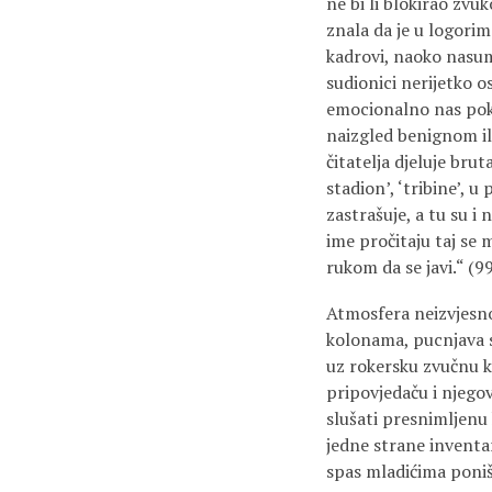
ne bi li blokirao zvu
znala da je u logorim
kadrovi, naoko nasumič
sudionici nerijetko o
emocionalno nas pokla
naizgled benignom il
čitatelja djeluje br
stadion’, ‘tribine’, 
zastrašuje, a tu su 
ime pročitaju taj se 
rukom da se javi.“ (9
Atmosfera neizvjesnos
kolonama, pucnjava se
uz rokersku zvučnu ku
pripovjedaču i njegov
slušati presnimljenu 
jedne strane inventa
spas mladićima poništ