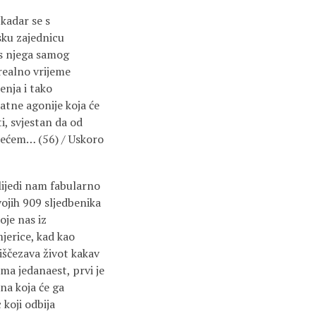
 kadar se s
sku zajednicu
 s njega samog
realno vrijeme
enja i tako
ratne agonije koja će
i, svjestan da od
ljećem… (56) / Uskoro
lijedi nam fabularno
ojih 909 sljedbenika
oje nas iz
jerice, kad kao
ščezava život kakav
ma jedanaest, prvi je
na koja će ga
 koji odbija