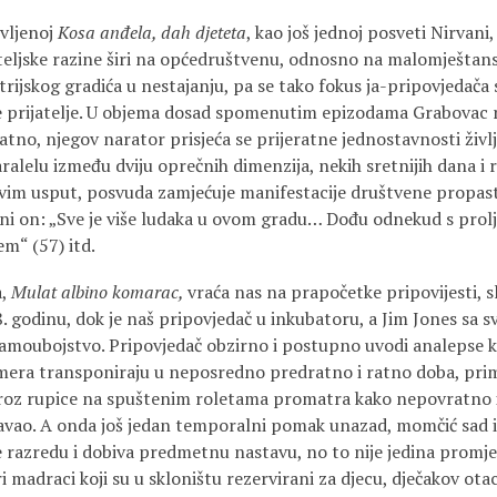
ovljenoj
Kosa anđela, dah djeteta
, kao još jednoj posveti Nirvani,
iteljske razine širi na općedruštvenu, odnosno na malomještan
ijskog gradića u nestajanju, pa se tako fokus ja-pripovjedača
e prijatelje. U objema dosad spomenutim epizodama Grabovac 
atno, njegov narator prisjeća se prijeratne jednostavnosti življ
ralelu između dviju oprečnih dimenzija, nekih sretnijih dana i 
asvim usput, posvuda zamjećuje manifestacije društvene propast
t ni on: „Sve je više ludaka u ovom gradu… Dođu odnekud s pro
em“ (57) itd.
a,
Mulat albino komarac,
vraća nas na prapočetke pripovijesti, s
 godinu, dok je naš pripovjedač u inkubatoru, a Jim Jones sa sv
samoubojstvo. Pripovjedač obzirno i postupno uvodi analepse k
mera transponiraju u neposredno predratno i ratno doba, prim
kroz rupice na spuštenim roletama promatra kako nepovratno i
avao. A onda još jedan temporalni pomak unazad, momčić sad i
e razredu i dobiva predmetnu nastavu, no to nije jedina promje
i madraci koji su u skloništu rezervirani za djecu, dječakov otac