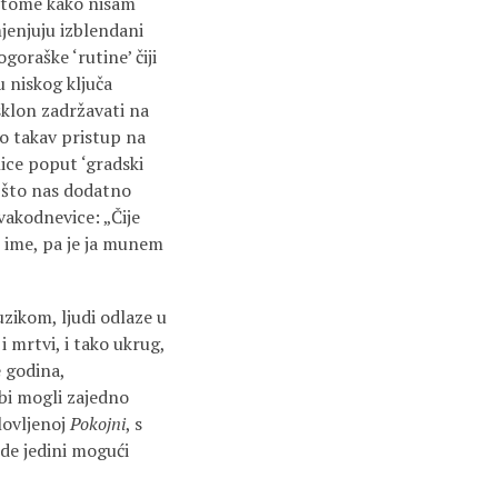
 o tome kako nisam
jenjuju izblendani
goraške ‘rutine’ čiji
u niskog ključa
sklon zadržavati na
vo takav pristup na
ice poput ‘gradski
) što nas dodatno
vakodnevice: „Čije
no ime, pa je ja munem
uzikom, ljudi odlaze u
i mrtvi, i tako ukrug,
e godina,
 bi mogli zajedno
lovljenoj
Pokojni
, s
de jedini mogući