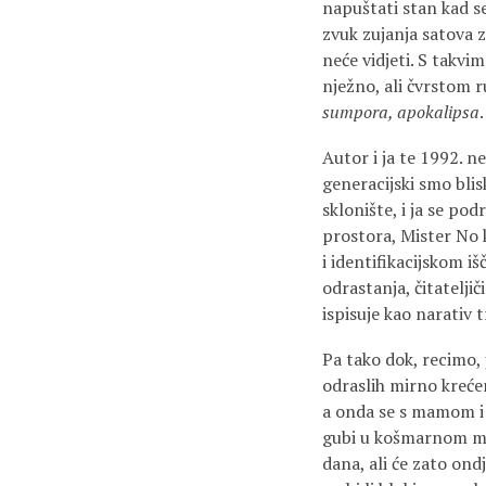
napuštati stan kad se
zvuk zujanja satova za
neće vidjeti. S takvi
nježno, ali čvrstom 
sumpora, apokalipsa
.
Autor i ja te 1992. n
generacijski smo blis
sklonište, i ja se p
prostora, Mister No 
i identifikacijskom iš
odrastanja, čitatelji
ispisuje kao narativ 
Pa tako dok, recimo,
odraslih mirno krećem
a onda se s mamom i
gubi u košmarnom mra
dana, ali će zato ond