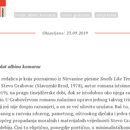
mulat albino komarac
stevo grabovac
vanja kulas
Objavljeno: 23.09.2019
lat albino komarac
c
redalica je koju poznajemo iz Nirvanine pjesme
Smells Like Tee
je Stevo Grabovac (Slavonski Brod, 1978), autor romana istoim
19), na pragu tinejdžerske dobi, dok se istodobno oko njega ra
lio. U Grabovčevom romanu nalazimo upravo jednog takvog tri
ji još nije dospio razumjeti, a on se već silovito urušava. Baš to
anog u razvoju zdravog, pametnog, oštrookog dječaka i jedva sh
eopćeg propadanja moralnih i materijalnih vrijednosti Stevo Gr
iju. Čini to eliptično, ponegdje poetično, u minimalističko