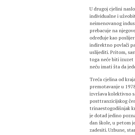
U drugoj cjelini nasl
individualne i užeob
neimenovanog industr
prebacuje na njegov
određuje kao poslijer
indirektno povlači pa
uslijediti. Pritom, s
toga neće biti izuze
neću imati šta da jed
Treća cjelina od kraj
premotavanje u 1978.
izvršava kolektivno 
posttranzicijskog če
trinaestogodišnjak 
je dotad jedino pozn
dan škole, u petom j
zadesiti. Uzbune, star