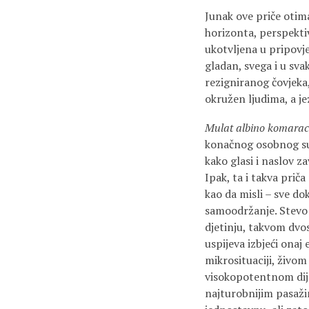
Junak ove priče otima
horizonta, perspekt
ukotvljena u pripovje
gladan, svega i u sva
rezigniranog čovjeka,
okružen ljudima, a j
Mulat albino komara
konačnog osobnog sun
kako glasi i naslov za
Ipak, ta i takva pri
kao da misli – sve do
samoodržanje. Stevo 
djetinju, takvom dv
uspijeva izbjeći onaj 
mikrosituaciji, živom 
visokopotentnom dija
najturobnijim pasažim