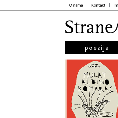
O nama
Kontakt
I
poezija