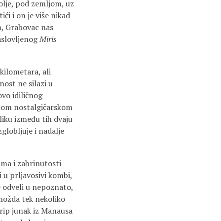
dolje, pod zemljom, uz
ći i on je više nikad
im, Grabovac nas
aslovljenog
Miris
kilometara, ali
nost ne silazi u
vo idiličnog
u mom nostalgičarskom
zliku između tih dvaju
zglobljuje i nadalje
ma i zabrinutosti
 u prljavosivi kombi,
e odveli u nepoznato,
možda tek nekoliko
strip junak iz Manausa