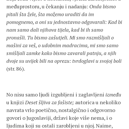
međuprostoru, u čekanju i nadanju:
Onda bismo
pitali šta žele, šta možemo uraditi da im
pomognemo, a oni su jednostavno odgovarali: Kad bi
nam samo dali njihova tijela, kad bi ih samo
pronašli. Tu bismo zašutjeli. Mi smo razmišljali o
mašini za veš, o udobnim madracima, mi smo samo
smišljali zamke kako bismo zavarali patnju, a njih
dvoje su uvijek bili na oprezu: tvrdoglavi u svojoj boli
(str. 86).
No nisu samo ljudi izgubljeni i zaglavljeni
između
u knjizi
Deset šljiva za fašiste;
autorica u nekoliko
navrata vrlo poetično, nostalgično i odgovorno
govori o Jugoslaviji, državi koje više nema, i o
ljudima koji su ostali zarobljeni u njoj. Naime,