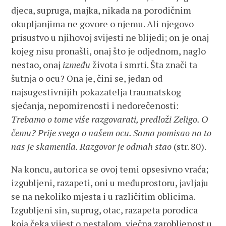
djeca, supruga, majka, nikada na porodičnim
okupljanjima ne govore o njemu. Ali njegovo
prisustvo u njihovoj svijesti ne blijedi; on je onaj
kojeg nisu pronašli, onaj što je odjednom, naglo
nestao, onaj
između
života i smrti. Šta znači ta
šutnja o ocu? Ona je, čini se, jedan od
najsugestivnijih pokazatelja traumatskog
sjećanja, nepomirenosti i nedorečenosti:
Trebamo o tome više razgovarati, predloži Zeligo. O
čemu? Prije svega o našem ocu. Sama pomisao na to
nas je skamenila. Razgovor je odmah stao
(str. 80).
Na koncu, autorica se ovoj temi opsesivno vraća;
izgubljeni, razapeti, oni u međuprostoru, javljaju
se na nekoliko mjesta i u različitim oblicima.
Izgubljeni sin, suprug, otac, razapeta porodica
koja čeka vijest o nestalom, vječna zarobljenost u