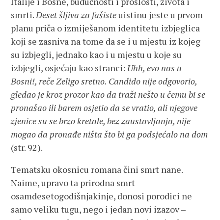
Italije i Bosne, budućnosti i prošlosti, života i
smrti.
Deset šljiva za fašiste
uistinu jeste u prvom
planu priča o izmiješanom identitetu izbjeglica
koji se zasniva na tome da se i u mjestu iz kojeg
su izbjegli, jednako kao i u mjestu u koje su
izbjegli, osjećaju kao stranci:
Uhh, evo nas u
Bosni!, reče Zeligo sretno. Candido nije odgovorio,
gledao je kroz prozor kao da traži nešto u čemu bi se
pronašao ili barem osjetio da se vratio, ali njegove
zjenice su se brzo kretale, bez zaustavljanja, nije
mogao da pronađe ništa što bi ga podsjećalo na dom
(str. 92).
Tematsku okosnicu romana čini smrt nane.
Naime, upravo ta prirodna smrt
osamdesetogodišnjakinje, donosi porodici ne
samo veliku tugu, nego i jedan novi izazov –