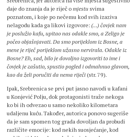
Srebrenica, jer autorica na više mjesta sugestivno
daje do znanja da je riječ o
mjestu
svima
poznatom, i koje po nečemu kod svih izaziva
nelagodu kada ga likovi izgovore:
(…) čovjek nam
je poslužio kafu, upitao nas odakle smo, a Zeligo je
počeo objašnjavati. Da smo porijeklom iz Bosne, a
mene je riječ porijeklom užasno nervirala. Odakle iz
Bosne? Eh, sad, bilo je dovoljno izgovoriti to ime i
čovjek je zašutio, spustio pogled i odmahnuo glavom,
kao da želi poručiti da nema riječi
(str. 79).
Ipak, Srebrenica se prvi put jasno navodi u kafani
u Konjević Polju, dok protagonisti traže nekoga
ko bi ih odvezao u samo nekoliko kilometara
udaljenu kuću. Također, autorica ponovo sugeriše
da je sam spomen tog grada dovoljan da probudi
različite emocije: kod nekih suosjećanje, kod