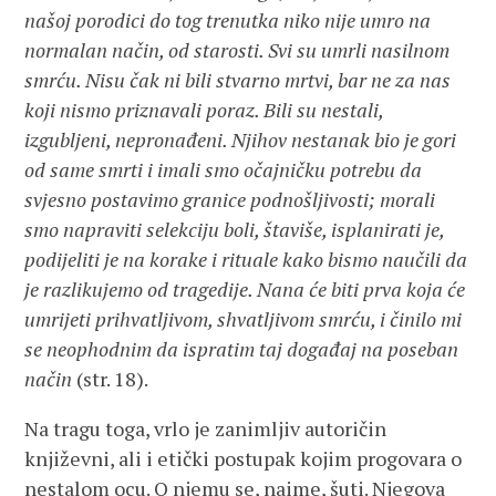
našoj porodici do tog trenutka niko nije umro na
normalan način, od starosti. Svi su umrli nasilnom
smrću. Nisu čak ni bili stvarno mrtvi, bar ne za nas
koji nismo priznavali poraz. Bili su nestali,
izgubljeni, nepronađeni. Njihov nestanak bio je gori
od same smrti i imali smo očajničku potrebu da
svjesno postavimo granice podnošljivosti; morali
smo napraviti selekciju boli, štaviše, isplanirati je,
podijeliti je na korake i rituale kako bismo naučili da
je razlikujemo od tragedije. Nana će biti prva koja će
umrijeti prihvatljivom, shvatljivom smrću, i činilo mi
se neophodnim da ispratim taj događaj na poseban
način
(str. 18).
Na tragu toga, vrlo je zanimljiv autoričin
književni, ali i etički postupak kojim progovara o
nestalom ocu. O njemu se, naime, šuti. Njegova