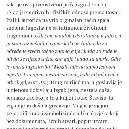
iako je ovo prvenstveno priča izgrađena na
relaciji emotivnih i fizičkih odnosa prema Bosni i
Italiji, autorica na vrlo orginalan način spaja
sudbinu Jugoslavije sa intimnom životnom
tragedijom:
Ušli smo u autobusku stanicu u Jajcu, a
ja sam razmišljala o tome kako je čudno da za
određene stvari tačno znamo gdje i kada su rođene,
ali da se rijetko tačno zna gdje i kada su umrle. Gdje
je umrla Jugoslavija? Možda nije na samo jednom
mjestu. I sa njom, nestali su i oni, a da nikad nismo
otkrili gdje
(str. 95). Drugim riječima, Jugoslavija je
u njenom doživljaju izgubljena, nestala duša,
jednako kao što je to u knjizi i otac. Štaviše, tu
izgubljenu dušu Jugoslavije, Mujčić je sjajno
personificirala i simbolizirala u liku čovjeka koji
bez dokumenata, ličnih stvari, poput utvare,
neprestano boravi na granici, nemoćan da igdje