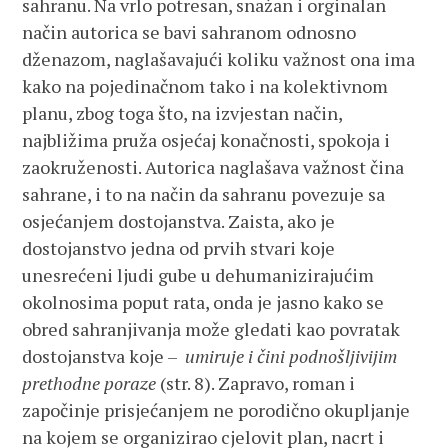
sahranu. Na vrlo potresan, snažan i orginalan
način autorica se bavi sahranom odnosno
dženazom, naglašavajući koliku važnost ona ima
kako na pojedinačnom tako i na kolektivnom
planu, zbog toga što, na izvjestan način,
najbližima pruža osjećaj konačnosti, spokoja i
zaokruženosti. Autorica naglašava važnost čina
sahrane, i to na način da sahranu povezuje sa
osjećanjem dostojanstva. Zaista, ako je
dostojanstvo jedna od prvih stvari koje
unesrećeni ljudi gube u dehumanizirajućim
okolnosima poput rata, onda je jasno kako se
obred sahranjivanja može gledati kao povratak
dostojanstva koje –
umiruje i čini podnošljivijim
prethodne poraze
(str. 8). Zapravo, roman i
započinje prisjećanjem ne porodično okupljanje
na kojem se organizirao cjelovit plan, nacrt i