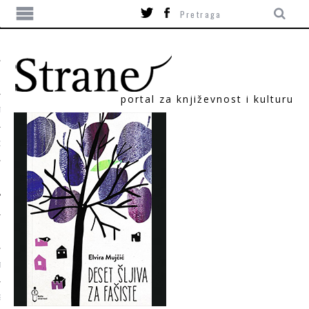
portal za književnost i kulturu
TIKA
ORI
T
SUM