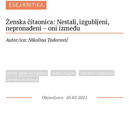
ESEJ/KRITIKA
 AUTORA
Ženska čitaonica: Nestali, izgubljeni,
nepronađeni – oni između
Autor/ica: Nikolina Todorović
deset sljiva za fasiste
elvira mujcic
nikolina todorović
zenska citaonica
Objavljeno: 10.02.2021