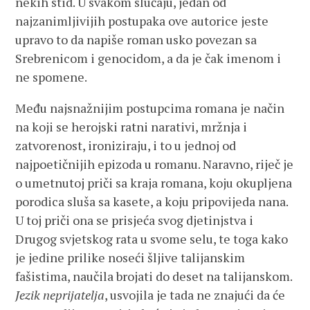
nekih stid. U svakom slučaju, jedan od
najzanimljivijih postupaka ove autorice jeste
upravo to da napiše roman usko povezan sa
Srebrenicom i genocidom, a da je čak imenom i
ne spomene.
Među najsnažnijim postupcima romana je način
na koji se herojski ratni narativi, mržnja i
zatvorenost, ironiziraju, i to u jednoj od
najpoetičnijih epizoda u romanu. Naravno, riječ je
o umetnutoj priči sa kraja romana, koju okupljena
porodica sluša sa kasete, a koju pripovijeda nana.
U toj priči ona se prisjeća svog djetinjstva i
Drugog svjetskog rata u svome selu, te toga kako
je jedine prilike noseći šljive talijanskim
fašistima, naučila brojati do deset na talijanskom.
Jezik neprijatelja
, usvojila je tada ne znajući da će