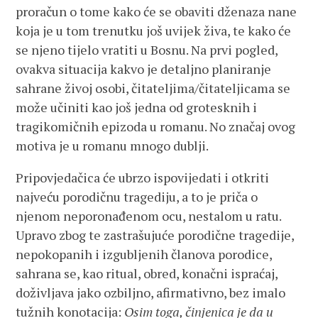
proračun o tome kako će se obaviti dženaza nane
koja je u tom trenutku još uvijek živa, te kako će
se njeno tijelo vratiti u Bosnu. Na prvi pogled,
ovakva situacija kakvo je detaljno planiranje
sahrane živoj osobi, čitateljima/čitateljicama se
može učiniti kao još jedna od grotesknih i
tragikomičnih epizoda u romanu. No značaj ovog
motiva je u romanu mnogo dublji.
Pripovjedačica će ubrzo ispovijedati i otkriti
najveću porodičnu tragediju, a to je priča o
njenom neporonađenom ocu, nestalom u ratu.
Upravo zbog te zastrašujuće porodične tragedije,
nepokopanih i izgubljenih članova porodice,
sahrana se, kao ritual, obred, konačni ispraćaj,
doživljava jako ozbiljno, afirmativno, bez imalo
tužnih konotacija:
Osim toga, činjenica je da u