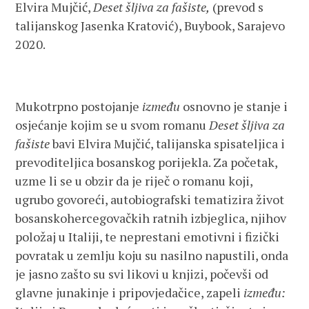
Elvira Mujčić,
Deset šljiva za fašiste,
(prevod s
talijanskog Jasenka Kratović), Buybook, Sarajevo
2020.
Mukotrpno postojanje
između
osnovno je stanje i
osjećanje kojim se u svom romanu
Deset šljiva za
fašiste
bavi Elvira Mujčić, talijanska spisateljica i
prevoditeljica bosanskog porijekla. Za početak,
uzme li se u obzir da je riječ o romanu koji,
ugrubo govoreći, autobiografski tematizira život
bosanskohercegovačkih ratnih izbjeglica, njihov
položaj u Italiji, te neprestani emotivni i fizički
povratak u zemlju koju su nasilno napustili, onda
je jasno zašto su svi likovi u knjizi, počevši od
glavne junakinje i pripovjedačice, zapeli
između: