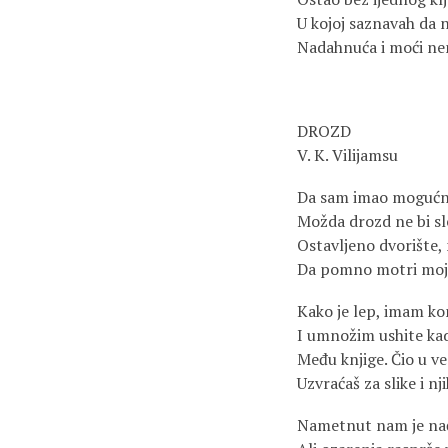
U kojoj saznavah da 
Nadahnuća i moći nem
DROZD
V. K. Vilijamsu
Da sam imao mogućno
Možda drozd ne bi sl
Ostavljeno dvorište, 
Da pomno motri moju
Kako je lep, imam k
I umnožim ushite kad
Među knjige. Čio u v
Uzvraćaš za slike i nji
Nametnut nam je nači