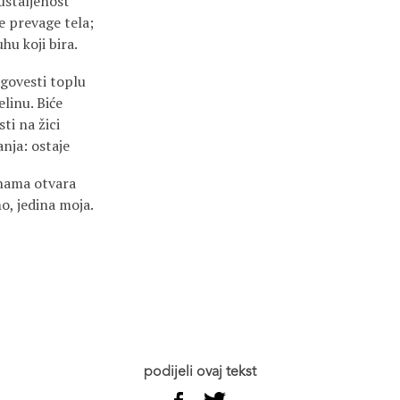
ustaljenost
če prevage tela;
hu koji bira.
agovesti toplu
linu. Biće
ti na žici
nja: ostaje
 nama otvara
o, jedina moja.
podijeli ovaj tekst