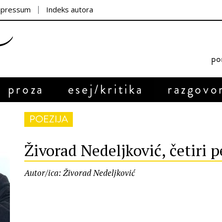
mpressum
Indeks autora
por
proza
esej/kritika
razgovo
POEZIJA
Živorad Nedeljković, četiri 
Autor/ica: Živorad Nedeljković