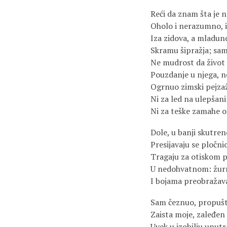
Reći da znam šta je na
Oholo i nerazumno, i
Iza zidova, a mladunc
Skramu šipražja; sa
Ne mudrost da život 
Pouzdanje u njega, n
Ogrnuo zimski pejza
Ni za led na ulepšan
Ni za teške zamahe or
Dole, u banji skutren
Presijavaju se pločnic
Tragaju za otiskom p
U nedohvatnom: žur
I bojama preobražav
Sam čeznuo, propušta
Zaista moje, zaleđen
Uvek u izobilju unutr