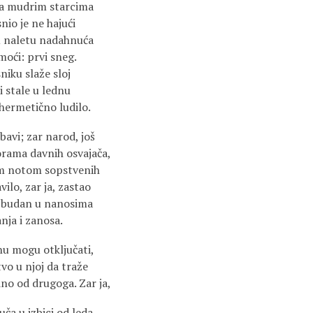
a mudrim starcima
nio je ne hajući
 u naletu nadahnuća
moći: prvi sneg.
iku slaže sloj
bi stale u lednu
hermetično ludilo.
bavi; zar narod, još
rama davnih osvajača,
m notom sopstvenih
ilo, zar ja, zastao
, budan u nanosima
nja i zanosa.
inu mogu otključati,
tvo u njoj da traže
dno od drugoga. Zar ja,
uča u izbici od leda,