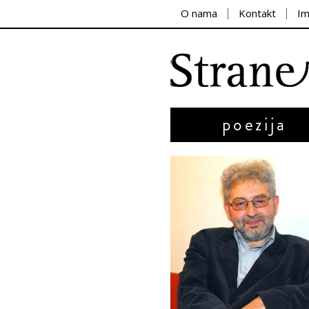
O nama
Kontakt
I
poezija