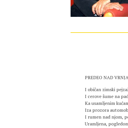
PREDEO NAD VRNJ
I običan zimski pejz
I cerove šume na pa
Ka usamljenim kućam
Iza prozora automobi
I rumen nad njom, po
Uramljena, pogledom 