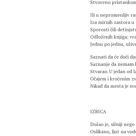
Stvoreno pristankom 
Ili u nepromenljiv r
Iza mirnih zastora u
Sporosti čili detinjs
Odloženih knjiga; vra
Jednu po jednu, ožive
Saznati da će doći da
Saznanje da nemam k
Stvarao. U jedan od 
Očajem i kroćenim zve
Nikad da mesta je sve
IZBICA
Došao je, silniji nego
Oslikano, ljut na vo