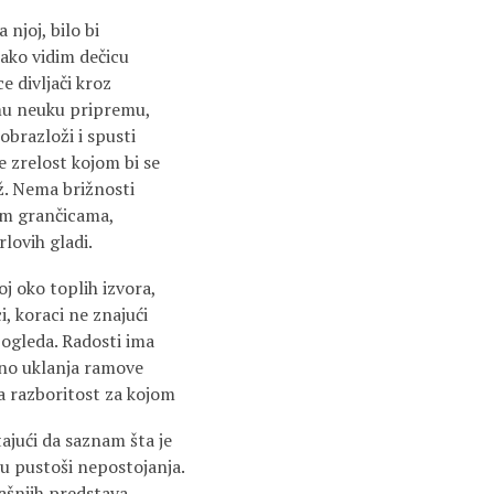
 njoj, bilo bi
ako vidim dečicu
e divljači kroz
mu neuku pripremu,
obrazloži i spusti
e zrelost kojom bi se
ž. Nema brižnosti
im grančicama,
lovih gladi.
oj oko toplih izvora,
i, koraci ne znajući
ogleda. Radosti ima
no uklanja ramove
a razboritost za kojom
jući da saznam šta je
 u pustoši nepostojanja.
ašnjih predstava.