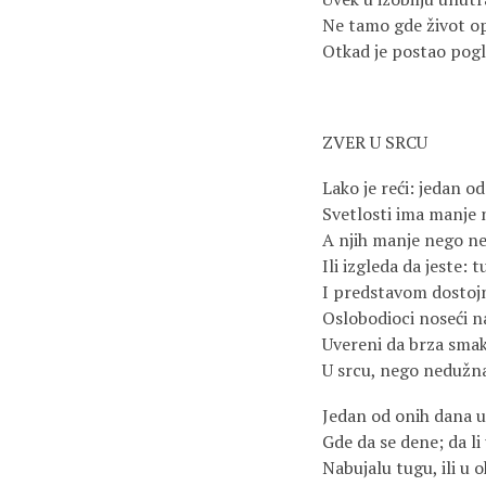
Ne tamo gde život op
Otkad je postao pog
ZVER U SRCU
Lako je reći: jedan o
Svetlosti ima manje 
A njih manje nego ne
Ili izgleda da jeste:
I predstavom dostoj
Oslobodioci noseći 
Uvereni da brza smak
U srcu, nego nedužna
Jedan od onih dana u
Gde da se dene; da li
Nabujalu tugu, ili u 