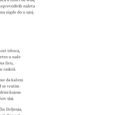
neprevodivih naleta
a nigde do u njoj.
st izbora,
eteo u naše
na žicu,
 raskoš.
ome da kažem
 se vratim
edrini kojom
hov sjaj.
n življenja,