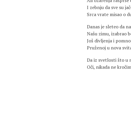
Ali ozarenja rasprše 
I zebnju da sve su ja
Srca vrate misao o du
Danas je sleteo da n
Našu zimu, izabrao be
Još divljenja i pomnos
Pruženoj u nova svita
Da iz svetlosti što u
Oči, nikada ne kročim