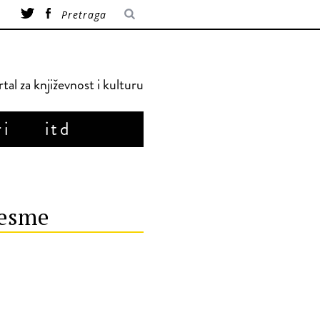
tal za književnost i kulturu
ri
itd
pesme