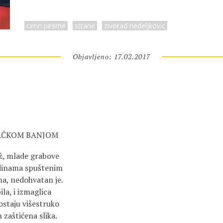
cetiri pesme
strane
zivorad nedeljkovic
Objavljeno: 17.02.2017
AČKOM BANJOM
až, mlade grabove
dinama spuštenim
a, nedohvatan je.
la, i izmaglica
staju višestruko
zaštićena slika.