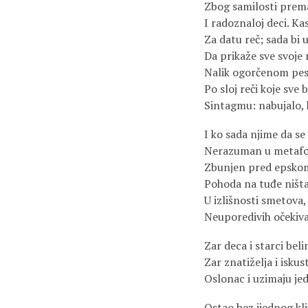
Zbog samilosti prem
I radoznaloj deci. Kas
Za datu reč; sada bi
Da prikaže sve svoje 
Nalik ogorčenom pesn
Po sloj reči koje sve 
Sintagmu: nabujalo, 
I ko sada njime da se 
Nerazuman u metafo
Zbunjen pred epsko
Pohoda na tuđe ništav
U izlišnosti smetova
Neuporedivih očekiva
Zar deca i starci bel
Zar znatiželja i iskus
Oslonac i uzimaju je
Ostao bez ijednog klj