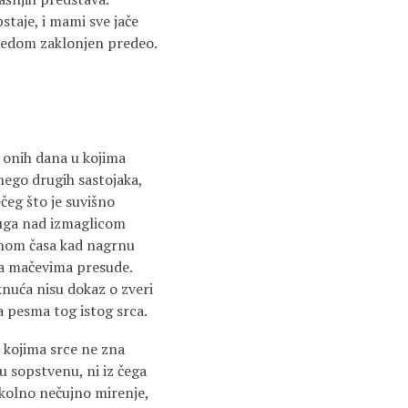
staje, i mami sve jače
ledom zaklonjen predeo.
d onih dana u kojima
nego drugih sastojaka,
čeg što je suvišno
 tuga nad izmaglicom
nom časa kad nagrnu
na mačevima presude.
nuća nisu dokaz o zveri
 pesma tog istog srca.
 kojima srce ne zna
 u sopstvenu, ni iz čega
okolno nečujno mirenje,