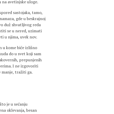
na avetinjske uloge.
aspored sastojaka, tamo,
 namaza, gde u beskrajnoj
tvo duž shvatljivog reda
titi se u nered, uzimati
ti u njima, uvek nov.
n u kome biće izlišno
uda do u svet koji sam
lakovernih, prepunjenih
rima. I ne izgovoriti
 manje, tražiti ga.
 što je u sećanju
dena oklevanja, besan