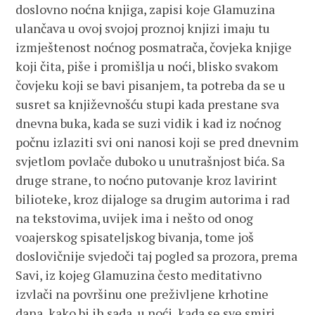
doslovno noćna knjiga, zapisi koje Glamuzina
ulančava u ovoj svojoj proznoj knjizi imaju tu
izmještenost noćnog posmatrača, čovjeka knjige
koji čita, piše i promišlja u noći, blisko svakom
čovjeku koji se bavi pisanjem, ta potreba da se u
susret sa književnošću stupi kada prestane sva
dnevna buka, kada se suzi vidik i kad iz noćnog
počnu izlaziti svi oni nanosi koji se pred dnevnim
svjetlom povlače duboko u unutrašnjost bića. Sa
druge strane, to noćno putovanje kroz lavirint
bilioteke, kroz dijaloge sa drugim autorima i rad
na tekstovima, uvijek ima i nešto od onog
voajerskog spisateljskog bivanja, tome još
doslovičnije svjedoči taj pogled sa prozora, prema
Savi, iz kojeg Glamuzina često meditativno
izvlači na površinu one preživljene krhotine
dana, kako bi ih sada, u noći, kada se sve smiri,