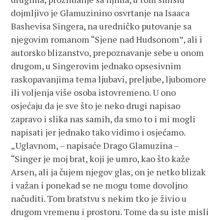
dojmljivo je Glamuzinino osvrtanje na Isaaca
Bashevisa Singera, na uredničko putovanje sa
njegovim romanom “Sjene nad Hudsonom”, ali i
autorsko blizanstvo, prepoznavanje sebe u onom
drugom, u Singerovim jednako opsesivnim
raskopavanjima tema ljubavi, preljube, ljubomore
ili voljenja više osoba istovremeno. U ono
osjećaju da je sve što je neko drugi napisao
zapravo i slika nas samih, da smo to i mi mogli
napisati jer jednako tako vidimo i osjećamo.
„Uglavnom, – napisaće Drago Glamuzina –
“Singer je moj brat, koji je umro, kao što kaže
Arsen, ali ja čujem njegov glas, on je netko blizak
i važan i ponekad se ne mogu tome dovoljno
načuditi. Tom bratstvu s nekim tko je živio u
drugom vremenu i prostoru. Tome da su iste misli