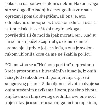
pokušaju da ponovo budem s nekim. Nakon svega
što se dogodilo zadnjih deset godina vrlo sam
oprezan i pomalo skeptičan, ali ona je, eto,
odnedavno u mojoj sobi. U svakom slučaju ovaj ću
put preskakati sve što bi moglo nekoga
povrijediti. Ili ću možda ipak morati. Jer… Kad su
mi se misli počele zaplitati, okrenuo sam se
prema njoj i privio joj se s leđa, a ona je svojom
rukom uklonila kosu da me ne škaklja po licu.
”Glamuzina se u “Noćnom portiru” neprestano
kreće prostorima tih graničnih situacija, iz onih
naizgled svakodnevnih pomijeranja crpi svu
snagu svog pisanja. Sukobljenost života u dvoje sa
onim stečenim navikama života, posebno života
književnika i književnog urednika, sve one noći
koje ostavlja u susretu sa knjigama i rukopisima,