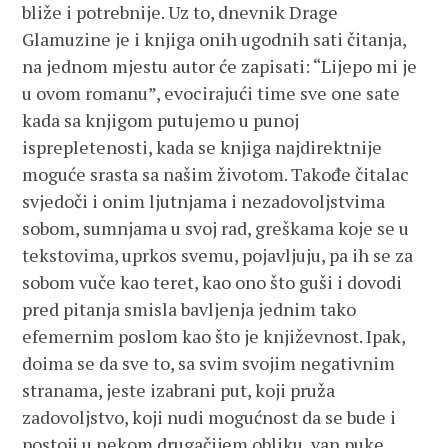
bliže i potrebnije. Uz to, dnevnik Drage
Glamuzine je i knjiga onih ugodnih sati čitanja,
na jednom mjestu autor će zapisati: “Lijepo mi je
u ovom romanu”, evocirajući time sve one sate
kada sa knjigom putujemo u punoj
isprepletenosti, kada se knjiga najdirektnije
moguće srasta sa našim životom. Takođe čitalac
svjedoči i onim ljutnjama i nezadovoljstvima
sobom, sumnjama u svoj rad, greškama koje se u
tekstovima, uprkos svemu, pojavljuju, pa ih se za
sobom vuče kao teret, kao ono što guši i dovodi
pred pitanja smisla bavljenja jednim tako
efemernim poslom kao što je književnost. Ipak,
doima se da sve to, sa svim svojim negativnim
stranama, jeste izabrani put, koji pruža
zadovoljstvo, koji nudi mogućnost da se bude i
postoji u nekom drugačijem obliku, van puke