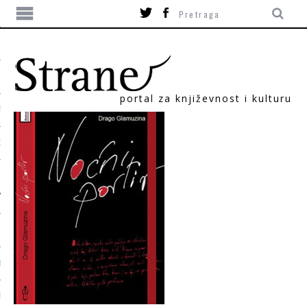
portal za književnost i kulturu
TIKA
ORI
T
SUM