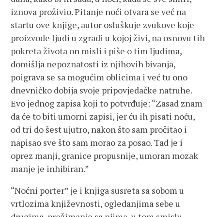
iznova proživio. Pitanje noći otvara se već na
startu ove knjige, autor osluškuje zvukove koje
proizvode ljudi u zgradi u kojoj živi, na osnovu tih
pokreta života on misli i piše o tim ljudima,
domišlja nepoznatosti iz njihovih bivanja,
poigrava se sa mogućim oblicima i već tu ono
dnevničko dobija svoje pripovjedačke natruhe.
Evo jednog zapisa koji to potvrđuje: “Zasad znam
da će to biti umorni zapisi, jer ću ih pisati noću,
od tri do šest ujutro, nakon što sam pročitao i
napisao sve što sam morao za posao. Tad je i
oprez manji, granice propusnije, umoran mozak
manje je inhibiran.”
“Noćni porter” je i knjiga susreta sa sobom u
vrtlozima književnosti, ogledanjima sebe u
drugima, prožimanje sa njima, u tom smislu