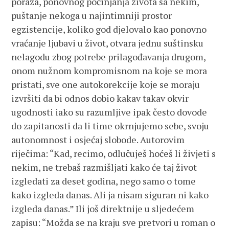
poraza, ponovnog počinjanja života sa nekim,
puštanje nekoga u najintimniji prostor
egzistencije, koliko god djelovalo kao ponovno
vraćanje ljubavi u život, otvara jednu suštinsku
nelagodu zbog potrebe prilagođavanja drugom,
onom nužnom kompromisnom na koje se mora
pristati, sve one autokorekcije koje se moraju
izvršiti da bi odnos dobio kakav takav okvir
ugodnosti iako su razumljive ipak često dovode
do zapitanosti da li time okrnjujemo sebe, svoju
autonomnost i osjećaj slobode. Autorovim
riječima: “Kad, recimo, odlučuješ hoćeš li živjeti s
nekim, ne trebaš razmišljati kako će taj život
izgledati za deset godina, nego samo o tome
kako izgleda danas. Ali ja nisam siguran ni kako
izgleda danas.” Ili još direktnije u sljedećem
zapisu: “Možda se na kraju sve pretvori u roman o