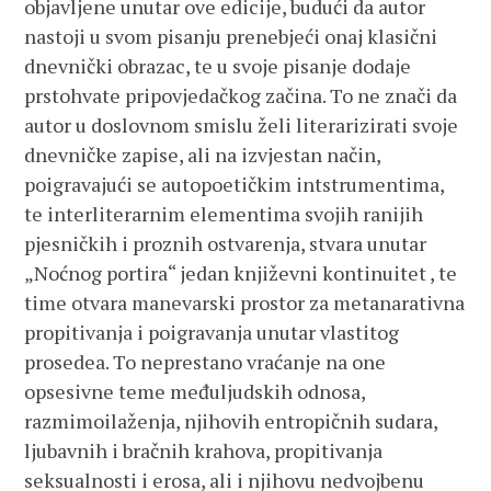
objavljene unutar ove edicije, budući da autor
nastoji u svom pisanju prenebjeći onaj klasični
dnevnički obrazac, te u svoje pisanje dodaje
prstohvate pripovjedačkog začina. To ne znači da
autor u doslovnom smislu želi literarizirati svoje
dnevničke zapise, ali na izvjestan način,
poigravajući se autopoetičkim intstrumentima,
te interliterarnim elementima svojih ranijih
pjesničkih i proznih ostvarenja, stvara unutar
„Noćnog portira“ jedan književni kontinuitet , te
time otvara manevarski prostor za metanarativna
propitivanja i poigravanja unutar vlastitog
prosedea. To neprestano vraćanje na one
opsesivne teme međuljudskih odnosa,
razmimoilaženja, njihovih entropičnih sudara,
ljubavnih i bračnih krahova, propitivanja
seksualnosti i erosa, ali i njihovu nedvojbenu