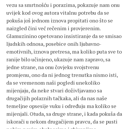
vezu sa smrtnošću i porazima, pokazuje nam onu
uvijek kod ovog autora vitalnu potrebu da se
pokuša još jednom iznova propitati ono što se
naizgled čini već rečenim i provjerenim.
Glamuzinino opetovano insistiranje da se smisao
ljudskih odnosa, posebice onih ljubavno-
emotivnih, iznova pretresa, ma koliko puta sve to
ranije bilo učinjeno, ukazuje nam zapravo, sa
jedne strane, na onu čovjeku svojstvenu
promjenu, ono da ni jednog trenutka nismo isti,
da se vremenom naši pogledi unekoliko
mijenjaju, da neke stvari doživljavamo sa
drugačijih polaznih tačkaka, ali da nas naše
temeljne opsesije vuku i određuju ma koliko se
mijenjali. Otuda, sa druge strane, i kada pokuša da
iskorači u nekom drugačijem pravcu, da se pusti