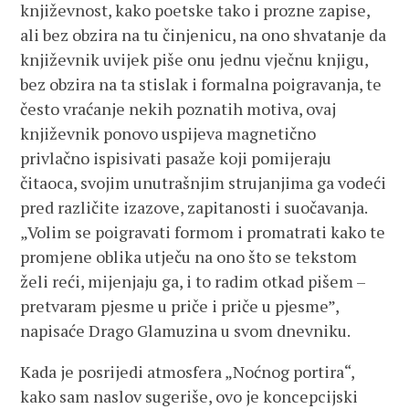
književnost, kako poetske tako i prozne zapise,
ali bez obzira na tu činjenicu, na ono shvatanje da
književnik uvijek piše onu jednu vječnu knjigu,
bez obzira na ta stislak i formalna poigravanja, te
često vraćanje nekih poznatih motiva, ovaj
književnik ponovo uspijeva magnetično
privlačno ispisivati pasaže koji pomijeraju
čitaoca, svojim unutrašnjim strujanjima ga vodeći
pred različite izazove, zapitanosti i suočavanja.
„Volim se poigravati formom i promatrati kako te
promjene oblika utječu na ono što se tekstom
želi reći, mijenjaju ga, i to radim otkad pišem –
pretvaram pjesme u priče i priče u pjesme”,
napisaće Drago Glamuzina u svom dnevniku.
Kada je posrijedi atmosfera „Noćnog portira“,
kako sam naslov sugeriše, ovo je koncepcijski