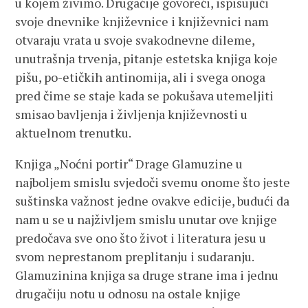
u kojem živimo. Drugačije govoreći, ispisujući
svoje dnevnike književnice i književnici nam
otvaraju vrata u svoje svakodnevne dileme,
unutrašnja trvenja, pitanje estetska knjiga koje
pišu, po-etičkih antinomija, ali i svega onoga
pred čime se staje kada se pokušava utemeljiti
smisao bavljenja i življenja književnosti u
aktuelnom trenutku.
Knjiga „Noćni portir“ Drage Glamuzine u
najboljem smislu svjedoči svemu onome što jeste
suštinska važnost jedne ovakve edicije, budući da
nam u se u najživljem smislu unutar ove knjige
predočava sve ono što život i literatura jesu u
svom neprestanom preplitanju i sudaranju.
Glamuzinina knjiga sa druge strane ima i jednu
drugačiju notu u odnosu na ostale knjige