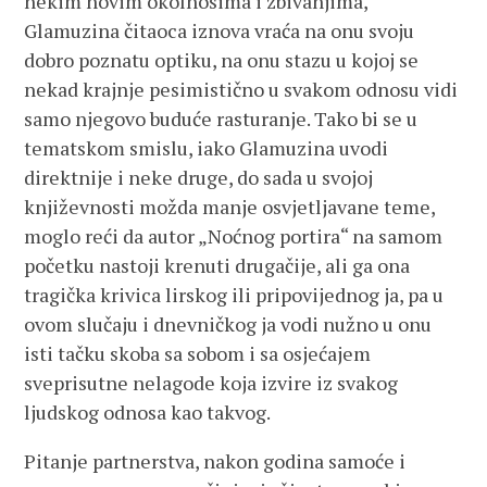
nekim novim okolnosima i zbivanjima,
Glamuzina čitaoca iznova vraća na onu svoju
dobro poznatu optiku, na onu stazu u kojoj se
nekad krajnje pesimistično u svakom odnosu vidi
samo njegovo buduće rasturanje. Tako bi se u
tematskom smislu, iako Glamuzina uvodi
direktnije i neke druge, do sada u svojoj
književnosti možda manje osvjetljavane teme,
moglo reći da autor „Noćnog portira“ na samom
početku nastoji krenuti drugačije, ali ga ona
tragička krivica lirskog ili pripovijednog ja, pa u
ovom slučaju i dnevničkog ja vodi nužno u onu
isti tačku skoba sa sobom i sa osjećajem
sveprisutne nelagode koja izvire iz svakog
ljudskog odnosa kao takvog.
Pitanje partnerstva, nakon godina samoće i