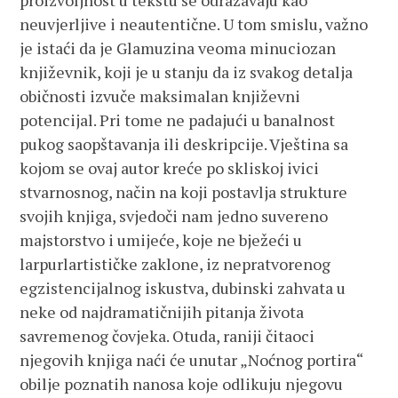
proizvoljnost u tekstu se odražavaju kao
neuvjerljive i neautentične. U tom smislu, važno
je istaći da je Glamuzina veoma minuciozan
književnik, koji je u stanju da iz svakog detalja
običnosti izvuče maksimalan književni
potencijal. Pri tome ne padajući u banalnost
pukog saopštavanja ili deskripcije. Vještina sa
kojom se ovaj autor kreće po skliskoj ivici
stvarnosnog, način na koji postavlja strukture
svojih knjiga, svjedoči nam jedno suvereno
majstorstvo i umijeće, koje ne bježeći u
larpurlartističke zaklone, iz nepratvorenog
egzistencijalnog iskustva, dubinski zahvata u
neke od najdramatičnijih pitanja života
savremenog čovjeka. Otuda, raniji čitaoci
njegovih knjiga naći će unutar „Noćnog portira“
obilje poznatih nanosa koje odlikuju njegovu