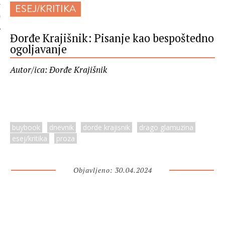
ESEJ/KRITIKA
 AUTORA
Đorđe Krajišnik: Pisanje kao bespoštedno
ogoljavanje
Autor/ica: Đorđe Krajišnik
buybook
dnevnik
dorde krajisnik
drago glamuzina
esej/kritika
proza
Objavljeno: 30.04.2024