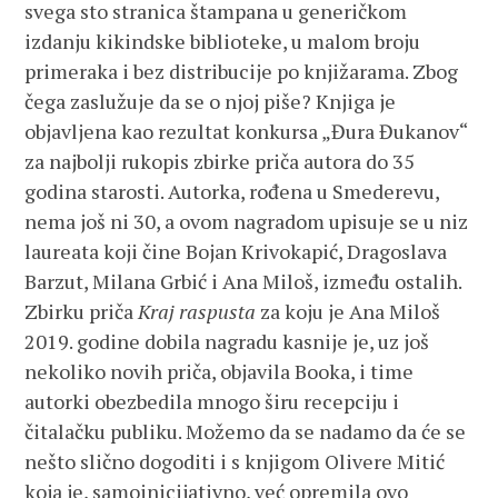
svega sto stranica štampana u generičkom
izdanju kikindske biblioteke, u malom broju
primeraka i bez distribucije po knjižarama. Zbog
čega zaslužuje da se o njoj piše? Knjiga je
objavljena kao rezultat konkursa „Đura Đukanov“
za najbolji rukopis zbirke priča autora do 35
godina starosti. Autorka, rođena u Smederevu,
nema još ni 30, a ovom nagradom upisuje se u niz
laureata koji čine Bojan Krivokapić, Dragoslava
Barzut, Milana Grbić i Ana Miloš, između ostalih.
Zbirku priča
Kraj raspusta
za koju je Ana Miloš
2019. godine dobila nagradu kasnije je, uz još
nekoliko novih priča, objavila Booka, i time
autorki obezbedila mnogo širu recepciju i
čitalačku publiku. Možemo da se nadamo da će se
nešto slično dogoditi i s knjigom Olivere Mitić
koja je, samoinicijativno, već opremila ovo