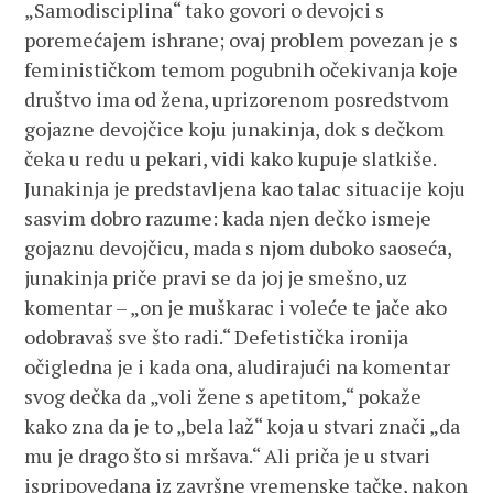
„Samodisciplina“ tako govori o devojci s
poremećajem ishrane; ovaj problem povezan je s
feminističkom temom pogubnih očekivanja koje
društvo ima od žena, uprizorenom posredstvom
gojazne devojčice koju junakinja, dok s dečkom
čeka u redu u pekari, vidi kako kupuje slatkiše.
Junakinja je predstavljena kao talac situacije koju
sasvim dobro razume: kada njen dečko ismeje
gojaznu devojčicu, mada s njom duboko saoseća,
junakinja priče pravi se da joj je smešno, uz
komentar – „on je muškarac i voleće te jače ako
odobravaš sve što radi.“ Defetistička ironija
očigledna je i kada ona, aludirajući na komentar
svog dečka da „voli žene s apetitom,“ pokaže
kako zna da je to „bela laž“ koja u stvari znači „da
mu je drago što si mršava.“ Ali priča je u stvari
ispripovedana iz završne vremenske tačke, nakon