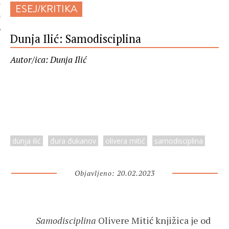
ESEJ/KRITIKA
 AUTORA
Dunja Ilić: Samodisciplina
Autor/ica: Dunja Ilić
dunja ilić
đura đukanov
olivera mitić
samodisciplina
Objavljeno: 20.02.2023
Samodisciplina
Olivere Mitić knjižica je od