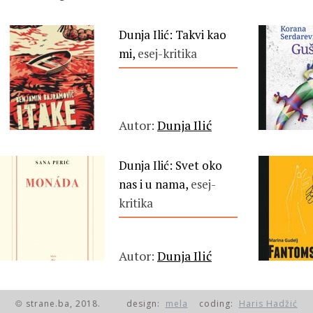
Dunja Ilić: Takvi kao
mi,
esej-kritika
Autor:
Dunja Ilić
Dunja Ilić: Svet oko
nas i u nama,
esej-
kritika
Autor:
Dunja Ilić
strane.ba, 2018.
design:
mela
coding:
Haris Hadžić
©