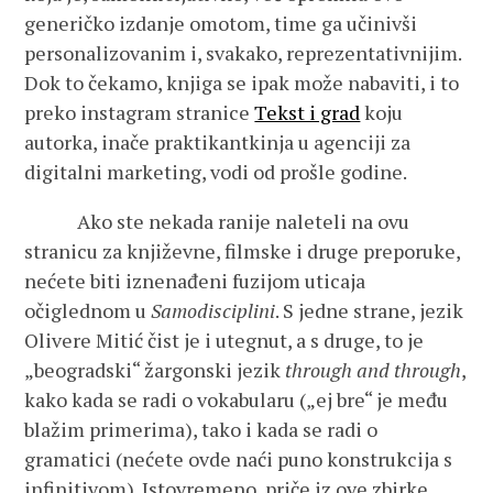
generičko izdanje omotom, time ga učinivši
personalizovanim i, svakako, reprezentativnijim.
Dok to čekamo, knjiga se ipak može nabaviti, i to
preko instagram stranice
Tekst i grad
koju
autorka, inače praktikantkinja u agenciji za
digitalni marketing, vodi od prošle godine.
Ako ste nekada ranije naleteli na ovu
stranicu za književne, filmske i druge preporuke,
nećete biti iznenađeni fuzijom uticaja
očiglednom u
Samodisciplini
. S jedne strane, jezik
Olivere Mitić čist je i utegnut, a s druge, to je
„beogradski“ žargonski jezik
through and through
,
kako kada se radi o vokabularu („ej bre“ je među
blažim primerima), tako i kada se radi o
gramatici (nećete ovde naći puno konstrukcija s
infinitivom). Istovremeno, priče iz ove zbirke