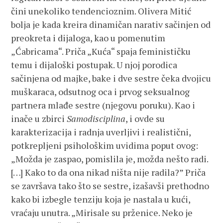
čini unekoliko tendencioznim. Olivera Mitić
bolja je kada kreira dinamičan narativ sačinjen od
preokreta i dijaloga, kao u pomenutim
„Ćabricama“. Priča „Kuća“ spaja feminističku
temu i dijaloški postupak. U njoj porodica
sačinjena od majke, bake i dve sestre čeka dvojicu
muškaraca, odsutnog oca i prvog seksualnog
partnera mlađe sestre (njegovu poruku). Kao i
inače u zbirci
Samodisciplina
, i ovde su
karakterizacija i radnja uverljivi i realistični,
potkrepljeni psihološkim uvidima poput ovog:
„Možda je zaspao, pomislila je, možda nešto radi.
[…] Kako to da ona nikad ništa nije radila?” Priča
se završava tako što se sestre, izašavši prethodno
kako bi izbegle tenziju koja je nastala u kući,
vraćaju unutra. „Mirisale su prženice. Neko je