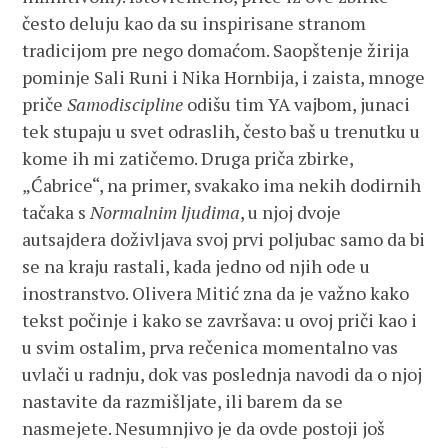
često deluju kao da su inspirisane stranom
tradicijom pre nego domaćom. Saopštenje žirija
pominje Sali Runi i Nika Hornbija, i zaista, mnoge
priče
Samodiscipline
odišu tim YA
vajbom, junaci
tek stupaju u svet odraslih, često baš u trenutku u
kome ih mi zatičemo. Druga priča zbirke,
„Ćabrice“, na primer, svakako ima nekih dodirnih
tačaka s
Normalnim ljudima
, u njoj dvoje
autsajdera doživljava svoj prvi poljubac samo da bi
se na kraju rastali, kada jedno od njih ode u
inostranstvo. Olivera Mitić zna da je važno kako
tekst počinje i kako se završava: u ovoj priči kao i
u svim ostalim, prva rečenica momentalno vas
uvlači u radnju, dok vas poslednja navodi da o njoj
nastavite da razmišljate, ili barem da se
nasmejete. Nesumnjivo je da ovde postoji još