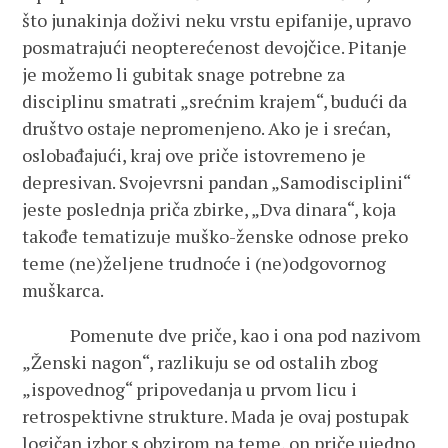
što junakinja doživi neku vrstu epifanije, upravo
posmatrajući neopterećenost devojčice. Pitanje
je možemo li gubitak snage potrebne za
disciplinu smatrati „srećnim krajem“, budući da
društvo ostaje nepromenjeno. Ako je i srećan,
oslobađajući, kraj ove priče istovremeno je
depresivan. Svojevrsni pandan „Samodisciplini“
jeste poslednja priča zbirke, „Dva dinara“, koja
takođe tematizuje muško-ženske odnose preko
teme (ne)željene trudnoće i (ne)odgovornog
muškarca.
Pomenute dve priče, kao i ona pod nazivom
„Ženski nagon“, razlikuju se od ostalih zbog
„ispovednog“ pripovedanja u prvom licu i
retrospektivne strukture. Mada je ovaj postupak
logičan izbor s obzirom na teme, on priče ujedno