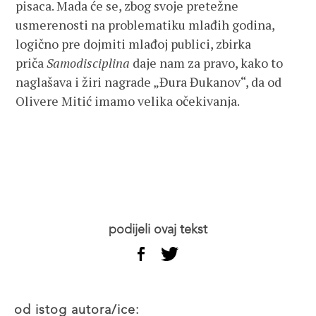
pisaca. Mada će se, zbog svoje pretežne
usmerenosti na problematiku mlađih godina,
logično pre dojmiti mlađoj publici, zbirka
priča
Samodisciplina
daje nam za pravo, kako to
naglašava i žiri nagrade „Đura Đukanov“, da od
Olivere Mitić imamo velika očekivanja.
podijeli ovaj tekst
od istog autora/ice: