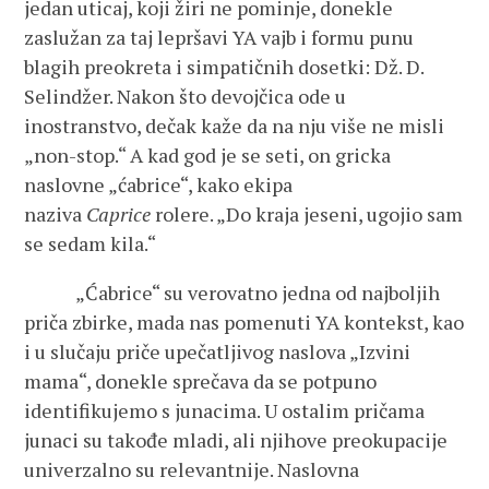
jedan uticaj, koji žiri ne pominje, donekle
zaslužan za taj lepršavi YA vajb i formu punu
blagih preokreta i simpatičnih dosetki: Dž. D.
Selindžer. Nakon što devojčica ode u
inostranstvo, dečak kaže da na nju više ne misli
„non-stop.“ A kad god je se seti, on gricka
naslovne „ćabrice“, kako ekipa
naziva
Caprice
rolere. „Do kraja jeseni, ugojio sam
se sedam kila.“
„Ćabrice“ su verovatno jedna od najboljih
priča zbirke, mada nas pomenuti YA kontekst, kao
i u slučaju priče upečatljivog naslova „Izvini
mama“, donekle sprečava da se potpuno
identifikujemo s junacima. U ostalim pričama
junaci su takođe mladi, ali njihove preokupacije
univerzalno su relevantnije. Naslovna