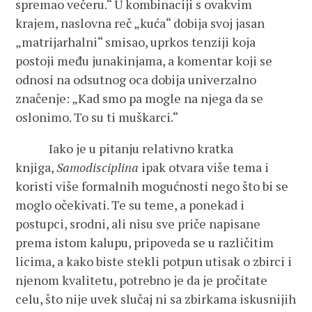
spremao večeru.“ U kombinaciji s ovakvim
krajem, naslovna reč „kuća“ dobija svoj jasan
„matrijarhalni“ smisao, uprkos tenziji koja
postoji među junakinjama, a komentar koji se
odnosi na odsutnog oca dobija univerzalno
značenje: „Kad smo pa mogle na njega da se
oslonimo. To su ti muškarci.“
Iako je u pitanju relativno kratka
knjiga,
Samodisciplina
ipak otvara više tema i
koristi više formalnih mogućnosti nego što bi se
moglo očekivati. Te su teme, a ponekad i
postupci, srodni, ali nisu sve priče napisane
prema istom kalupu, pripoveda se u različitim
licima, a kako biste stekli potpun utisak o zbirci i
njenom kvalitetu, potrebno je da je pročitate
celu, što nije uvek slučaj ni sa zbirkama iskusnijih