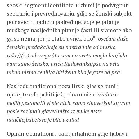
seoski segment identiteta u zbirci je podvrgnut
seciranju i prevrednovanju, gdje se ženski subjekt
po navici i tradiciji podređuje, gdje je pitanje
muškoga nasljednika pitanje časti ili sramote ako
ga se nema; jer je „tako uvijek bilo“:
osećam duše
ženskih predaka/koje su nastradale od muške
ruke//(…) od svega što sam na svetu mogla biti/bila
sam samo žensko, priča Radovanka/pse na selu
nikad nismo cenili/a biti žena bilo je gore od psa
Nasljeđu tradicionalnoga lirski glas se buni i
opire, te odbija biti još jedna u nizu:
izađite iz
mojih pesama!/i vi ste htele samo sinove/koji su vam
posle razbijali glave//ništa iz muke niste
naučile,babe/sve je bilo uzalud
Opiranje ruralnom i patrijarhalnom gdje ljubav i