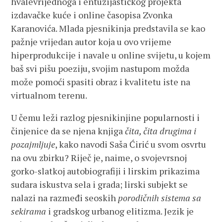
hvalevrijednoga i entuzijastičkog projekta
izdavačke kuće i online časopisa Zvonka
Karanovića. Mlada pjesnikinja predstavila se kao
pažnje vrijedan autor koja u ovo vrijeme
hiperprodukcije i navale u online svijetu, u kojem
baš svi pišu poeziju, svojim nastupom možda
može pomoći spasiti obraz i kvalitetu iste na
virtualnom terenu.
U čemu leži razlog pjesnikinjine popularnosti i
činjenice da se njena knjiga
čita, čita drugima i
pozajmljuje
, kako navodi Saša Ćirić u svom osvrtu
na ovu zbirku? Riječ je, naime, o svojevrsnoj
gorko-slatkoj autobiografiji i lirskim prikazima
sudara iskustva sela i grada; lirski subjekt se
nalazi na razmeđi seoskih
porodičnih sistema sa
sekirama
i gradskog urbanog elitizma. Jezik je