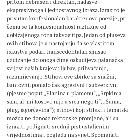
pritom nebrušen i direktan, nadasve
ekspresivnoga i jednostavnog izraza. Izrazito je
prisutan konfesionalan karakter ove poezije, pri
čemu se ta konfesionalnost razlikuje od
uobičajenoga tona takvog tipa. Jedan od pluseva
ovih stihova je u nastojanju da se vlastitom
iskustvu podari transcedentalan smisao –
uzdizanje do onoga čime oskudijeva palanačka
svijest naših krajeva: ljubav, prihvaćanje,
razumijevanje. Stihovi ove zbirke su snažni,
buntovni, pomalo čak agresivni i subverzivni
(pjesme poput „Planina u plamenu“, „Srpkinja
sam, al’ mi Kosovo nije u srcu nego ti“, „Šuma,
plug, jagorčevina“); stihovi koji stilski i tematski
možda ne donose tektonske promjene, ali su
izraziti podignuti srednji prst ustaljenim
vrijednostima i pogledu na svijet. Spomenuti