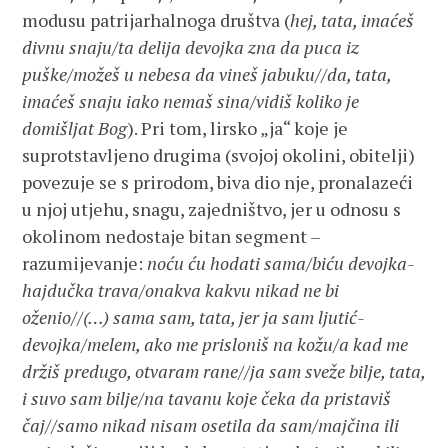
modusu patrijarhalnoga društva (
hej, tata, imaćeš
divnu snaju/ta delija devojka zna da puca iz
puške/možeš u nebesa da vineš jabuku//da, tata,
imaćeš snaju iako nemaš sina/vidiš koliko je
domišljat Bog
). Pri tom, lirsko „ja“ koje je
suprotstavljeno drugima (svojoj okolini, obitelji)
povezuje se s prirodom, biva dio nje, pronalazeći
u njoj utjehu, snagu, zajedništvo, jer u odnosu s
okolinom nedostaje bitan segment –
razumijevanje:
noću ću hodati sama/biću devojka-
hajdučka trava/onakva kakvu nikad ne bi
oženio//(…) sama sam, tata, jer ja sam ljutić-
devojka/melem, ako me prisloniš na kožu/a kad me
držiš predugo, otvaram rane//ja sam sveže bilje, tata,
i suvo sam bilje/na tavanu koje čeka da pristaviš
čaj//samo nikad nisam osetila da sam/majčina ili