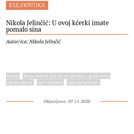
ESEJ/KRITIKA
 AUTORA
Nikola Jelinčić: U ovoj kćerki imate
pomalo sina
Autor/ica: Nikola Jelinčić
kritika
moja mama zna sta se desava u gradovima
nikola jelincic
ppm enklava
radmila petrovic
Objavljeno: 07.11.2020