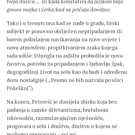
tvoja dušica…
ili kada konstatira da
jezikom bilja
govore majka i ćerka/kad ne pričaju dovoljno
.
Tako i u trenutcima kad se nađe u gradu, lirski
subjekt je ponovno obilježen nepripadanjem ili
barem pokušajem navikavanja na nove uvjete i
novu atmosferu; propitkivanjem zraka kojega
sada udiše. Džungla na asfaltu probudila je nova
čuvstva, potrebu za pripadanjem i ljubavlju. Ipak,
dugogodišnji život na selu kao da budi i određenu
dozu nostalgije ( „Pesmu ne bih nazvala po ulici
Požeškoj“).
Na koncu, Petrović je donijela zbirku koja bez
padanja u zamke diletantizma, brutalnom
iskrenošću, razoružavajućom nježnošću,
progovara o sebi i društvu, društvu u kojem se
možemo prepoznati – svi mi.