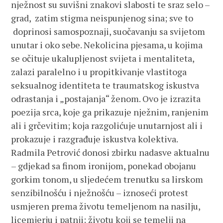
nježnost su suvišni znakovi slabosti te sraz selo –
grad, zatim stigma neispunjenog sina; sve to
doprinosi samospoznaji, suočavanju sa svijetom
unutar i oko sebe. Nekolicina pjesama, u kojima
se očituje ukalupljenost svijeta i mentaliteta,
zalazi paralelno i u propitkivanje vlastitoga
seksualnog identiteta te traumatskog iskustva
odrastanja i „postajanja“ ženom. Ovo je izrazita
poezija srca, koje ga prikazuje nježnim, ranjenim
ali i grčevitim; koja razgolićuje unutarnjost ali i
prokazuje i razgrađuje iskustva kolektiva.
Radmila Petrović donosi zbirku nadasve aktualnu
– gdjekad sa finom ironijom, ponekad obojanu
gorkim tonom, u sljedećem trenutku sa lirskom
senzibilnošću i nježnošću – iznoseći protest
usmjeren prema životu temeljenom na nasilju,
licemjerju i patnji; životu koji se temelji na