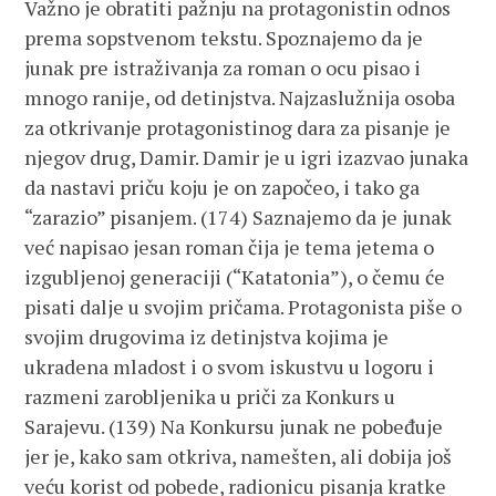
Važno je obratiti pažnju na protagonistin odnos
prema sopstvenom tekstu. Spoznajemo da je
junak pre istraživanja za roman o ocu pisao i
mnogo ranije, od detinjstva. Najzaslužnija osoba
za otkrivanje protagonistinog dara za pisanje je
njegov drug, Damir. Damir je u igri izazvao junaka
da nastavi priču koju je on započeo, i tako ga
“zarazio” pisanjem. (174) Saznajemo da je junak
već napisao jesan roman čija je tema jetema o
izgubljenoj generaciji (“Katatonia”), o čemu će
pisati dalje u svojim pričama. Protagonista piše o
svojim drugovima iz detinjstva kojima je
ukradena mladost i o svom iskustvu u logoru i
razmeni zarobljenika u priči za Konkurs u
Sarajevu. (139) Na Konkursu junak ne pobeđuje
jer je, kako sam otkriva, namešten, ali dobija još
veću korist od pobede, radionicu pisanja kratke