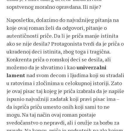
sopstvenog moralno opravdana. Ili nije?
Naposletku, dolazimo do najvažnijeg pitanja na
koje ovaj roman želi da odgovori, pitanje o
autentičnosti priče. Da li je priča manje istinita
ako se nije desila? Protagonista tvrdi da je priča o
ukradenoj deci istinita, zbog toga i tragična.
Konkrenta priča o romskoj deci se desila, ali
možemo da je shvatimo i kao
univerzalni
lament
nad svom decom i ljudima koji su stradali
u ratovima i zločinima u celokupnoj istoriji. Zato
je ovaj pisac taj kojeg je priča izabrala da je napiše
ispunio najvažniji zadatak koji pravi pisac ima –
da ispriča priču umesto onih koji sami to ne
mogu. Na taj način ovaj roman postaje
svedočanstvo o nepravdi, ali i oružje za borbu za
pravdu. Na koncu, priča je podsetnik na zlo kojem