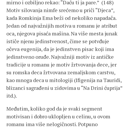
mirno i ozbiljno rekao: “Daću ti ja pare.” (148)
Motiv silovanja nimfe srećemo u priči “Djeca”,
kada Romkinja Ema beži od nekoliko napadača.
Jedan od najvažnijih motiva u romanu je atribut
oca, njegova pisaća mašina. Na više mesta junak
ističe njenu jedinstvenost, čime se potvđuje
očeva eugenija, da je jedinstven pisac koji ima
jedinstveno oruđe. Najvažniji motiv iz antičke
tradicije u romanu je motiv žrtvovanja dece, jer
su romska deca žrtvovana zemaljskom carstvu,
kao mnoga deca u mitologiji (Ifigenija na Tauridi,
blizanci sagrađeni u zidovima u “Na Drini ćuprija”
itd.).
Međutim, koliko god da je svaki segment
motivisan i dobro uklopljen u celinu, u ovom
romanu ima više nelogičnosti. Potpuno