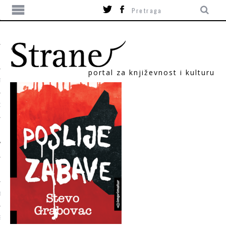
portal za književnost i kulturu
TIKA
ORI
T
SUM