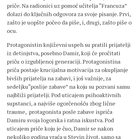
priče. Na radionici uz pomoć učitelja “Francuza”
dolazi do ključnih odgovora za svoje pisanje. Prvi,
zašto je uopšte počeo da piše, i, drugi, zašto piše o
ocu.
Protagonistin književni uspeh su pratili prijatelji
iz detinjstva, posebno Damir, koji će pročitati
priču o izgubljenoj generaciji. Protagonistina
priča postaje krucijalna motivacija za okupljanje
bivših prijatelja na zabavi, i još važnije, za
sedeljku“poslije zabave” na koju su pozvani samu
najbliži prijatelji. Pod uticajem psihoaktivnih
supstanci, a najviše ogorčenošću zbog lične
traume, protagonista posle zabave ispriča
Damiru svoja logorska i ratna iskustva. Pod
uticajem priče koju je čuo, Damir se nakon
nekoliko godina vraća u Stevin život, samo sa