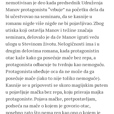
nemotivisan je deo kada predsednik Udruženja
Manov protagonistu “vrbuje” na početku dela da
bi učestvovao na seminaru, da se kasnije u
romanu nigde više nigde ne bi pojavljivao. Zbog
utiska koji ostavlja Manov i težine značaja
seminara, delovalo je da će Manov igrati veću
ulogu u Stevinom životu. Nelogičnosti ima i u
drugim delovima romana, kada protagonistin
otac kaže kako ga posećuje mače bez repa, a
protagonista odbacuje tu tvrdnju kao nemoguću.
Protagonista ubeđuje oca da ne može da ga
posećuje mače (iako to nije toliko nemoguće).
Kasnije se u pripovesti se skoro magijskim putem
u pojavljuje mačka bez repa, koju prisvaja majka
protagoniste. Pojava mačke, pretpostavljam,
podseća na mače o kojem je govorio otac,
posebno zato što nema rep kao ono o kojem je