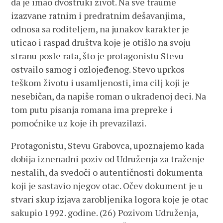
da je imao dvostruki život. Na sve traume
izazvane ratnim i predratnim dešavanjima,
odnosa sa roditeljem, na junakov karakter je
uticao i raspad društva koje je otišlo na svoju
stranu posle rata, što je protagonistu Stevu
ostvailo samog i ozlojeđenog. Stevo uprkos
teškom životu i usamljenosti, ima cilj koji je
nesebičan, da napiše roman o ukradenoj deci. Na
tom putu pisanja romana ima prepreke i
pomoćnike uz koje ih prevazilazi.
Protagonistu, Stevu Grabovca, upoznajemo kada
dobija iznenadni poziv od Udruženja za traženje
nestalih, da svedoči o autentičnosti dokumenta
koji je sastavio njegov otac. Očev dokument je u
stvari skup izjava zarobljenika logora koje je otac
sakupio 1992. godine. (26) Pozivom Udruženja,