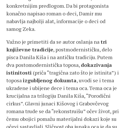
konkretnijim predlogom. Da bi protagonista
konačno napisao roman o deci, Damir mu
nabavlja najbolji alat, informacije o deci od
samog Zeka.
Važno je primetiti da se autor oslanja na
tri
književne tradicije
, postmodernističku, delo
pisca Danila Kiša i na antičku tradiciju. Putem
dva postomodernistička toposa,
dokazivanja
istinitosti
(priča “tragična zato što je istinita”) i
toposa
izgubljenog dokumta
, uvodi se i tema
ukradene i ubijene dece i tema oca. Tema oca je
krucijalna za trilogiju Danila Kiša, “Porodični
cirkus”. Glavni junaci Kišovog i Grabovčevog
romana trude se da “rekonstruišu” očev život, pri
čemu obojici pomažu materijalni dokazi koje su
očevi sastavljali. Sličnost oba junaka oca je da su