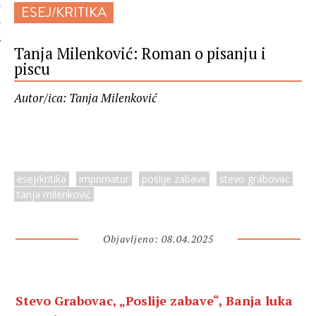
ESEJ/KRITIKA
 AUTORA
Tanja Milenković: Roman o pisanju i
piscu
Autor/ica: Tanja Milenković
esej/kritika
imprimatur
poslije zabave
stevo grabovac
tanja milenković
Objavljeno: 08.04.2025
Stevo Grabovac, „Poslije zabave“, Banja luka