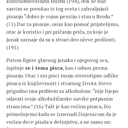
kontraobaveštajnu službu (194), dok se nije
sasvim se povukao iz tog sveta i zahvaljujući
pisanju “dobio je vojnu penziju i stan u Brodu.”
(71) Dar za pisanje, osim kao pomoć prijateljima,
otac je koristio i pri pričanju priča, za koje je
junak saznaje da su u stvari deo očeve prošlosti.
(191)
Putem figure glavnog junaka i njegovog oca,
ispituje
se i tema pisca
, kao i odnos prema
pisanju. Otac i sin pisci imaju stereotipne odlike
pisaca iz književnosti i stvarnog života. Stevo
prigodno ima problem sa alkoholom: “nije lijepo
odavati svoje alkoholičarske navike potpunim
strancima.” (16) Tašt je kao većina pisaca, što
primećujemo kada se iznenadi činjenicom da je
većina dece pisala u detinjstvu, a ne samo on: