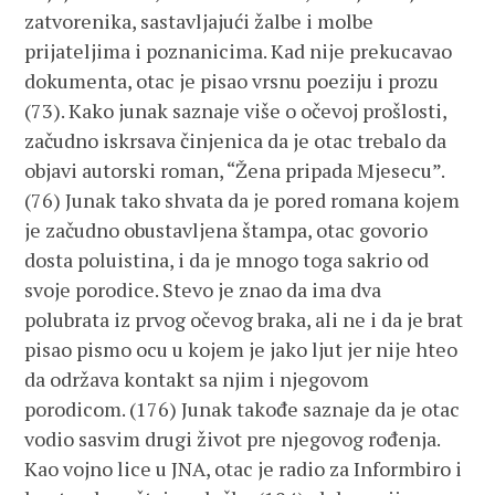
zatvorenika, sastavljajući žalbe i molbe
prijateljima i poznanicima. Kad nije prekucavao
dokumenta, otac je pisao vrsnu poeziju i prozu
(73). Kako junak saznaje više o očevoj prošlosti,
začudno iskrsava činjenica da je otac trebalo da
objavi autorski roman, “Žena pripada Mjesecu”.
(76) Junak tako shvata da je pored romana kojem
je začudno obustavljena štampa, otac govorio
dosta poluistina, i da je mnogo toga sakrio od
svoje porodice. Stevo je znao da ima dva
polubrata iz prvog očevog braka, ali ne i da je brat
pisao pismo ocu u kojem je jako ljut jer nije hteo
da održava kontakt sa njim i njegovom
porodicom. (176) Junak takođe saznaje da je otac
vodio sasvim drugi život pre njegovog rođenja.
Kao vojno lice u JNA, otac je radio za Informbiro i