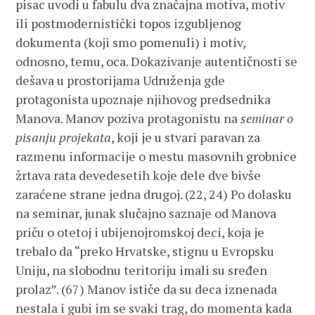
pisac uvodi u fabulu dva značajna motiva, motiv
ili postmodernistički topos izgubljenog
dokumenta (koji smo pomenuli) i motiv,
odnosno, temu, oca. Dokazivanje autentičnosti se
dešava u prostorijama Udruženja gde
protagonista upoznaje njihovog predsednika
Manova. Manov poziva protagonistu na
seminar o
pisanju projekata
, koji je u stvari paravan za
razmenu informacije o mestu masovnih grobnice
žrtava rata devedesetih koje dele dve bivše
zaraćene strane jedna drugoj. (22, 24) Po dolasku
na seminar, junak slučajno saznaje od Manova
priču o otetoj i ubijenojromskoj deci, koja je
trebalo da “preko Hrvatske, stignu u Evropsku
Uniju, na slobodnu teritoriju imali su sređen
prolaz”. (67) Manov ističe da su deca iznenada
nestala i gubi im se svaki trag, do momenta kada