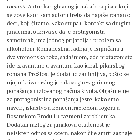
romanu
. Autor kao glavnog junaka bira pisca koji
se zove kao i sam autor i treba da napiše roman o
deci, koji čitamo. Kako stupa u kontakt sa drugim
junacima, otkriva se da je protagonista
samotnjak, ima jednog prijatelja i problem sa
alkoholom. Romaneskna radnja je isipričana u
dva vremenska toka, sadašnjem, gde protagonista
ide iz avanture u avanturu kao junak pikarskog
romana. Prošlost je dodatno zanimljiva, pošto se
njoj otkriva razlog junakovog rezigniranog
ponašanja i izlovanog načina života. Objašnjenje
za protagonistina ponašanja jeste, kako smo
naveli, iskustvo u koncentracionom logoru u
Bosanskom Brodu i u razmeni zarobljenika.
Dodatan razlog za junakovu otuđenost je
neiskren odnos sa ocem, nakon čije smrti saznaje