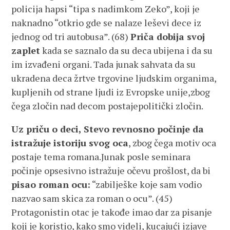
policija hapsi “tipa s nadimkom Zeko”, koji je
naknadno “otkrio gde se nalaze leševi dece iz
jednog od tri autobusa”. (68)
Priča dobija svoj
zaplet
kada se saznalo da su deca ubijena i da su
im izvađeni organi. Tada junak sahvata da su
ukradena deca žrtve trgovine ljudskim organima,
kupljenih od strane ljudi iz Evropske unije,zbog
čega zločin nad decom postajepolitički zločin.
Uz priču o deci, Stevo revnosno počinje da
istražuje istoriju svog oca
, zbog čega motiv oca
postaje tema romana.Junak posle seminara
počinje opsesivno istražuje očevu prošlost, da bi
pisao roman ocu:
“zabilješke koje sam vodio
nazvao sam skica za roman o ocu”. (45)
Protagonistin otac je takođe imao dar za pisanje
koji je koristio, kako smo videli, kucajući izjave