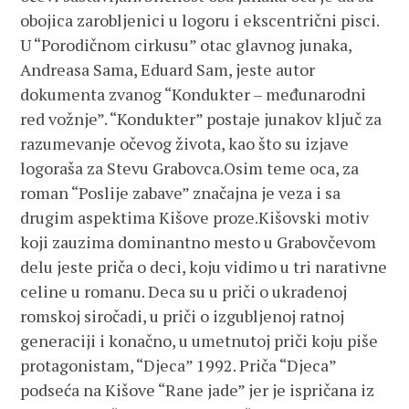
obojica zarobljenici u logoru i ekscentrični pisci.
U “Porodičnom cirkusu” otac glavnog junaka,
Andreasa Sama, Eduard Sam, jeste autor
dokumenta zvanog “Kondukter – međunarodni
red vožnje”. “Kondukter” postaje junakov ključ za
razumevanje očevog života, kao što su izjave
logoraša za Stevu Grabovca.Osim teme oca, za
roman “Poslije zabave” značajna je veza i sa
drugim aspektima Kišove proze.Kišovski motiv
koji zauzima dominantno mesto u Grabovčevom
delu jeste priča o deci, koju vidimo u tri narativne
celine u romanu. Deca su u priči o ukradenoj
romskoj siročadi, u priči o izgubljenoj ratnoj
generaciji i konačno, u umetnutoj priči koju piše
protagonistam, “Djeca” 1992. Priča “Djeca”
podseća na Kišove “Rane jade” jer je ispričana iz