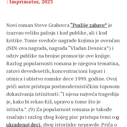
: Imprimatur, 2023
Novi roman Steve Grabovca
“Poslije zabave”
je
izazvao veliku pažnju i kod publike, ali i kod
kritike. Tome svedoče nagrade kojima je ovenčan
(NIN-ova nagrada, nagrada “Vladan Desnica”) i
odziv publike na brojne promocije ove knjige.
Razlog popularnosti romana je njegova tematiка,
ratovi devedesetih, koncentracioni logori i
otmica i ubistvo romske dece 1999. godine. Ovoj
priči autor pristupa postmodernističkim toposom
dokazivanja istinitosti: “I njena najveća tragedija
je, kako bi rekao Kiš, upravo u tome što je
istinita.”. (9) Za popularnost romana je takođe
značajn i razlog zbog kojeg pisc pristupa temi o
o
ukradenoj deci
, zbog istorijske nepravde. Priča o