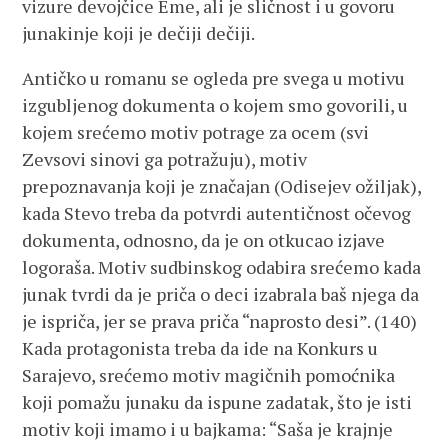
vizure devojčice Eme, ali je sličnost i u govoru
junakinje koji je dečiji dečiji.
Antičko u romanu se ogleda pre svega u motivu
izgubljenog dokumenta o kojem smo govorili, u
kojem srećemo motiv potrage za ocem (svi
Zevsovi sinovi ga potražuju), motiv
prepoznavanja koji je značajan (Odisejev ožiljak),
kada Stevo treba da potvrdi autentičnost očevog
dokumenta, odnosno, da je on otkucao izjave
logoraša. Motiv sudbinskog odabira srećemo kada
junak tvrdi da je priča o deci izabrala baš njega da
je ispriča, jer se prava priča “naprosto desi”. (140)
Kada protagonista treba da ide na Konkurs u
Sarajevo, srećemo motiv magičnih pomoćnika
koji pomažu junaku da ispune zadatak, što je isti
motiv koji imamo i u bajkama: “Saša je krajnje