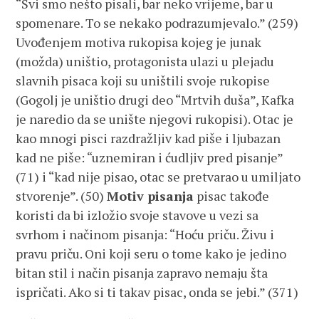
“Svi smo nešto pisali, bar neko vrijeme, bar u
spomenare. To se nekako podrazumjevalo.” (259)
Uvođenjem motiva rukopisa kojeg je junak
(možda) uništio, protagonista ulazi u plejadu
slavnih pisaca koji su uništili svoje rukopise
(Gogolj je uništio drugi deo “Mrtvih duša”, Kafka
je naredio da se unište njegovi rukopisi). Otac je
kao mnogi pisci razdražljiv kad piše i ljubazan
kad ne piše: “uznemiran i ćudljiv pred pisanje”
(71) i “kad nije pisao, otac se pretvarao u umiljato
stvorenje”. (50)
Motiv pisanja
pisac takođe
koristi da bi izložio svoje stavove u vezi sa
svrhom i načinom pisanja: “Hoću priču. Živu i
pravu priču. Oni koji seru o tome kako je jedino
bitan stil i način pisanja zapravo nemaju šta
ispričati. Ako si ti takav pisac, onda se jebi.” (371)