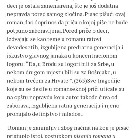
deci je ostala zanemarena, što je još dodatna
nepravda pored samog zločina. Pisac pišući ovaj
roman dao doprinos da priča o kojoj piše ne bude
potpuno zaboravljena. Pored priče o deci,
izdvajaju se kao teme u romanu ratovi
devedesetih, izgubljena predratna generacija i
iskustvo glavnog junaka u koncentracionom
logoru:
“
Da, u Brodu su logori bili za Srbe, u
nekom drugom mjestu bili su za Bošnjake, u
nekom trećem za Hrvate.”. (265)Sve tragedije
koje su se desile u romanseknoj priči uticale su
na opštu nepravdu koju autor takođe čuva od
zaborava, izgubljenu ratnu generaciju i njeno
prohujalo detinjstvo i mladost.
Roman je zanimljiv i zbog načina na koji je pisac
pristupio istoj, postupkom
pisanja romana u