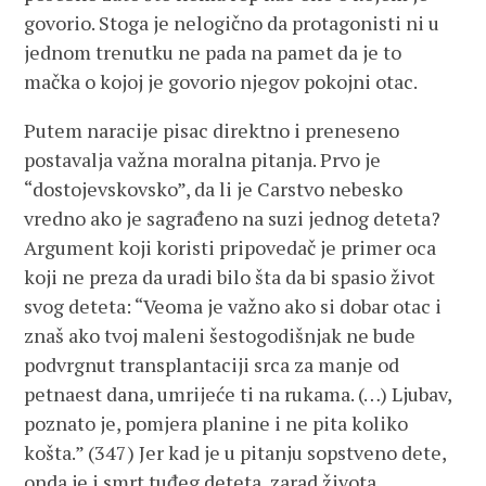
govorio. Stoga je nelogično da protagonisti ni u
jednom trenutku ne pada na pamet da je to
mačka o kojoj je govorio njegov pokojni otac.
Putem naracije pisac direktno i preneseno
postavalja važna moralna pitanja. Prvo je
“dostojevskovsko”, da li je Carstvo nebesko
vredno ako je sagrađeno na suzi jednog deteta?
Argument koji koristi pripovedač je primer oca
koji ne preza da uradi bilo šta da bi spasio život
svog deteta: “Veoma je važno ako si dobar otac i
znaš ako tvoj maleni šestogodišnjak ne bude
podvrgnut transplantaciji srca za manje od
petnaest dana, umrijeće ti na rukama. (…) Ljubav,
poznato je, pomjera planine i ne pita koliko
košta.” (347) Jer kad je u pitanju sopstveno dete,
onda je i smrt tuđeg deteta zarad života